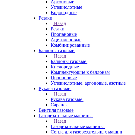
Аргоновые
Углекислотные
Водородные
Резаки
Назад
Резаки
Пропановые
Ацетиленовые
Комбинированные
Баллоны газовые
Назад
Баллоны газовые
Кислородные
Комплектующие к баллонам
Пропановые
Углекислотные, аргоновые, азотные
Рукава газовые
Назад
Рукава газовые
Саранск
Вентиля газовые
Газорезательные машины
Назад
Газорезательные машины
Сопла для газорезательных машин