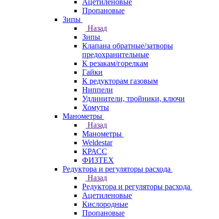
Ацетиленовые
Пропановые
Зипы
Назад
Зипы
Клапана обратные/затворы
предохранительные
К резакам/горелкам
Гайки
К редукторам газовым
Ниппели
Удлинители, тройники, ключи
Хомуты
Манометры
Назад
Манометры
Weldestar
КРАСС
ФИЗТЕХ
Редуктора и регуляторы расхода
Назад
Редуктора и регуляторы расхода
Ацетиленовые
Кислородные
Пропановые