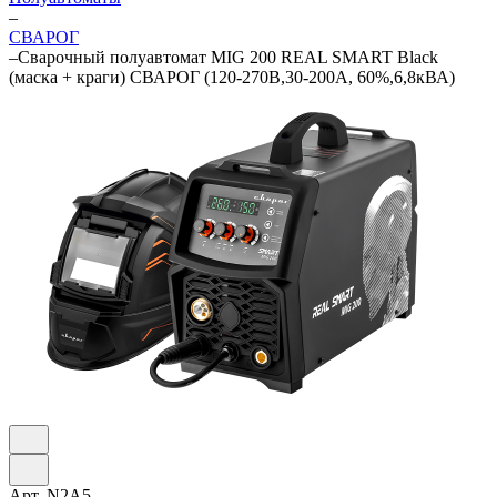
–
СВАРОГ
–
Сварочный полуавтомат MIG 200 REAL SMART Black
(маска + краги) СВАРОГ (120-270В,30-200А, 60%,6,8кВА)
Арт.
N2A5