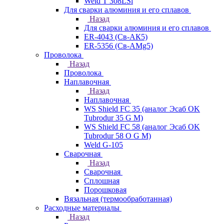
Weld T 308LSi
Для сварки алюминия и его сплавов
Назад
Для сварки алюминия и его сплавов
ER-4043 (Св-АК5)
ER-5356 (Св-АМg5)
Проволока
Назад
Проволока
Наплавочная
Назад
Наплавочная
WS Shield FC 35 (аналог Эсаб OK
Tubrodur 35 G M)
WS Shield FC 58 (аналог Эсаб OK
Tubrodur 58 O G M)
Weld G-105
Сварочная
Назад
Сварочная
Сплошная
Порошковая
Вязальная (термообработанная)
Расходные материалы
Назад