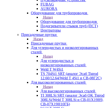
FUBAG
AURORA
Оборудование для трубопроводов
Назад
Оборудование для трубопроводов
Подогреватели стыков труб (ПСТ)
Центраторы
Присадочные прутки
Назад
Присадочные прутки
Для углеродистых и низколегированных
сталей
Назад
Для углеродистых и
низколегированных сталей
Weld T W4Si1
TS 704Si1 SRT (аналог Эсаб Tigrod
12.60/12.64/Weld T 4Si1 и СВ-08Г2С)
Для высоколегированных сталей
Назад
Для высоколегированных сталей
TI 308LSi SRT (аналог Эсаб OK Tigrod
308LSi/Weld T 308LSi и СВ-01Х19Н9,
СВ-07Х19Н10ГБ)