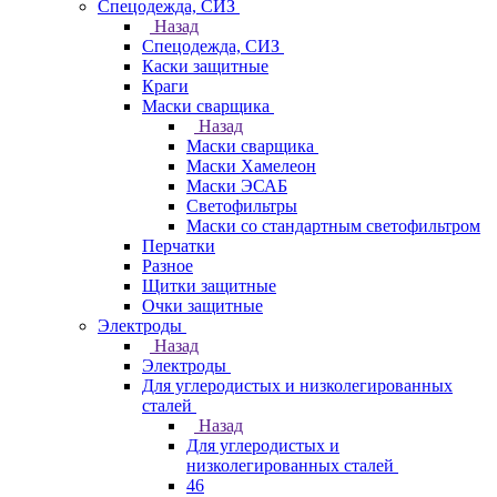
Спецодежда, СИЗ
Назад
Спецодежда, СИЗ
Каски защитные
Краги
Маски сварщика
Назад
Маски сварщика
Маски Хамелеон
Маски ЭСАБ
Светофильтры
Маски со стандартным светофильтром
Перчатки
Разное
Щитки защитные
Очки защитные
Электроды
Назад
Электроды
Для углеродистых и низколегированных
сталей
Назад
Для углеродистых и
низколегированных сталей
46