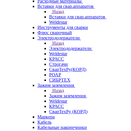
Расходные материалы
Вставки для свар.аппаратов
Назад
Вставки для свар.аппаратов
Weldestar
Инструменты для сварки
Флюс сварочный
Электрододержатели
Назад
Электрододержатели
Weldestar
КРАСС
Строгачи
СварТехРу(КОРД)
РОАР
СИБРТЕХ
Зажим заземления
Назад
Зажим заземления
Weldestar
КРАСС
СварТехРу (КОРД)
Маркера
Кабель
Кабельные наконечники