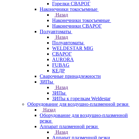
Горелки СВАРОГ
Наконечники токосъемные
Назад
Наконечники токосъемные
Наконечники СВАРОГ
Полуавтоматы
Назад
Полуавтоматы
WELDESTAR MIG
СВАРОГ
AURORA
FUBAG
КЕДР
Сварочные принадлежности
ЗИПы
Назад
ЗИПы
ЗИПы к горелкам Weldestar
Оборудование для воздушно-плазменной резки
Назад
Оборудование для воздушно-плазменной
резки
Аппарат плазменной резки
Назад
Аппарат плазменной резки