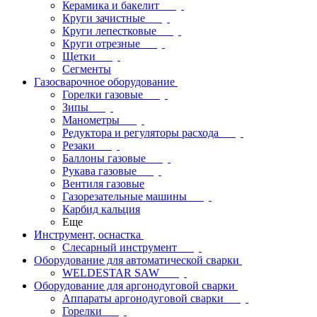
Керамика и бакелит
Круги зачистные
Круги лепестковые
Круги отрезные
Щетки
Сегменты
Газосварочное оборудование
Горелки газовые
Зипы
Манометры
Редуктора и регуляторы расхода
Резаки
Баллоны газовые
Рукава газовые
Вентиля газовые
Газорезательные машины
Карбид кальция
Еще
Инструмент, оснастка
Слесарный инструмент
Оборудование для автоматической сварки
WELDESTAR SAW
Оборудование для аргонодуговой сварки
Аппараты аргонодуговой сварки
Горелки