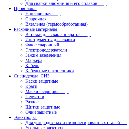
Для сварки алюминия и его сплавов
Проволока
Наплавочная
Сварочная
Вязальная (термообработанная)
Расходные материалы
Вставки для свар.аппаратов
Инструменты для сварки
Флюс сварочный
Электрододержатели
Зажим заземления
Маркера
Кабель
Кабельные наконечники
Спецодежда, СИЗ
Каски защитные
Краги
Маски сварщика
Перчатки
Разное
Щитки защитные
Очки защитные
Электроды
Для углеродистых и низколегированных сталей
Угольные электроды