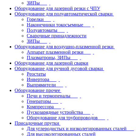
ЗИПы
Оборудование для лазерной резки с ЧПУ
Оборудование для полуавтоматической сварки
Горелки
Наконечники токосъемные
Полуавтоматы
Сварочные принадлежности
ЗИПы
Оборудование для воздушно-плазменной резки
Аппарат плазменной резки
Плазматроны, ЗИПы
Оборудование для лазерной сварки
Оборудование для ручной дуговой сварки
Реостаты
Инвертора
Выпрямители
Оборудование прочее
Печи и термопеналы
Генераторы
Компрессора
Пускозарядные устройства
Оборудование для трубопроводов
Присадочные прутки
Для углеродистых и низколегированных сталей
Для высоколегированных сталей