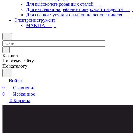
Для высоколегированных сталей
Для наплавки на рабочие поверхности изделий
Для сварки чугуна и сплавов на основе никеля
Электроинструмент
МAKITA
Каталог
По всему сайту
По каталогу
Войти
0
Сравнение
0
Избранное
0
Корзина