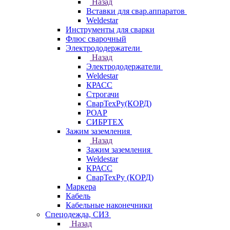
Назад
Вставки для свар.аппаратов
Weldestar
Инструменты для сварки
Флюс сварочный
Электрододержатели
Назад
Электрододержатели
Weldestar
КРАСС
Строгачи
СварТехРу(КОРД)
РОАР
СИБРТЕХ
Зажим заземления
Назад
Зажим заземления
Weldestar
КРАСС
СварТехРу (КОРД)
Маркера
Кабель
Кабельные наконечники
Спецодежда, СИЗ
Назад