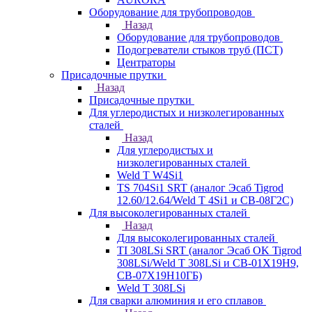
Оборудование для трубопроводов
Назад
Оборудование для трубопроводов
Подогреватели стыков труб (ПСТ)
Центраторы
Присадочные прутки
Назад
Присадочные прутки
Для углеродистых и низколегированных
сталей
Назад
Для углеродистых и
низколегированных сталей
Weld T W4Si1
TS 704Si1 SRT (аналог Эсаб Tigrod
12.60/12.64/Weld T 4Si1 и СВ-08Г2С)
Для высоколегированных сталей
Назад
Для высоколегированных сталей
TI 308LSi SRT (аналог Эсаб OK Tigrod
308LSi/Weld T 308LSi и СВ-01Х19Н9,
СВ-07Х19Н10ГБ)
Weld T 308LSi
Для сварки алюминия и его сплавов