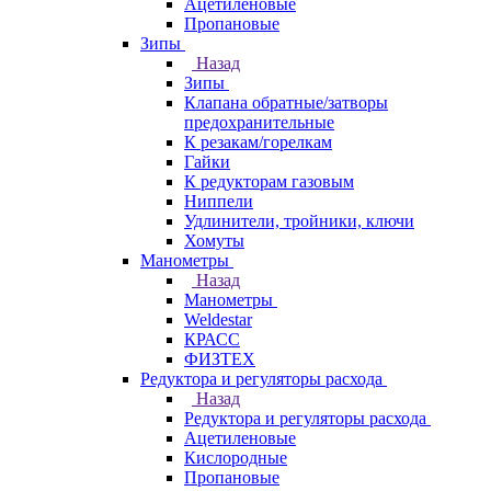
Ацетиленовые
Пропановые
Зипы
Назад
Зипы
Клапана обратные/затворы
предохранительные
К резакам/горелкам
Гайки
К редукторам газовым
Ниппели
Удлинители, тройники, ключи
Хомуты
Манометры
Назад
Манометры
Weldestar
КРАСС
ФИЗТЕХ
Редуктора и регуляторы расхода
Назад
Редуктора и регуляторы расхода
Ацетиленовые
Кислородные
Пропановые