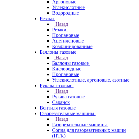
Аргоновые
Углекислотные
Водородные
Резаки
Назад
Резаки
Пропановые
Ацетиленовые
Комбинированные
Баллоны газовые
Назад
Баллоны газовые
Кислородные
Пропановые
Углекислотные, аргоновые, азотные
Рукава газовые
Назад
Рукава газовые
Саранск
Вентиля газовые
Газорезательные машины
Назад
Газорезательные машины
Сопла для газорезательных машин
(ПТК)