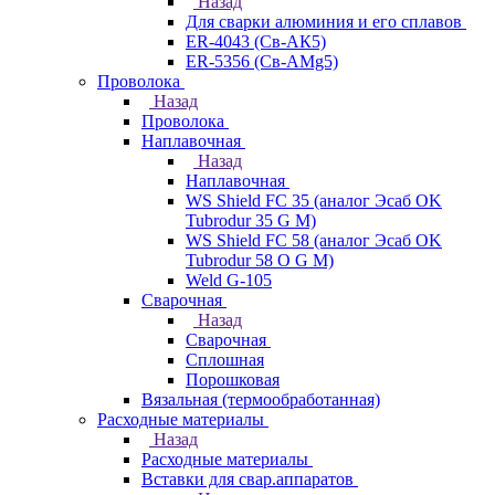
Назад
Для сварки алюминия и его сплавов
ER-4043 (Св-АК5)
ER-5356 (Св-АМg5)
Проволока
Назад
Проволока
Наплавочная
Назад
Наплавочная
WS Shield FC 35 (аналог Эсаб OK
Tubrodur 35 G M)
WS Shield FC 58 (аналог Эсаб OK
Tubrodur 58 O G M)
Weld G-105
Сварочная
Назад
Сварочная
Сплошная
Порошковая
Вязальная (термообработанная)
Расходные материалы
Назад
Расходные материалы
Вставки для свар.аппаратов