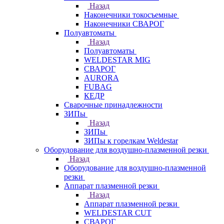
Назад
Наконечники токосъемные
Наконечники СВАРОГ
Полуавтоматы
Назад
Полуавтоматы
WELDESTAR MIG
СВАРОГ
AURORA
FUBAG
КЕДР
Сварочные принадлежности
ЗИПы
Назад
ЗИПы
ЗИПы к горелкам Weldestar
Оборудование для воздушно-плазменной резки
Назад
Оборудование для воздушно-плазменной
резки
Аппарат плазменной резки
Назад
Аппарат плазменной резки
WELDESTAR CUT
СВАРОГ