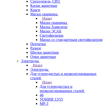
Спецодежда, СИЗ
Каски защитные
Краги
Маски сварщика
Назад
Маски сварщика
Маски Хамелеон
Маски ЭСАБ
Светофильтры
Маски со стандартным светофильтром
Перчатки
Разное
Щитки защитные
Очки защитные
Электроды
Назад
Электроды
Для углеродистых и низколегированных
сталей
Назад
Для углеродистых и
низколегированных сталей
46
УОНИИ 13/55
МР-3