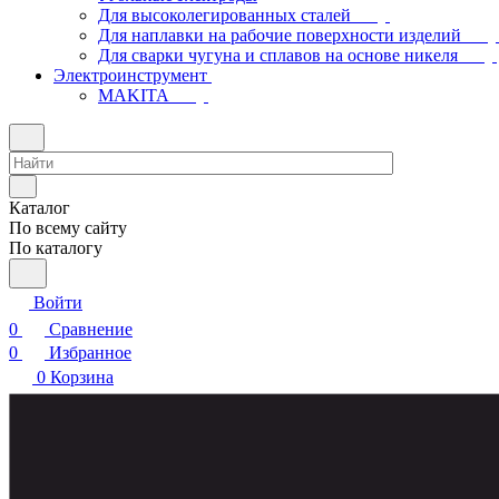
Для высоколегированных сталей
Для наплавки на рабочие поверхности изделий
Для сварки чугуна и сплавов на основе никеля
Электроинструмент
МAKITA
Каталог
По всему сайту
По каталогу
Войти
0
Сравнение
0
Избранное
0
Корзина