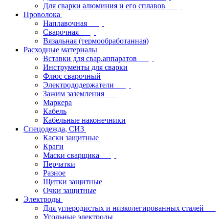
Для сварки алюминия и его сплавов
Проволока
Наплавочная
Сварочная
Вязальная (термообработанная)
Расходные материалы
Вставки для свар.аппаратов
Инструменты для сварки
Флюс сварочный
Электрододержатели
Зажим заземления
Маркера
Кабель
Кабельные наконечники
Спецодежда, СИЗ
Каски защитные
Краги
Маски сварщика
Перчатки
Разное
Щитки защитные
Очки защитные
Электроды
Для углеродистых и низколегированных сталей
Угольные электроды