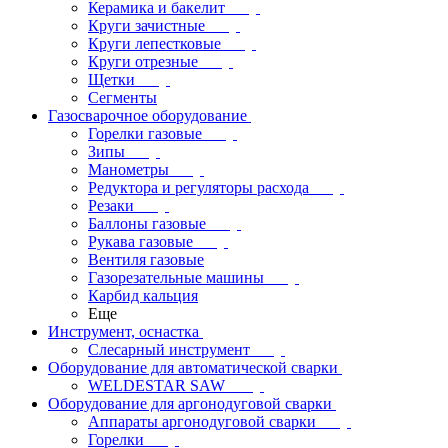
Керамика и бакелит
Круги зачистные
Круги лепестковые
Круги отрезные
Щетки
Сегменты
Газосварочное оборудование
Горелки газовые
Зипы
Манометры
Редуктора и регуляторы расхода
Резаки
Баллоны газовые
Рукава газовые
Вентиля газовые
Газорезательные машины
Карбид кальция
Еще
Инструмент, оснастка
Слесарный инструмент
Оборудование для автоматической сварки
WELDESTAR SAW
Оборудование для аргонодуговой сварки
Аппараты аргонодуговой сварки
Горелки