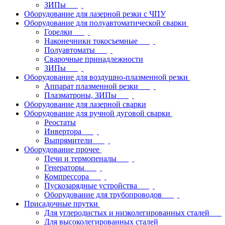
ЗИПы
Оборудование для лазерной резки с ЧПУ
Оборудование для полуавтоматической сварки
Горелки
Наконечники токосъемные
Полуавтоматы
Сварочные принадлежности
ЗИПы
Оборудование для воздушно-плазменной резки
Аппарат плазменной резки
Плазматроны, ЗИПы
Оборудование для лазерной сварки
Оборудование для ручной дуговой сварки
Реостаты
Инвертора
Выпрямители
Оборудование прочее
Печи и термопеналы
Генераторы
Компрессора
Пускозарядные устройства
Оборудование для трубопроводов
Присадочные прутки
Для углеродистых и низколегированных сталей
Для высоколегированных сталей