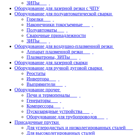
ЗИПы
Оборудование для лазерной резки с ЧПУ
Оборудование для полуавтоматической сварки
Горелки
Наконечники токосъемные
Полуавтоматы
Сварочные принадлежности
ЗИПы
Оборудование для воздушно-плазменной резки
Аппарат плазменной резки
Плазматроны, ЗИПы
Оборудование для лазерной сварки
Оборудование для ручной дуговой сварки
Реостаты
Инвертора
Выпрямители
Оборудование прочее
Печи и термопеналы
Генераторы
Компрессора
Пускозарядные устройства
Оборудование для трубопроводов
Присадочные прутки
Для углеродистых и низколегированных сталей
Для высоколегированных сталей