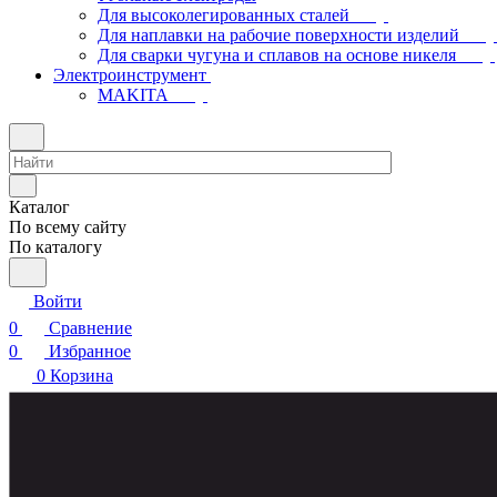
Для высоколегированных сталей
Для наплавки на рабочие поверхности изделий
Для сварки чугуна и сплавов на основе никеля
Электроинструмент
МAKITA
Каталог
По всему сайту
По каталогу
Войти
0
Сравнение
0
Избранное
0
Корзина