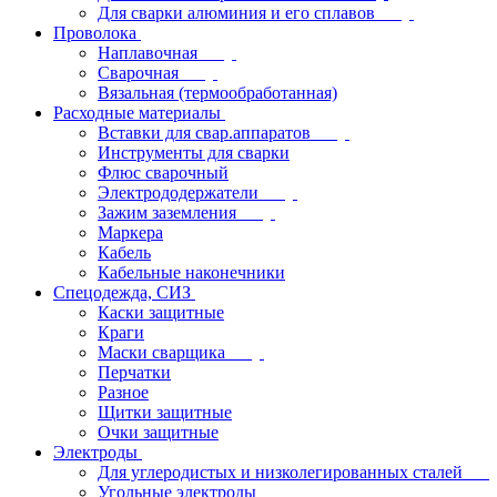
Для сварки алюминия и его сплавов
Проволока
Наплавочная
Сварочная
Вязальная (термообработанная)
Расходные материалы
Вставки для свар.аппаратов
Инструменты для сварки
Флюс сварочный
Электрододержатели
Зажим заземления
Маркера
Кабель
Кабельные наконечники
Спецодежда, СИЗ
Каски защитные
Краги
Маски сварщика
Перчатки
Разное
Щитки защитные
Очки защитные
Электроды
Для углеродистых и низколегированных сталей
Угольные электроды