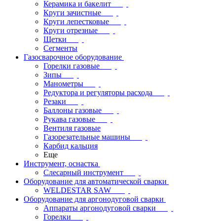
Керамика и бакелит
Круги зачистные
Круги лепестковые
Круги отрезные
Щетки
Сегменты
Газосварочное оборудование
Горелки газовые
Зипы
Манометры
Редуктора и регуляторы расхода
Резаки
Баллоны газовые
Рукава газовые
Вентиля газовые
Газорезательные машины
Карбид кальция
Еще
Инструмент, оснастка
Слесарный инструмент
Оборудование для автоматической сварки
WELDESTAR SAW
Оборудование для аргонодуговой сварки
Аппараты аргонодуговой сварки
Горелки