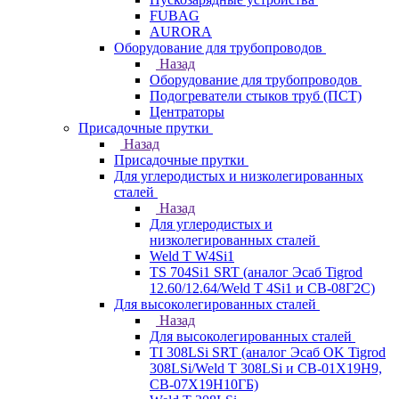
FUBAG
AURORA
Оборудование для трубопроводов
Назад
Оборудование для трубопроводов
Подогреватели стыков труб (ПСТ)
Центраторы
Присадочные прутки
Назад
Присадочные прутки
Для углеродистых и низколегированных
сталей
Назад
Для углеродистых и
низколегированных сталей
Weld T W4Si1
TS 704Si1 SRT (аналог Эсаб Tigrod
12.60/12.64/Weld T 4Si1 и СВ-08Г2С)
Для высоколегированных сталей
Назад
Для высоколегированных сталей
TI 308LSi SRT (аналог Эсаб OK Tigrod
308LSi/Weld T 308LSi и СВ-01Х19Н9,
СВ-07Х19Н10ГБ)