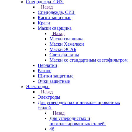
Спецодежда, СИЗ
Назад
Спецодежда, СИЗ
Каски защитные
Краги
Маски сварщика
Назад
Маски сварщика
Маски Хамелеон
Маски ЭСАБ
Светофильтры
Маски со стандартным светофильтром
Перчатки
Разное
Щитки защитные
Очки защитные
Электроды
Назад
Электроды
Для углеродистых и низколегированных
сталей
Назад
Для углеродистых и
низколегированных сталей
46