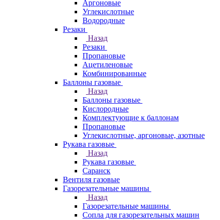
Аргоновые
Углекислотные
Водородные
Резаки
Назад
Резаки
Пропановые
Ацетиленовые
Комбинированные
Баллоны газовые
Назад
Баллоны газовые
Кислородные
Комплектующие к баллонам
Пропановые
Углекислотные, аргоновые, азотные
Рукава газовые
Назад
Рукава газовые
Саранск
Вентиля газовые
Газорезательные машины
Назад
Газорезательные машины
Сопла для газорезательных машин