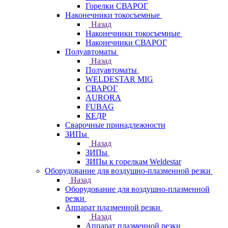
Горелки СВАРОГ
Наконечники токосъемные
Назад
Наконечники токосъемные
Наконечники СВАРОГ
Полуавтоматы
Назад
Полуавтоматы
WELDESTAR MIG
СВАРОГ
AURORA
FUBAG
КЕДР
Сварочные принадлежности
ЗИПы
Назад
ЗИПы
ЗИПы к горелкам Weldestar
Оборудование для воздушно-плазменной резки
Назад
Оборудование для воздушно-плазменной
резки
Аппарат плазменной резки
Назад
Аппарат плазменной резки