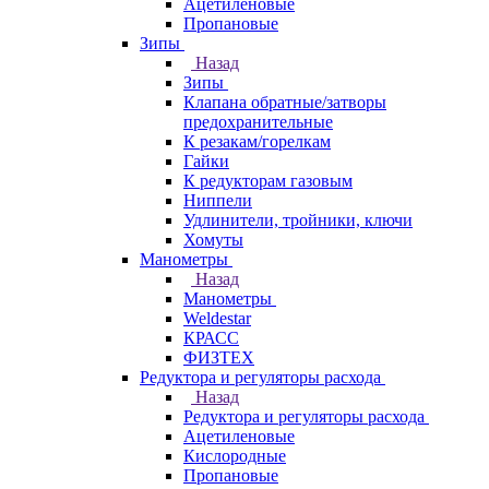
Ацетиленовые
Пропановые
Зипы
Назад
Зипы
Клапана обратные/затворы
предохранительные
К резакам/горелкам
Гайки
К редукторам газовым
Ниппели
Удлинители, тройники, ключи
Хомуты
Манометры
Назад
Манометры
Weldestar
КРАСС
ФИЗТЕХ
Редуктора и регуляторы расхода
Назад
Редуктора и регуляторы расхода
Ацетиленовые
Кислородные
Пропановые