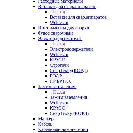
Расходные материалы
Вставки для свар.аппаратов
Назад
Вставки для свар.аппаратов
Weldestar
Инструменты для сварки
Флюс сварочный
Электрододержатели
Назад
Электрододержатели
Weldestar
КРАСС
Строгачи
СварТехРу(КОРД)
РОАР
СИБРТЕХ
Зажим заземления
Назад
Зажим заземления
Weldestar
КРАСС
СварТехРу (КОРД)
Маркера
Кабель
Кабельные наконечники