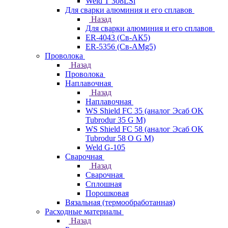
Weld T 308LSi
Для сварки алюминия и его сплавов
Назад
Для сварки алюминия и его сплавов
ER-4043 (Св-АК5)
ER-5356 (Св-АМg5)
Проволока
Назад
Проволока
Наплавочная
Назад
Наплавочная
WS Shield FC 35 (аналог Эсаб OK
Tubrodur 35 G M)
WS Shield FC 58 (аналог Эсаб OK
Tubrodur 58 O G M)
Weld G-105
Сварочная
Назад
Сварочная
Сплошная
Порошковая
Вязальная (термообработанная)
Расходные материалы
Назад