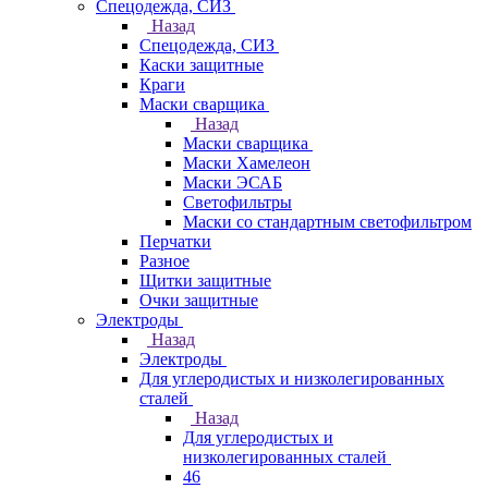
Спецодежда, СИЗ
Назад
Спецодежда, СИЗ
Каски защитные
Краги
Маски сварщика
Назад
Маски сварщика
Маски Хамелеон
Маски ЭСАБ
Светофильтры
Маски со стандартным светофильтром
Перчатки
Разное
Щитки защитные
Очки защитные
Электроды
Назад
Электроды
Для углеродистых и низколегированных
сталей
Назад
Для углеродистых и
низколегированных сталей
46