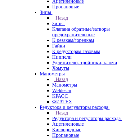
Ацетиленовые
Пропановые
Зипы
Назад
Зипы
Клапана обратные/затворы
предохранительные
К резакам/горелкам
Гайки
К редукторам газовым
Ниппели
Удлинители, тройники, ключи
Хомуты
Манометры
Назад
Манометры
Weldestar
КРАСС
ФИЗТЕХ
Редуктора и регуляторы расхода
Назад
Редуктора и регуляторы расхода
Ацетиленовые
Кислородные
Пропановые