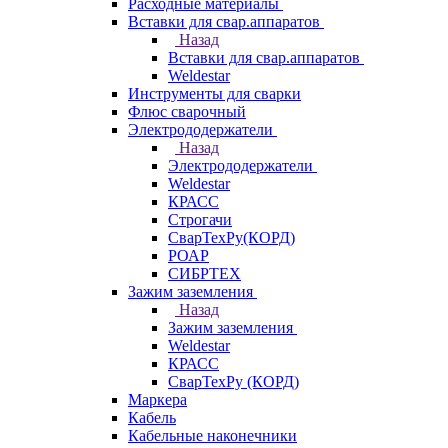
Расходные материалы
Вставки для свар.аппаратов
Назад
Вставки для свар.аппаратов
Weldestar
Инструменты для сварки
Флюс сварочный
Электрододержатели
Назад
Электрододержатели
Weldestar
КРАСС
Строгачи
СварТехРу(КОРД)
РОАР
СИБРТЕХ
Зажим заземления
Назад
Зажим заземления
Weldestar
КРАСС
СварТехРу (КОРД)
Маркера
Кабель
Кабельные наконечники