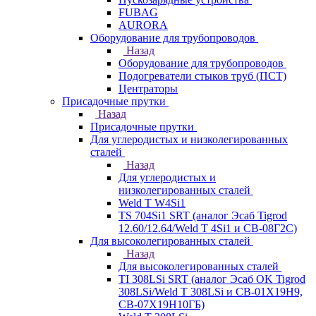
FUBAG
AURORA
Оборудование для трубопроводов
Назад
Оборудование для трубопроводов
Подогреватели стыков труб (ПСТ)
Центраторы
Присадочные прутки
Назад
Присадочные прутки
Для углеродистых и низколегированных
сталей
Назад
Для углеродистых и
низколегированных сталей
Weld T W4Si1
TS 704Si1 SRT (аналог Эсаб Tigrod
12.60/12.64/Weld T 4Si1 и СВ-08Г2С)
Для высоколегированных сталей
Назад
Для высоколегированных сталей
TI 308LSi SRT (аналог Эсаб OK Tigrod
308LSi/Weld T 308LSi и СВ-01Х19Н9,
СВ-07Х19Н10ГБ)