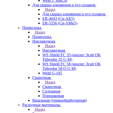
Weld T 308LSi
Для сварки алюминия и его сплавов
Назад
Для сварки алюминия и его сплавов
ER-4043 (Св-АК5)
ER-5356 (Св-АМg5)
Проволока
Назад
Проволока
Наплавочная
Назад
Наплавочная
WS Shield FC 35 (аналог Эсаб OK
Tubrodur 35 G M)
WS Shield FC 58 (аналог Эсаб OK
Tubrodur 58 O G M)
Weld G-105
Сварочная
Назад
Сварочная
Сплошная
Порошковая
Вязальная (термообработанная)
Расходные материалы
Назад