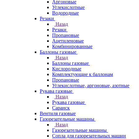
Аргоновые
Углекислотные
Водородные
Резаки
Назад
Резаки
Пропановые
Ацетиленовые
Комбинированные
Баллоны газовые
Назад
Баллоны газовые
Кислородные
Комплектующие к баллонам
Пропановые
Углекислотные, аргоновые, азотные
Рукава газовые
Назад
Рукава газовые
Саранск
Вентиля газовые
Газорезательные машины
Назад
Газорезательные машины
Сопла для газорезательных машин