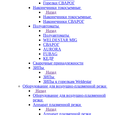
Горелки СВАРОГ
Наконечники токосъемные
Назад
Наконечники токосъемные
Наконечники СВАРОГ
Полуавтоматы
Назад
Полуавтоматы
WELDESTAR MIG
СВАРОГ
AURORA
FUBAG
КЕДР
Сварочные принадлежности
ЗИПы
Назад
ЗИПы
ЗИПы к горелкам Weldestar
Оборудование для воздушно-плазменной резки
Назад
Оборудование для воздушно-плазменной
резки
Аппарат плазменной резки
Назад
Аппарат плазменной резки