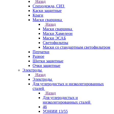
Назад
Спецодежда, СИЗ
Каски защитные
Краги
Маски сварщика
Назад
Маски сварщика
Маски Хамелеон
Маски ЭСАБ
Светофильтры
Маски со стандартным светофильтром
Перчатки
Разное
Щитки защитные
Очки защитные
Электроды
Назад
Электроды
Для углеродистых и низколегированных
сталей
Назад
Для углеродистых и
низколегированных сталей
46
УОНИИ 13/55