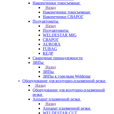
Наконечники токосъемные
Назад
Наконечники токосъемные
Наконечники СВАРОГ
Полуавтоматы
Назад
Полуавтоматы
WELDESTAR MIG
СВАРОГ
AURORA
FUBAG
КЕДР
Сварочные принадлежности
ЗИПы
Назад
ЗИПы
ЗИПы к горелкам Weldestar
Оборудование для воздушно-плазменной резки
Назад
Оборудование для воздушно-плазменной
резки
Аппарат плазменной резки
Назад
Аппарат плазменной резки
WELDESTAR CUT