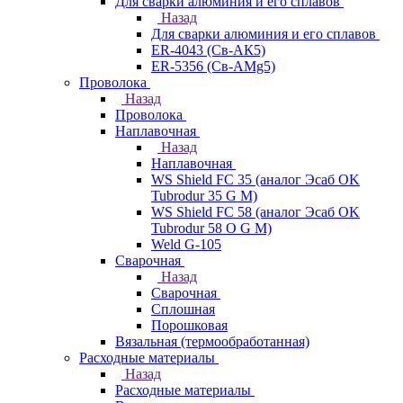
Для сварки алюминия и его сплавов
Назад
Для сварки алюминия и его сплавов
ER-4043 (Св-АК5)
ER-5356 (Св-АМg5)
Проволока
Назад
Проволока
Наплавочная
Назад
Наплавочная
WS Shield FC 35 (аналог Эсаб OK
Tubrodur 35 G M)
WS Shield FC 58 (аналог Эсаб OK
Tubrodur 58 O G M)
Weld G-105
Сварочная
Назад
Сварочная
Сплошная
Порошковая
Вязальная (термообработанная)
Расходные материалы
Назад
Расходные материалы