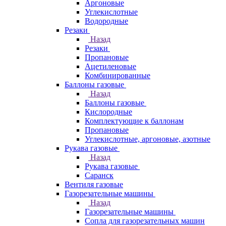
Аргоновые
Углекислотные
Водородные
Резаки
Назад
Резаки
Пропановые
Ацетиленовые
Комбинированные
Баллоны газовые
Назад
Баллоны газовые
Кислородные
Комплектующие к баллонам
Пропановые
Углекислотные, аргоновые, азотные
Рукава газовые
Назад
Рукава газовые
Саранск
Вентиля газовые
Газорезательные машины
Назад
Газорезательные машины
Сопла для газорезательных машин