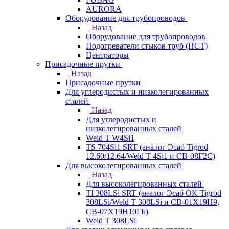
AURORA
Оборудование для трубопроводов
Назад
Оборудование для трубопроводов
Подогреватели стыков труб (ПСТ)
Центраторы
Присадочные прутки
Назад
Присадочные прутки
Для углеродистых и низколегированных
сталей
Назад
Для углеродистых и
низколегированных сталей
Weld T W4Si1
TS 704Si1 SRT (аналог Эсаб Tigrod
12.60/12.64/Weld T 4Si1 и СВ-08Г2С)
Для высоколегированных сталей
Назад
Для высоколегированных сталей
TI 308LSi SRT (аналог Эсаб OK Tigrod
308LSi/Weld T 308LSi и СВ-01Х19Н9,
СВ-07Х19Н10ГБ)
Weld T 308LSi