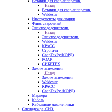
Вставки для свар.аппаратов
Назад
Вставки для свар.аппаратов
Weldestar
Инструменты для сварки
Флюс сварочный
Электрододержатели
Назад
Электрододержатели
Weldestar
КРАСС
Строгачи
СварТехРу(КОРД)
РОАР
СИБРТЕХ
Зажим заземления
Назад
Зажим заземления
Weldestar
КРАСС
СварТехРу (КОРД)
Маркера
Кабель
Кабельные наконечники
Спецодежда, СИЗ