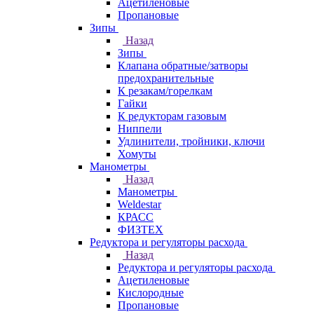
Ацетиленовые
Пропановые
Зипы
Назад
Зипы
Клапана обратные/затворы
предохранительные
К резакам/горелкам
Гайки
К редукторам газовым
Ниппели
Удлинители, тройники, ключи
Хомуты
Манометры
Назад
Манометры
Weldestar
КРАСС
ФИЗТЕХ
Редуктора и регуляторы расхода
Назад
Редуктора и регуляторы расхода
Ацетиленовые
Кислородные
Пропановые