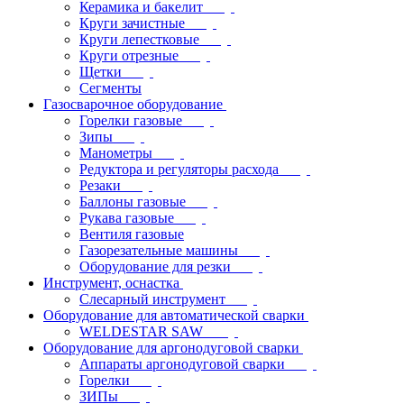
Керамика и бакелит
Круги зачистные
Круги лепестковые
Круги отрезные
Щетки
Сегменты
Газосварочное оборудование
Горелки газовые
Зипы
Манометры
Редуктора и регуляторы расхода
Резаки
Баллоны газовые
Рукава газовые
Вентиля газовые
Газорезательные машины
Оборудование для резки
Инструмент, оснастка
Слесарный инструмент
Оборудование для автоматической сварки
WELDESTAR SAW
Оборудование для аргонодуговой сварки
Аппараты аргонодуговой сварки
Горелки
ЗИПы