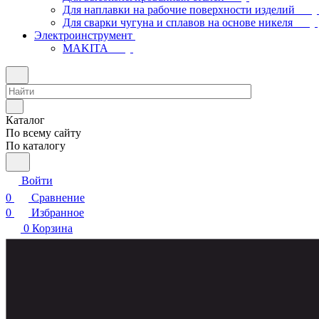
Для наплавки на рабочие поверхности изделий
Для сварки чугуна и сплавов на основе никеля
Электроинструмент
МAKITA
Каталог
По всему сайту
По каталогу
Войти
0
Сравнение
0
Избранное
0
Корзина