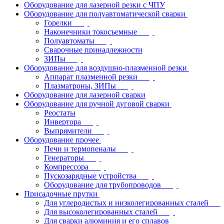
Оборудование для лазерной резки с ЧПУ
Оборудование для полуавтоматической сварки
Горелки
Наконечники токосъемные
Полуавтоматы
Сварочные принадлежности
ЗИПы
Оборудование для воздушно-плазменной резки
Аппарат плазменной резки
Плазматроны, ЗИПы
Оборудование для лазерной сварки
Оборудование для ручной дуговой сварки
Реостаты
Инвертора
Выпрямители
Оборудование прочее
Печи и термопеналы
Генераторы
Компрессора
Пускозарядные устройства
Оборудование для трубопроводов
Присадочные прутки
Для углеродистых и низколегированных сталей
Для высоколегированных сталей
Для сварки алюминия и его сплавов