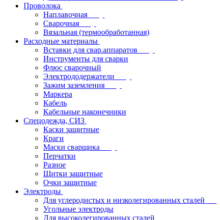
Проволока
Наплавочная
Сварочная
Вязальная (термообработанная)
Расходные материалы
Вставки для свар.аппаратов
Инструменты для сварки
Флюс сварочный
Электрододержатели
Зажим заземления
Маркера
Кабель
Кабельные наконечники
Спецодежда, СИЗ
Каски защитные
Краги
Маски сварщика
Перчатки
Разное
Щитки защитные
Очки защитные
Электроды
Для углеродистых и низколегированных сталей
Угольные электроды
Для высоколегированных сталей