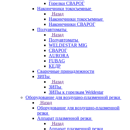
Горелки СВАРОГ
Наконечники токосъемные
Назад
Наконечники токосъемные
Наконечники СВАРОГ
Полуавтоматы
Назад
Полуавтоматы
WELDESTAR MIG
СВАРОГ
AURORA
FUBAG
КЕДР
Сварочные принадлежности
ЗИПы
Назад
ЗИПы
ЗИПы к горелкам Weldestar
Оборудование для воздушно-плазменной резки
Назад
Оборудование для воздушно-плазменной
резки
Аппарат плазменной резки
Назад
Аппарат плазменной резки