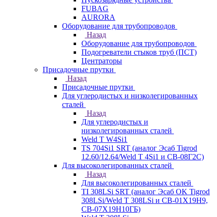
FUBAG
AURORA
Оборудование для трубопроводов
Назад
Оборудование для трубопроводов
Подогреватели стыков труб (ПСТ)
Центраторы
Присадочные прутки
Назад
Присадочные прутки
Для углеродистых и низколегированных
сталей
Назад
Для углеродистых и
низколегированных сталей
Weld T W4Si1
TS 704Si1 SRT (аналог Эсаб Tigrod
12.60/12.64/Weld T 4Si1 и СВ-08Г2С)
Для высоколегированных сталей
Назад
Для высоколегированных сталей
TI 308LSi SRT (аналог Эсаб OK Tigrod
308LSi/Weld T 308LSi и СВ-01Х19Н9,
СВ-07Х19Н10ГБ)