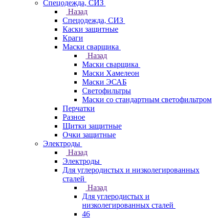
Спецодежда, СИЗ
Назад
Спецодежда, СИЗ
Каски защитные
Краги
Маски сварщика
Назад
Маски сварщика
Маски Хамелеон
Маски ЭСАБ
Светофильтры
Маски со стандартным светофильтром
Перчатки
Разное
Щитки защитные
Очки защитные
Электроды
Назад
Электроды
Для углеродистых и низколегированных
сталей
Назад
Для углеродистых и
низколегированных сталей
46