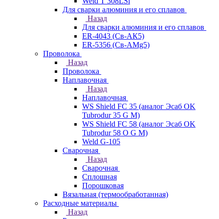
Weld T 308LSi
Для сварки алюминия и его сплавов
Назад
Для сварки алюминия и его сплавов
ER-4043 (Св-АК5)
ER-5356 (Св-АМg5)
Проволока
Назад
Проволока
Наплавочная
Назад
Наплавочная
WS Shield FC 35 (аналог Эсаб OK
Tubrodur 35 G M)
WS Shield FC 58 (аналог Эсаб OK
Tubrodur 58 O G M)
Weld G-105
Сварочная
Назад
Сварочная
Сплошная
Порошковая
Вязальная (термообработанная)
Расходные материалы
Назад