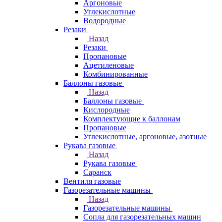
Аргоновые
Углекислотные
Водородные
Резаки
Назад
Резаки
Пропановые
Ацетиленовые
Комбинированные
Баллоны газовые
Назад
Баллоны газовые
Кислородные
Комплектующие к баллонам
Пропановые
Углекислотные, аргоновые, азотные
Рукава газовые
Назад
Рукава газовые
Саранск
Вентиля газовые
Газорезательные машины
Назад
Газорезательные машины
Сопла для газорезательных машин