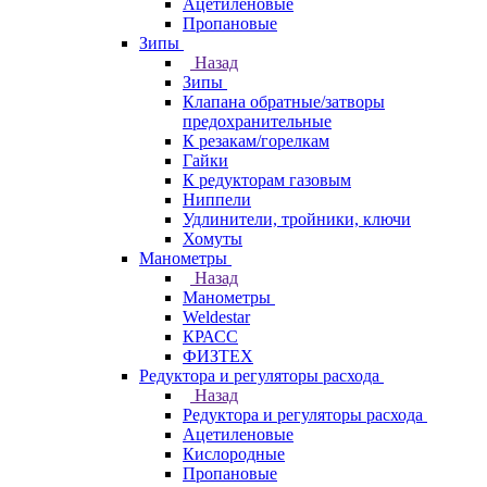
Ацетиленовые
Пропановые
Зипы
Назад
Зипы
Клапана обратные/затворы
предохранительные
К резакам/горелкам
Гайки
К редукторам газовым
Ниппели
Удлинители, тройники, ключи
Хомуты
Манометры
Назад
Манометры
Weldestar
КРАСС
ФИЗТЕХ
Редуктора и регуляторы расхода
Назад
Редуктора и регуляторы расхода
Ацетиленовые
Кислородные
Пропановые