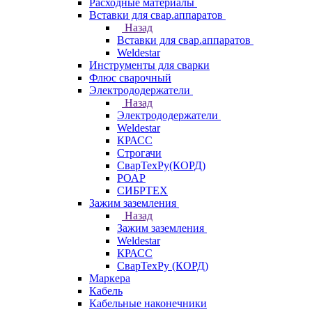
Расходные материалы
Вставки для свар.аппаратов
Назад
Вставки для свар.аппаратов
Weldestar
Инструменты для сварки
Флюс сварочный
Электрододержатели
Назад
Электрододержатели
Weldestar
КРАСС
Строгачи
СварТехРу(КОРД)
РОАР
СИБРТЕХ
Зажим заземления
Назад
Зажим заземления
Weldestar
КРАСС
СварТехРу (КОРД)
Маркера
Кабель
Кабельные наконечники