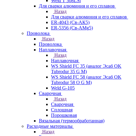
Weld T 308LSi
Для сварки алюминия и его сплавов
Назад
Для сварки алюминия и его сплавов
ER-4043 (Св-АК5)
ER-5356 (Св-АМg5)
Проволока
Назад
Проволока
Наплавочная
Назад
Наплавочная
WS Shield FC 35 (аналог Эсаб OK
Tubrodur 35 G M)
WS Shield FC 58 (аналог Эсаб OK
Tubrodur 58 O G M)
Weld G-105
Сварочная
Назад
Сварочная
Сплошная
Порошковая
Вязальная (термообработанная)
Расходные материалы
Назад