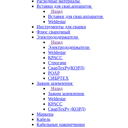
Расходные материалы
Вставки для свар.аппаратов
Назад
Вставки для свар.аппаратов
Weldestar
Инструменты для сварки
Флюс сварочный
Электрододержатели
Назад
Электрододержатели
Weldestar
КРАСС
Строгачи
СварТехРу(КОРД)
РОАР
СИБРТЕХ
Зажим заземления
Назад
Зажим заземления
Weldestar
КРАСС
СварТехРу (КОРД)
Маркера
Кабель
Кабельные наконечники