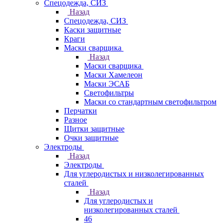
Спецодежда, СИЗ
Назад
Спецодежда, СИЗ
Каски защитные
Краги
Маски сварщика
Назад
Маски сварщика
Маски Хамелеон
Маски ЭСАБ
Светофильтры
Маски со стандартным светофильтром
Перчатки
Разное
Щитки защитные
Очки защитные
Электроды
Назад
Электроды
Для углеродистых и низколегированных
сталей
Назад
Для углеродистых и
низколегированных сталей
46