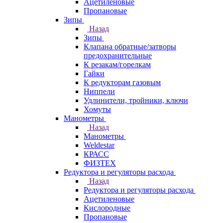
Ацетиленовые
Пропановые
Зипы
Назад
Зипы
Клапана обратные/затворы
предохранительные
К резакам/горелкам
Гайки
К редукторам газовым
Ниппели
Удлинители, тройники, ключи
Хомуты
Манометры
Назад
Манометры
Weldestar
КРАСС
ФИЗТЕХ
Редуктора и регуляторы расхода
Назад
Редуктора и регуляторы расхода
Ацетиленовые
Кислородные
Пропановые