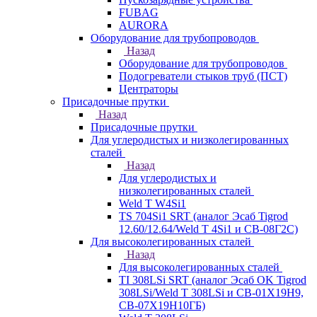
FUBAG
AURORA
Оборудование для трубопроводов
Назад
Оборудование для трубопроводов
Подогреватели стыков труб (ПСТ)
Центраторы
Присадочные прутки
Назад
Присадочные прутки
Для углеродистых и низколегированных
сталей
Назад
Для углеродистых и
низколегированных сталей
Weld T W4Si1
TS 704Si1 SRT (аналог Эсаб Tigrod
12.60/12.64/Weld T 4Si1 и СВ-08Г2С)
Для высоколегированных сталей
Назад
Для высоколегированных сталей
TI 308LSi SRT (аналог Эсаб OK Tigrod
308LSi/Weld T 308LSi и СВ-01Х19Н9,
СВ-07Х19Н10ГБ)