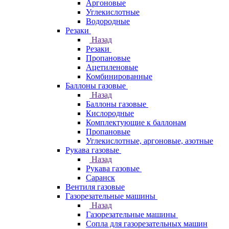
Аргоновые
Углекислотные
Водородные
Резаки
Назад
Резаки
Пропановые
Ацетиленовые
Комбинированные
Баллоны газовые
Назад
Баллоны газовые
Кислородные
Комплектующие к баллонам
Пропановые
Углекислотные, аргоновые, азотные
Рукава газовые
Назад
Рукава газовые
Саранск
Вентиля газовые
Газорезательные машины
Назад
Газорезательные машины
Сопла для газорезательных машин