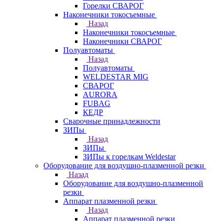
Горелки СВАРОГ
Наконечники токосъемные
Назад
Наконечники токосъемные
Наконечники СВАРОГ
Полуавтоматы
Назад
Полуавтоматы
WELDESTAR MIG
СВАРОГ
AURORA
FUBAG
КЕДР
Сварочные принадлежности
ЗИПы
Назад
ЗИПы
ЗИПы к горелкам Weldestar
Оборудование для воздушно-плазменной резки
Назад
Оборудование для воздушно-плазменной
резки
Аппарат плазменной резки
Назад
Аппарат плазменной резки