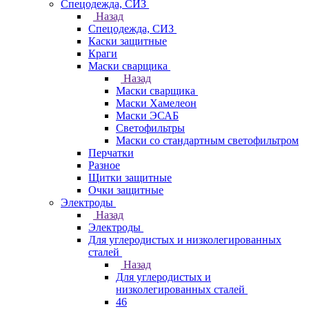
Спецодежда, СИЗ
Назад
Спецодежда, СИЗ
Каски защитные
Краги
Маски сварщика
Назад
Маски сварщика
Маски Хамелеон
Маски ЭСАБ
Светофильтры
Маски со стандартным светофильтром
Перчатки
Разное
Щитки защитные
Очки защитные
Электроды
Назад
Электроды
Для углеродистых и низколегированных
сталей
Назад
Для углеродистых и
низколегированных сталей
46