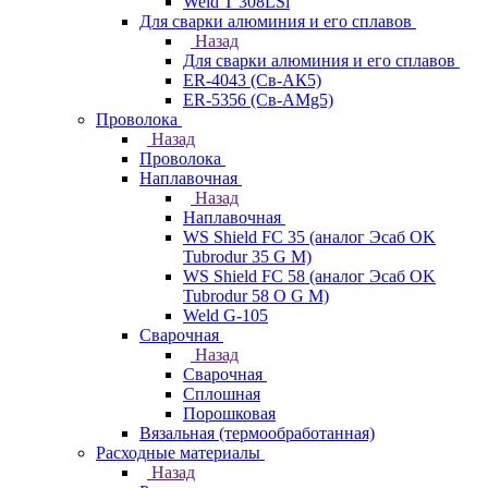
Weld T 308LSi
Для сварки алюминия и его сплавов
Назад
Для сварки алюминия и его сплавов
ER-4043 (Св-АК5)
ER-5356 (Св-АМg5)
Проволока
Назад
Проволока
Наплавочная
Назад
Наплавочная
WS Shield FC 35 (аналог Эсаб OK
Tubrodur 35 G M)
WS Shield FC 58 (аналог Эсаб OK
Tubrodur 58 O G M)
Weld G-105
Сварочная
Назад
Сварочная
Сплошная
Порошковая
Вязальная (термообработанная)
Расходные материалы
Назад