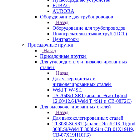
FUBAG
AURORA
Оборудование для трубопроводов
Назад
Оборудование для трубопроводов
Подогреватели стыков труб (ПСТ)
Центраторы
Присадочные прутки
Назад
Присадочные прутки
Для углеродистых и низколегированных
сталей
Назад
Для углеродистых и
низколегированных сталей
Weld T W4Si1
TS 704Si1 SRT (аналог Эсаб Tigrod
12.60/12.64/Weld T 4Si1 и СВ-08Г2С)
Для высоколегированных сталей
Назад
Для высоколегированных сталей
TI 308LSi SRT (аналог Эсаб OK Tigrod
308LSi/Weld T 308LSi и СВ-01Х19Н9,
СВ-07Х19Н10ГБ)