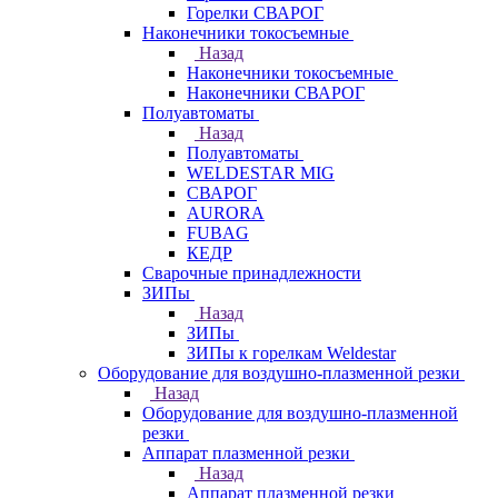
Горелки СВАРОГ
Наконечники токосъемные
Назад
Наконечники токосъемные
Наконечники СВАРОГ
Полуавтоматы
Назад
Полуавтоматы
WELDESTAR MIG
СВАРОГ
AURORA
FUBAG
КЕДР
Сварочные принадлежности
ЗИПы
Назад
ЗИПы
ЗИПы к горелкам Weldestar
Оборудование для воздушно-плазменной резки
Назад
Оборудование для воздушно-плазменной
резки
Аппарат плазменной резки
Назад
Аппарат плазменной резки