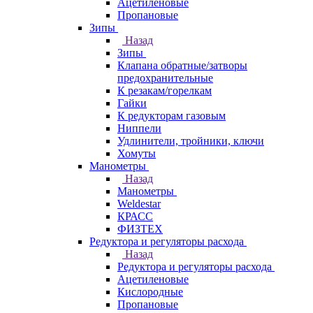
Ацетиленовые
Пропановые
Зипы
Назад
Зипы
Клапана обратные/затворы
предохранительные
К резакам/горелкам
Гайки
К редукторам газовым
Ниппели
Удлинители, тройники, ключи
Хомуты
Манометры
Назад
Манометры
Weldestar
КРАСС
ФИЗТЕХ
Редуктора и регуляторы расхода
Назад
Редуктора и регуляторы расхода
Ацетиленовые
Кислородные
Пропановые