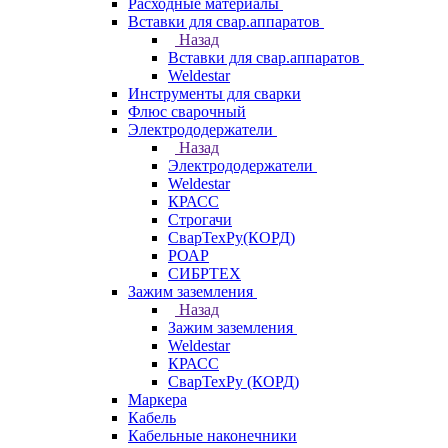
Расходные материалы
Вставки для свар.аппаратов
Назад
Вставки для свар.аппаратов
Weldestar
Инструменты для сварки
Флюс сварочный
Электрододержатели
Назад
Электрододержатели
Weldestar
КРАСС
Строгачи
СварТехРу(КОРД)
РОАР
СИБРТЕХ
Зажим заземления
Назад
Зажим заземления
Weldestar
КРАСС
СварТехРу (КОРД)
Маркера
Кабель
Кабельные наконечники