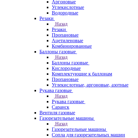
Аргоновые
Углекислотные
Водородные
Резаки
Назад
Резаки
Пропановые
Ацетиленовые
Комбинированные
Баллоны газовые
Назад
Баллоны газовые
Кислородные
Комплектующие к баллонам
Пропановые
Углекислотные, аргоновые, азотные
Рукава газовые
Назад
Рукава газовые
Саранск
Вентиля газовые
Газорезательные машины
Назад
Газорезательные машины
Сопла для газорезательных машин