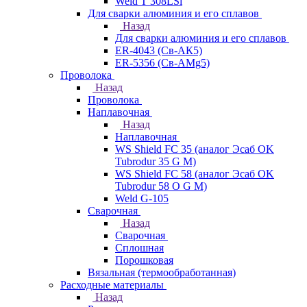
Weld T 308LSi
Для сварки алюминия и его сплавов
Назад
Для сварки алюминия и его сплавов
ER-4043 (Св-АК5)
ER-5356 (Св-АМg5)
Проволока
Назад
Проволока
Наплавочная
Назад
Наплавочная
WS Shield FC 35 (аналог Эсаб OK
Tubrodur 35 G M)
WS Shield FC 58 (аналог Эсаб OK
Tubrodur 58 O G M)
Weld G-105
Сварочная
Назад
Сварочная
Сплошная
Порошковая
Вязальная (термообработанная)
Расходные материалы
Назад