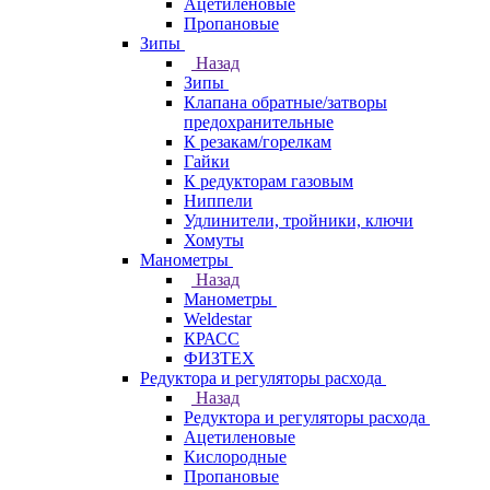
Ацетиленовые
Пропановые
Зипы
Назад
Зипы
Клапана обратные/затворы
предохранительные
К резакам/горелкам
Гайки
К редукторам газовым
Ниппели
Удлинители, тройники, ключи
Хомуты
Манометры
Назад
Манометры
Weldestar
КРАСС
ФИЗТЕХ
Редуктора и регуляторы расхода
Назад
Редуктора и регуляторы расхода
Ацетиленовые
Кислородные
Пропановые