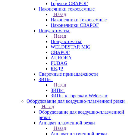
Горелки СВАРОГ
Наконечники токосъемные
Назад
Наконечники токосъемные
Наконечники СВАРОГ
Полуавтоматы
Назад
Полуавтоматы
WELDESTAR MIG
СВАРОГ
AURORA
FUBAG
КЕДР
Сварочные принадлежности
ЗИПы
Назад
ЗИПы
ЗИПы к горелкам Weldestar
Оборудование для воздушно-плазменной резки
Назад
Оборудование для воздушно-плазменной
резки
Аппарат плазменной резки
Назад
Аппарат плазменной резки