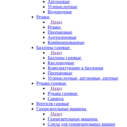
Аргоновые
Углекислотные
Водородные
Резаки
Назад
Резаки
Пропановые
Ацетиленовые
Комбинированные
Баллоны газовые
Назад
Баллоны газовые
Кислородные
Комплектующие к баллонам
Пропановые
Углекислотные, аргоновые, азотные
Рукава газовые
Назад
Рукава газовые
Саранск
Вентиля газовые
Газорезательные машины
Назад
Газорезательные машины
Сопла для газорезательных машин