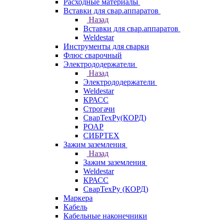
Расходные материалы
Вставки для свар.аппаратов
Назад
Вставки для свар.аппаратов
Weldestar
Инструменты для сварки
Флюс сварочный
Электрододержатели
Назад
Электрододержатели
Weldestar
КРАСС
Строгачи
СварТехРу(КОРД)
РОАР
СИБРТЕХ
Зажим заземления
Назад
Зажим заземления
Weldestar
КРАСС
СварТехРу (КОРД)
Маркера
Кабель
Кабельные наконечники