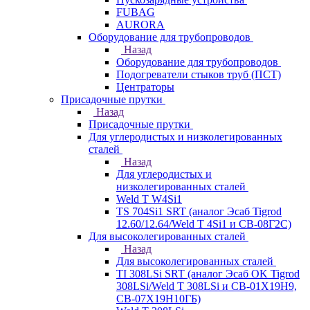
FUBAG
AURORA
Оборудование для трубопроводов
Назад
Оборудование для трубопроводов
Подогреватели стыков труб (ПСТ)
Центраторы
Присадочные прутки
Назад
Присадочные прутки
Для углеродистых и низколегированных
сталей
Назад
Для углеродистых и
низколегированных сталей
Weld T W4Si1
TS 704Si1 SRT (аналог Эсаб Tigrod
12.60/12.64/Weld T 4Si1 и СВ-08Г2С)
Для высоколегированных сталей
Назад
Для высоколегированных сталей
TI 308LSi SRT (аналог Эсаб OK Tigrod
308LSi/Weld T 308LSi и СВ-01Х19Н9,
СВ-07Х19Н10ГБ)