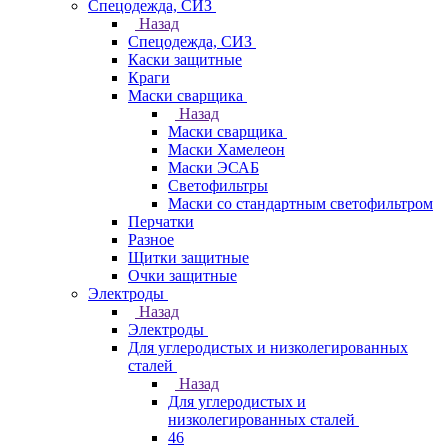
Спецодежда, СИЗ
Назад
Спецодежда, СИЗ
Каски защитные
Краги
Маски сварщика
Назад
Маски сварщика
Маски Хамелеон
Маски ЭСАБ
Светофильтры
Маски со стандартным светофильтром
Перчатки
Разное
Щитки защитные
Очки защитные
Электроды
Назад
Электроды
Для углеродистых и низколегированных
сталей
Назад
Для углеродистых и
низколегированных сталей
46