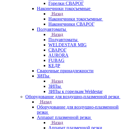
Горелки СВАРОГ
Наконечники токосъемные
Назад
Наконечники токосъемные
Наконечники СВАРОГ
Полуавтоматы
Назад
Полуавтоматы
WELDESTAR MIG
СВАРОГ
AURORA
FUBAG
КЕДР
Сварочные принадлежности
ЗИПы
Назад
ЗИПы
ЗИПы к горелкам Weldestar
Оборудование для воздушно-плазменной резки
Назад
Оборудование для воздушно-плазменной
резки
Аппарат плазменной резки
Назад
Аппарат плазменной резки