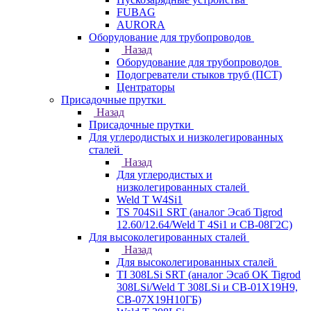
FUBAG
AURORA
Оборудование для трубопроводов
Назад
Оборудование для трубопроводов
Подогреватели стыков труб (ПСТ)
Центраторы
Присадочные прутки
Назад
Присадочные прутки
Для углеродистых и низколегированных
сталей
Назад
Для углеродистых и
низколегированных сталей
Weld T W4Si1
TS 704Si1 SRT (аналог Эсаб Tigrod
12.60/12.64/Weld T 4Si1 и СВ-08Г2С)
Для высоколегированных сталей
Назад
Для высоколегированных сталей
TI 308LSi SRT (аналог Эсаб OK Tigrod
308LSi/Weld T 308LSi и СВ-01Х19Н9,
СВ-07Х19Н10ГБ)