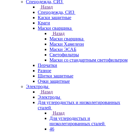
Спецодежда, СИЗ
Назад
Спецодежда, СИЗ
Каски защитные
Краги
Маски сварщика
Назад
Маски сварщика
Маски Хамелеон
Маски ЭСАБ
Светофильтры
Маски со стандартным светофильтром
Перчатки
Разное
Щитки защитные
Очки защитные
Электроды
Назад
Электроды
Для углеродистых и низколегированных
сталей
Назад
Для углеродистых и
низколегированных сталей
46