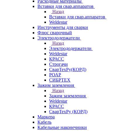
Расходные материалы
Вставки для свар.аппаратов
Назад
Вставки для свар.аппаратов
Weldestar
Инструменты для сварки
Флюс сварочный
Электрододержатели
Назад
Электрододержатели
Weldestar
КРАСС
Строгачи
СварТехРу(КОРД)
РОАР
СИБРТЕХ
Зажим заземления
Назад
Зажим заземления
Weldestar
КРАСС
СварТехРу (КОРД)
Маркера
Кабель
Кабельные наконечники