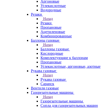
Аргоновые
Углекислотные
Водородные
Резаки
Назад
Резаки
Пропановые
Ацетиленовые
Комбинированные
Баллоны газовые
Назад
Баллоны газовые
Кислородные
Комплектующие к баллонам
Пропановые
Углекислотные, аргоновые, азотные
Рукава газовые
Назад
Рукава газовые
Саранск
Вентиля газовые
Газорезательные машины
Назад
Газорезательные машины
Сопла для газорезательных машин