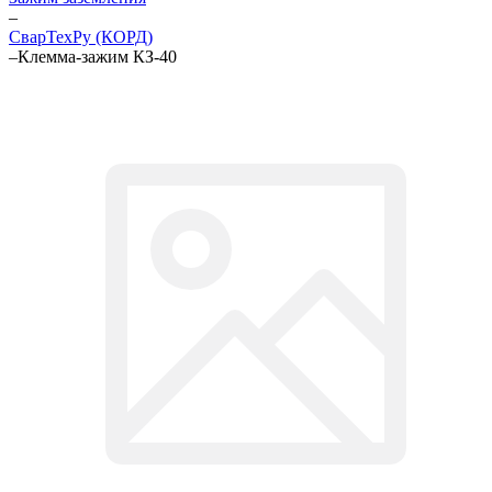
–
СварТехРу (КОРД)
–
Клемма-зажим КЗ-40