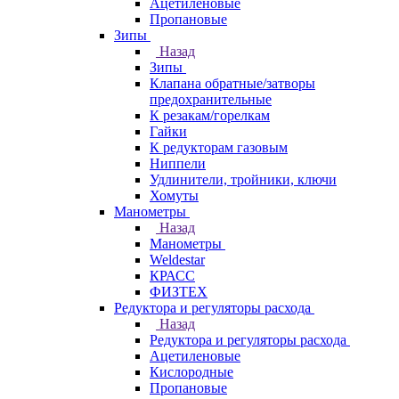
Ацетиленовые
Пропановые
Зипы
Назад
Зипы
Клапана обратные/затворы
предохранительные
К резакам/горелкам
Гайки
К редукторам газовым
Ниппели
Удлинители, тройники, ключи
Хомуты
Манометры
Назад
Манометры
Weldestar
КРАСС
ФИЗТЕХ
Редуктора и регуляторы расхода
Назад
Редуктора и регуляторы расхода
Ацетиленовые
Кислородные
Пропановые