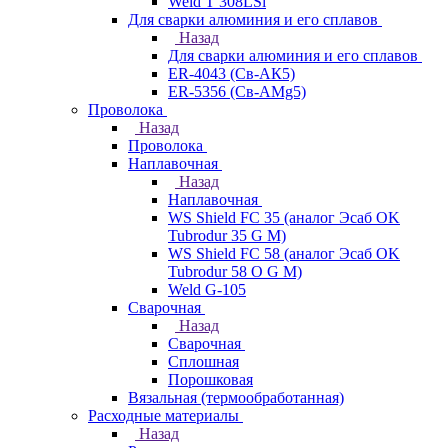
Weld T 308LSi
Для сварки алюминия и его сплавов
Назад
Для сварки алюминия и его сплавов
ER-4043 (Св-АК5)
ER-5356 (Св-АМg5)
Проволока
Назад
Проволока
Наплавочная
Назад
Наплавочная
WS Shield FC 35 (аналог Эсаб OK
Tubrodur 35 G M)
WS Shield FC 58 (аналог Эсаб OK
Tubrodur 58 O G M)
Weld G-105
Сварочная
Назад
Сварочная
Сплошная
Порошковая
Вязальная (термообработанная)
Расходные материалы
Назад