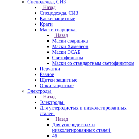
Спецодежда, СИЗ
Назад
Спецодежда, СИЗ
Каски защитные
Краги
Маски сварщика
Назад
Маски сварщика
Маски Хамелеон
Маски ЭСАБ
Светофильтры
Маски со стандартным светофильтром
Перчатки
Разное
Щитки защитные
Очки защитные
Электроды
Назад
Электроды
Для углеродистых и низколегированных
сталей
Назад
Для углеродистых и
низколегированных сталей
46