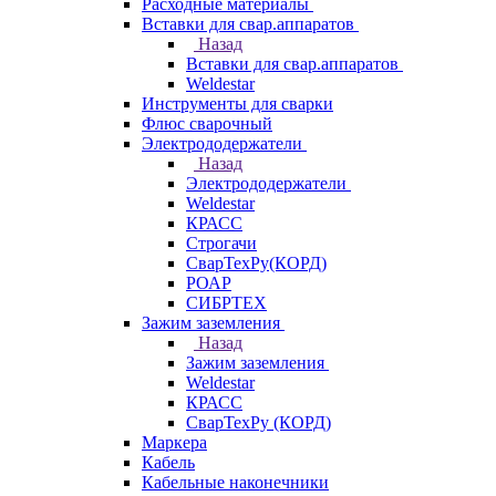
Расходные материалы
Вставки для свар.аппаратов
Назад
Вставки для свар.аппаратов
Weldestar
Инструменты для сварки
Флюс сварочный
Электрододержатели
Назад
Электрододержатели
Weldestar
КРАСС
Строгачи
СварТехРу(КОРД)
РОАР
СИБРТЕХ
Зажим заземления
Назад
Зажим заземления
Weldestar
КРАСС
СварТехРу (КОРД)
Маркера
Кабель
Кабельные наконечники