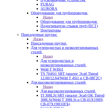
FUBAG
AURORA
Оборудование для трубопроводов
Назад
Оборудование для трубопроводов
Подогреватели стыков труб (ПСТ)
Центраторы
Присадочные прутки
Назад
Присадочные прутки
Для углеродистых и низколегированных
сталей
Назад
Для углеродистых и
низколегированных сталей
Weld T W4Si1
TS 704Si1 SRT (аналог Эсаб Tigrod
12.60/12.64/Weld T 4Si1 и СВ-08Г2С)
Для высоколегированных сталей
Назад
Для высоколегированных сталей
TI 308LSi SRT (аналог Эсаб OK Tigrod
308LSi/Weld T 308LSi и СВ-01Х19Н9,
СВ-07Х19Н10ГБ)