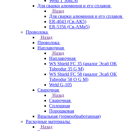
Weld T 308LSi
Для сварки алюминия и его сплавов
Назад
Для сварки алюминия и его сплавов
ER-4043 (Св-АК5)
ER-5356 (Св-АМg5)
Проволока
Назад
Проволока
Наплавочная
Назад
Наплавочная
WS Shield FC 35 (аналог Эсаб OK
Tubrodur 35 G M)
WS Shield FC 58 (аналог Эсаб OK
Tubrodur 58 O G M)
Weld G-105
Сварочная
Назад
Сварочная
Сплошная
Порошковая
Вязальная (термообработанная)
Расходные материалы
Назад