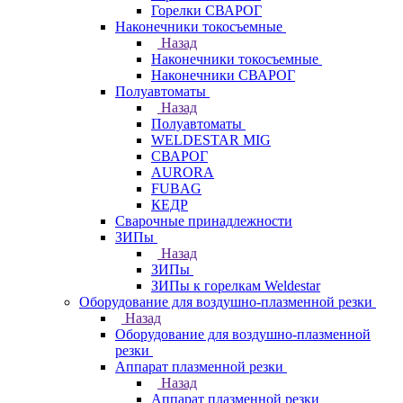
Горелки СВАРОГ
Наконечники токосъемные
Назад
Наконечники токосъемные
Наконечники СВАРОГ
Полуавтоматы
Назад
Полуавтоматы
WELDESTAR MIG
СВАРОГ
AURORA
FUBAG
КЕДР
Сварочные принадлежности
ЗИПы
Назад
ЗИПы
ЗИПы к горелкам Weldestar
Оборудование для воздушно-плазменной резки
Назад
Оборудование для воздушно-плазменной
резки
Аппарат плазменной резки
Назад
Аппарат плазменной резки