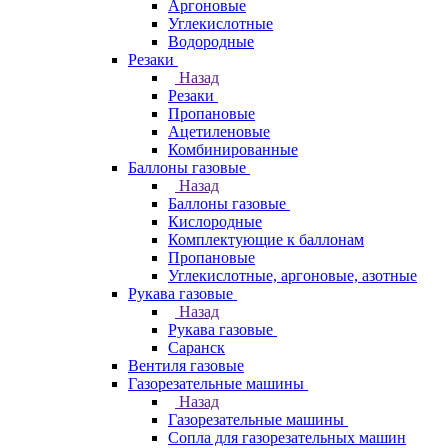
Аргоновые
Углекислотные
Водородные
Резаки
Назад
Резаки
Пропановые
Ацетиленовые
Комбинированные
Баллоны газовые
Назад
Баллоны газовые
Кислородные
Комплектующие к баллонам
Пропановые
Углекислотные, аргоновые, азотные
Рукава газовые
Назад
Рукава газовые
Саранск
Вентиля газовые
Газорезательные машины
Назад
Газорезательные машины
Сопла для газорезательных машин