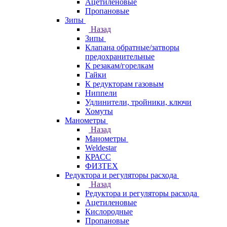
Ацетиленовые
Пропановые
Зипы
Назад
Зипы
Клапана обратные/затворы
предохранительные
К резакам/горелкам
Гайки
К редукторам газовым
Ниппели
Удлинители, тройники, ключи
Хомуты
Манометры
Назад
Манометры
Weldestar
КРАСС
ФИЗТЕХ
Редуктора и регуляторы расхода
Назад
Редуктора и регуляторы расхода
Ацетиленовые
Кислородные
Пропановые