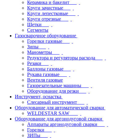
Керамика и бакелит
Круги зачистные
Круги лепестковые
Круги отрезные
Щетки
Сегменты
Газосварочное оборудование
Горелки газовые
Зипы
Манометры
Редуктора и регуляторы расхода
Резаки
Баллоны газовые
Рукава газовые
Вентиля газовые
Газорезательные машины
Оборудование для резки
Инструмент, оснастка
Слесарный инструмент
Оборудование для автоматической сварки
WELDESTAR SAW
Оборудование для аргонодуговой сварки
Аппараты аргонодуговой сварки
Горелки
ЗИПы