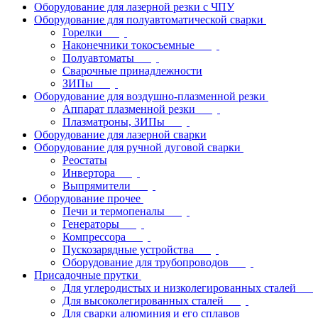
Оборудование для лазерной резки с ЧПУ
Оборудование для полуавтоматической сварки
Горелки
Наконечники токосъемные
Полуавтоматы
Сварочные принадлежности
ЗИПы
Оборудование для воздушно-плазменной резки
Аппарат плазменной резки
Плазматроны, ЗИПы
Оборудование для лазерной сварки
Оборудование для ручной дуговой сварки
Реостаты
Инвертора
Выпрямители
Оборудование прочее
Печи и термопеналы
Генераторы
Компрессора
Пускозарядные устройства
Оборудование для трубопроводов
Присадочные прутки
Для углеродистых и низколегированных сталей
Для высоколегированных сталей
Для сварки алюминия и его сплавов