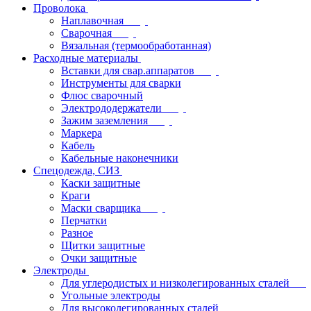
Проволока
Наплавочная
Сварочная
Вязальная (термообработанная)
Расходные материалы
Вставки для свар.аппаратов
Инструменты для сварки
Флюс сварочный
Электрододержатели
Зажим заземления
Маркера
Кабель
Кабельные наконечники
Спецодежда, СИЗ
Каски защитные
Краги
Маски сварщика
Перчатки
Разное
Щитки защитные
Очки защитные
Электроды
Для углеродистых и низколегированных сталей
Угольные электроды
Для высоколегированных сталей