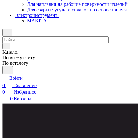
Для наплавки на рабочие поверхности изделий
Для сварки чугуна и сплавов на основе никеля
Электроинструмент
МAKITA
Каталог
По всему сайту
По каталогу
Войти
0
Сравнение
0
Избранное
0
Корзина