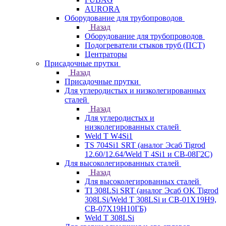
AURORA
Оборудование для трубопроводов
Назад
Оборудование для трубопроводов
Подогреватели стыков труб (ПСТ)
Центраторы
Присадочные прутки
Назад
Присадочные прутки
Для углеродистых и низколегированных
сталей
Назад
Для углеродистых и
низколегированных сталей
Weld T W4Si1
TS 704Si1 SRT (аналог Эсаб Tigrod
12.60/12.64/Weld T 4Si1 и СВ-08Г2С)
Для высоколегированных сталей
Назад
Для высоколегированных сталей
TI 308LSi SRT (аналог Эсаб OK Tigrod
308LSi/Weld T 308LSi и СВ-01Х19Н9,
СВ-07Х19Н10ГБ)
Weld T 308LSi