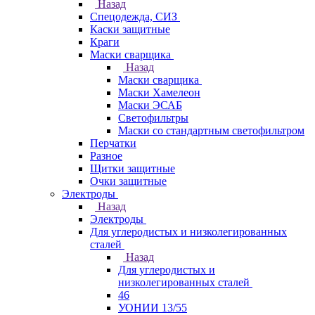
Назад
Спецодежда, СИЗ
Каски защитные
Краги
Маски сварщика
Назад
Маски сварщика
Маски Хамелеон
Маски ЭСАБ
Светофильтры
Маски со стандартным светофильтром
Перчатки
Разное
Щитки защитные
Очки защитные
Электроды
Назад
Электроды
Для углеродистых и низколегированных
сталей
Назад
Для углеродистых и
низколегированных сталей
46
УОНИИ 13/55