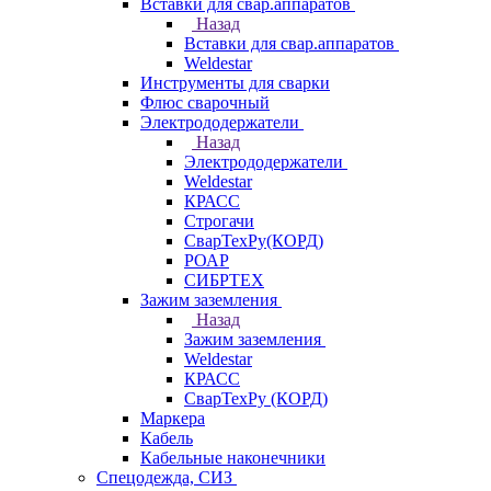
Вставки для свар.аппаратов
Назад
Вставки для свар.аппаратов
Weldestar
Инструменты для сварки
Флюс сварочный
Электрододержатели
Назад
Электрододержатели
Weldestar
КРАСС
Строгачи
СварТехРу(КОРД)
РОАР
СИБРТЕХ
Зажим заземления
Назад
Зажим заземления
Weldestar
КРАСС
СварТехРу (КОРД)
Маркера
Кабель
Кабельные наконечники
Спецодежда, СИЗ