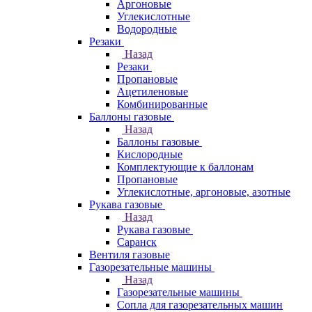
Аргоновые
Углекислотные
Водородные
Резаки
Назад
Резаки
Пропановые
Ацетиленовые
Комбинированные
Баллоны газовые
Назад
Баллоны газовые
Кислородные
Комплектующие к баллонам
Пропановые
Углекислотные, аргоновые, азотные
Рукава газовые
Назад
Рукава газовые
Саранск
Вентиля газовые
Газорезательные машины
Назад
Газорезательные машины
Сопла для газорезательных машин