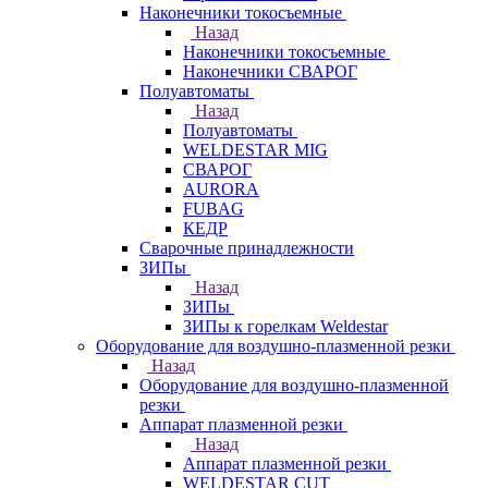
Наконечники токосъемные
Назад
Наконечники токосъемные
Наконечники СВАРОГ
Полуавтоматы
Назад
Полуавтоматы
WELDESTAR MIG
СВАРОГ
AURORA
FUBAG
КЕДР
Сварочные принадлежности
ЗИПы
Назад
ЗИПы
ЗИПы к горелкам Weldestar
Оборудование для воздушно-плазменной резки
Назад
Оборудование для воздушно-плазменной
резки
Аппарат плазменной резки
Назад
Аппарат плазменной резки
WELDESTAR CUT