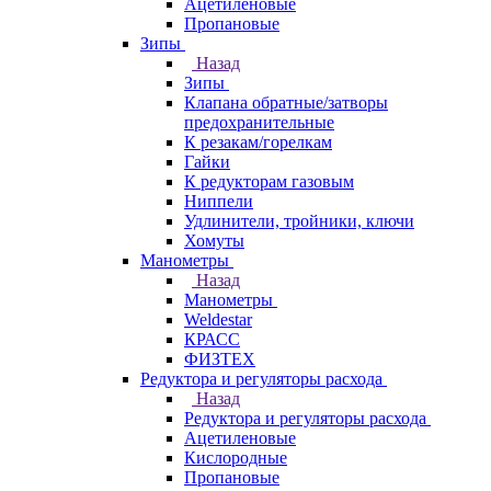
Ацетиленовые
Пропановые
Зипы
Назад
Зипы
Клапана обратные/затворы
предохранительные
К резакам/горелкам
Гайки
К редукторам газовым
Ниппели
Удлинители, тройники, ключи
Хомуты
Манометры
Назад
Манометры
Weldestar
КРАСС
ФИЗТЕХ
Редуктора и регуляторы расхода
Назад
Редуктора и регуляторы расхода
Ацетиленовые
Кислородные
Пропановые