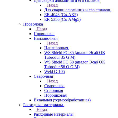
Для сварки алюминия и его сплавов
Назад
Для сварки алюминия и его сплавов
ER-4043 (Св-АК5)
ER-5356 (Св-АМg5)
Проволока
Назад
Проволока
Наплавочная
Назад
Наплавочная
WS Shield FC 35 (аналог Эсаб OK
Tubrodur 35 G M)
WS Shield FC 58 (аналог Эсаб OK
Tubrodur 58 O G M)
Weld G-105
Сварочная
Назад
Сварочная
Сплошная
Порошковая
Вязальная (термообработанная)
Расходные материалы
Назад
Расходные материалы