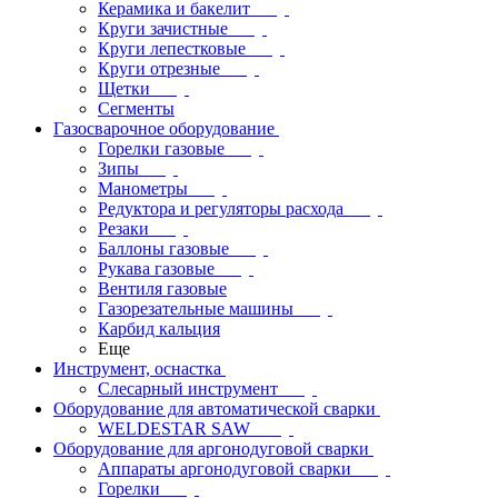
Керамика и бакелит
Круги зачистные
Круги лепестковые
Круги отрезные
Щетки
Сегменты
Газосварочное оборудование
Горелки газовые
Зипы
Манометры
Редуктора и регуляторы расхода
Резаки
Баллоны газовые
Рукава газовые
Вентиля газовые
Газорезательные машины
Карбид кальция
Еще
Инструмент, оснастка
Слесарный инструмент
Оборудование для автоматической сварки
WELDESTAR SAW
Оборудование для аргонодуговой сварки
Аппараты аргонодуговой сварки
Горелки