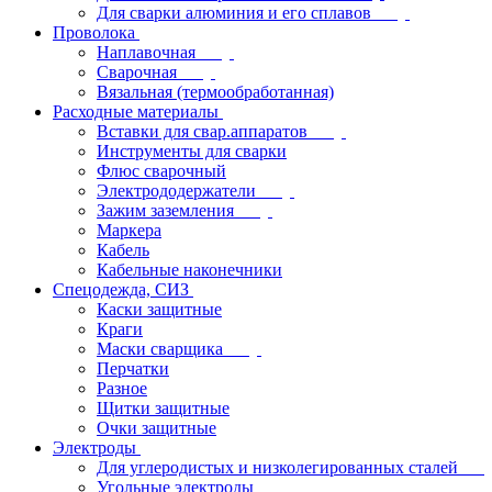
Для сварки алюминия и его сплавов
Проволока
Наплавочная
Сварочная
Вязальная (термообработанная)
Расходные материалы
Вставки для свар.аппаратов
Инструменты для сварки
Флюс сварочный
Электрододержатели
Зажим заземления
Маркера
Кабель
Кабельные наконечники
Спецодежда, СИЗ
Каски защитные
Краги
Маски сварщика
Перчатки
Разное
Щитки защитные
Очки защитные
Электроды
Для углеродистых и низколегированных сталей
Угольные электроды