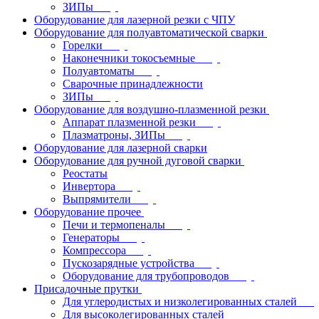
ЗИПы
Оборудование для лазерной резки с ЧПУ
Оборудование для полуавтоматической сварки
Горелки
Наконечники токосъемные
Полуавтоматы
Сварочные принадлежности
ЗИПы
Оборудование для воздушно-плазменной резки
Аппарат плазменной резки
Плазматроны, ЗИПы
Оборудование для лазерной сварки
Оборудование для ручной дуговой сварки
Реостаты
Инвертора
Выпрямители
Оборудование прочее
Печи и термопеналы
Генераторы
Компрессора
Пускозарядные устройства
Оборудование для трубопроводов
Присадочные прутки
Для углеродистых и низколегированных сталей
Для высоколегированных сталей