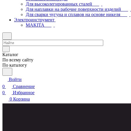
Для высоколегированных сталей
Для наплавки на рабочие поверхности изделий
Для сварки чугуна и сплавов на основе никеля
Электроинструмент
МAKITA
Каталог
По всему сайту
По каталогу
Войти
0
Сравнение
0
Избранное
0
Корзина