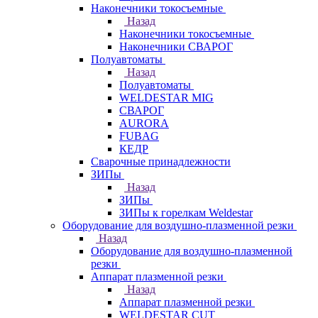
Наконечники токосъемные
Назад
Наконечники токосъемные
Наконечники СВАРОГ
Полуавтоматы
Назад
Полуавтоматы
WELDESTAR MIG
СВАРОГ
AURORA
FUBAG
КЕДР
Сварочные принадлежности
ЗИПы
Назад
ЗИПы
ЗИПы к горелкам Weldestar
Оборудование для воздушно-плазменной резки
Назад
Оборудование для воздушно-плазменной
резки
Аппарат плазменной резки
Назад
Аппарат плазменной резки
WELDESTAR CUT