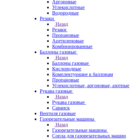
Аргоновые
Углекислотные
Водородные
Резаки
Назад
Резаки
Пропановые
Ацетиленовые
Комбинированные
Баллоны газовые
Назад
Баллоны газовые
Кислородные
Комплектующие к баллонам
Пропановые
Углекислотные, аргоновые, азотные
Рукава газовые
Назад
Рукава газовые
Саранск
Вентиля газовые
Газорезательные машины
Назад
Газорезательные машины
Сопла для газорезательных машин