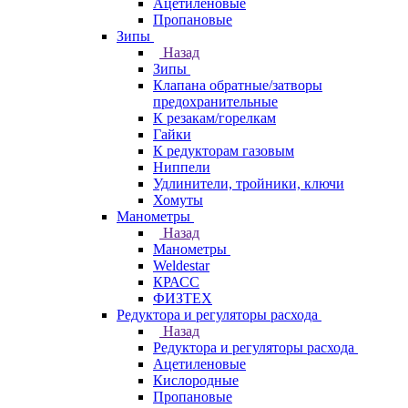
Ацетиленовые
Пропановые
Зипы
Назад
Зипы
Клапана обратные/затворы
предохранительные
К резакам/горелкам
Гайки
К редукторам газовым
Ниппели
Удлинители, тройники, ключи
Хомуты
Манометры
Назад
Манометры
Weldestar
КРАСС
ФИЗТЕХ
Редуктора и регуляторы расхода
Назад
Редуктора и регуляторы расхода
Ацетиленовые
Кислородные
Пропановые