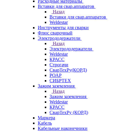
Расходные материалы
Вставки для свар.аппаратов
Назад
Вставки для свар.аппаратов
Weldestar
Инструменты для сварки
Флюс сварочный
Электрододержатели
Назад
Электрододержатели
Weldestar
КРАСС
Строгачи
СварТехРу(КОРД)
РОАР
СИБРТЕХ
Зажим заземления
Назад
Зажим заземления
Weldestar
КРАСС
СварТехРу (КОРД)
Маркера
Кабель
Кабельные наконечники