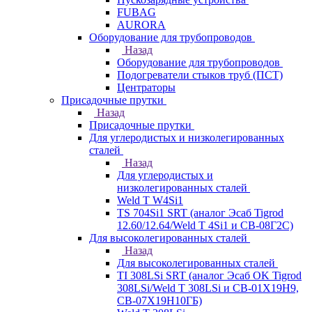
FUBAG
AURORA
Оборудование для трубопроводов
Назад
Оборудование для трубопроводов
Подогреватели стыков труб (ПСТ)
Центраторы
Присадочные прутки
Назад
Присадочные прутки
Для углеродистых и низколегированных
сталей
Назад
Для углеродистых и
низколегированных сталей
Weld T W4Si1
TS 704Si1 SRT (аналог Эсаб Tigrod
12.60/12.64/Weld T 4Si1 и СВ-08Г2С)
Для высоколегированных сталей
Назад
Для высоколегированных сталей
TI 308LSi SRT (аналог Эсаб OK Tigrod
308LSi/Weld T 308LSi и СВ-01Х19Н9,
СВ-07Х19Н10ГБ)