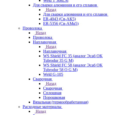
Weld T 308LSi
Для сварки алюминия и его сплавов
Назад
Для сварки алюминия и его сплавов
ER-4043 (Св-АК5)
ER-5356 (Св-АМg5)
Проволока
Назад
Проволока
Наплавочная
Назад
Наплавочная
WS Shield FC 35 (аналог Эсаб OK
Tubrodur 35 G M)
WS Shield FC 58 (аналог Эсаб OK
Tubrodur 58 O G M)
Weld G-105
Сварочная
Назад
Сварочная
Сплошная
Порошковая
Вязальная (термообработанная)
Расходные материалы
Назад