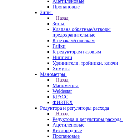
Ацетиленовые
Пропановые
Зипы
Назад
Зипы
Клапана обратные/затворы
предохранительные
К резакам/горелкам
Гайки
К редукторам газовым
Ниппели
Удлинители, тройники, ключи
Хомуты
Манометры
Назад
Манометры
Weldestar
КРАСС
ФИЗТЕХ
Редуктора и регуляторы расхода
Назад
Редуктора и регуляторы расхода
Ацетиленовые
Кислородные
Пропановые