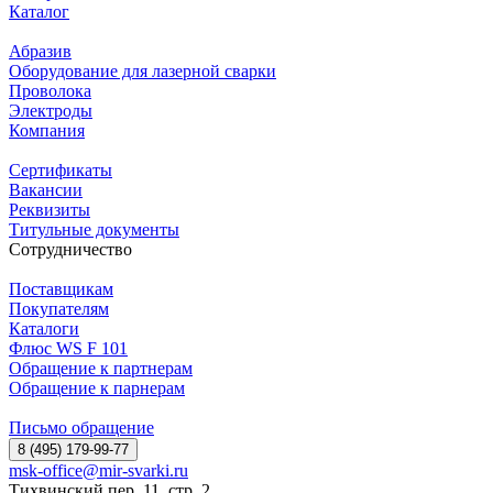
Каталог
Абразив
Оборудование для лазерной сварки
Проволока
Электроды
Компания
Сертификаты
Вакансии
Реквизиты
Титульные документы
Сотрудничество
Поставщикам
Покупателям
Каталоги
Флюс WS F 101
Обращение к партнерам
Обращение к парнерам
Письмо обращение
8 (495) 179-99-77
msk-office@mir-svarki.ru
Тихвинский пер, 11, стр. 2