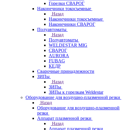
Горелки СВАРОГ
Наконечники токосъемные
Назад
Наконечники токосъемные
Наконечники СВАРОГ
Полуавтоматы
Назад
Полуавтоматы
WELDESTAR MIG
СВАРОГ
AURORA
FUBAG
КЕДР
Сварочные принадлежности
ЗИПы
Назад
ЗИПы
ЗИПы к горелкам Weldestar
Оборудование для воздушно-плазменной резки
Назад
Оборудование для воздушно-плазменной
резки
Аппарат плазменной резки
Назад
Аппарат плазменной резки