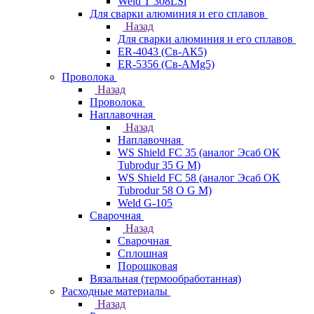
Weld T 308LSi
Для сварки алюминия и его сплавов
Назад
Для сварки алюминия и его сплавов
ER-4043 (Св-АК5)
ER-5356 (Св-АМg5)
Проволока
Назад
Проволока
Наплавочная
Назад
Наплавочная
WS Shield FC 35 (аналог Эсаб OK
Tubrodur 35 G M)
WS Shield FC 58 (аналог Эсаб OK
Tubrodur 58 O G M)
Weld G-105
Сварочная
Назад
Сварочная
Сплошная
Порошковая
Вязальная (термообработанная)
Расходные материалы
Назад