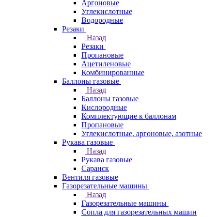
Аргоновые
Углекислотные
Водородные
Резаки
Назад
Резаки
Пропановые
Ацетиленовые
Комбинированные
Баллоны газовые
Назад
Баллоны газовые
Кислородные
Комплектующие к баллонам
Пропановые
Углекислотные, аргоновые, азотные
Рукава газовые
Назад
Рукава газовые
Саранск
Вентиля газовые
Газорезательные машины
Назад
Газорезательные машины
Сопла для газорезательных машин