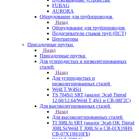
FUBAG
AURORA
Оборудование для трубопроводов
Назад
Оборудование для трубопроводов
Подогреватели стыков труб (ПСТ)
Центраторы
Присадочные прутки
Назад
Присадочные прутки
Для углеродистых и низколегированных
сталей
Назад
Для углеродистых и
низколегированных сталей
Weld T W4Si1
TS 704Si1 SRT (аналог Эсаб Tigrod
12.60/12.64/Weld T 4Si1 и СВ-08Г2С)
Для высоколегированных сталей
Назад
Для высоколегированных сталей
TI 308LSi SRT (аналог Эсаб OK Tigrod
308LSi/Weld T 308LSi и СВ-01Х19Н9,
СВ-07Х19Н10ГБ)