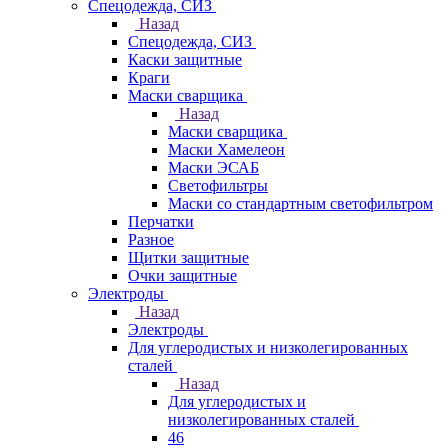
Спецодежда, СИЗ
Назад
Спецодежда, СИЗ
Каски защитные
Краги
Маски сварщика
Назад
Маски сварщика
Маски Хамелеон
Маски ЭСАБ
Светофильтры
Маски со стандартным светофильтром
Перчатки
Разное
Щитки защитные
Очки защитные
Электроды
Назад
Электроды
Для углеродистых и низколегированных
сталей
Назад
Для углеродистых и
низколегированных сталей
46