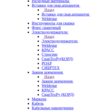
Расходные материалы
Вставки для свар.аппаратов
Назад
Вставки для свар.аппаратов
Weldestar
Инструменты для сварки
Флюс сварочный
Электрододержатели
Назад
Электрододержатели
Weldestar
КРАСС
Строгачи
СварТехРу(КОРД)
РОАР
СИБРТЕХ
Зажим заземления
Назад
Зажим заземления
Weldestar
КРАСС
СварТехРу (КОРД)
Маркера
Кабель
Кабельные наконечники