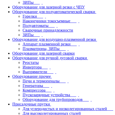
ЗИПы
Оборудование для лазерной резки с ЧПУ
Оборудование для полуавтоматической сварки
Горелки
Наконечники токосъемные
Полуавтоматы
Сварочные принадлежности
ЗИПы
Оборудование для воздушно-плазменной резки
Аппарат плазменной резки
Плазматроны, ЗИПы
Оборудование для лазерной сварки
Оборудование для ручной дуговой сварки
Реостаты
Инвертора
Выпрямители
Оборудование прочее
Печи и термопеналы
Генераторы
Компрессора
Пускозарядные устройства
Оборудование для трубопроводов
Присадочные прутки
Для углеродистых и низколегированных сталей
Для высоколегированных сталей