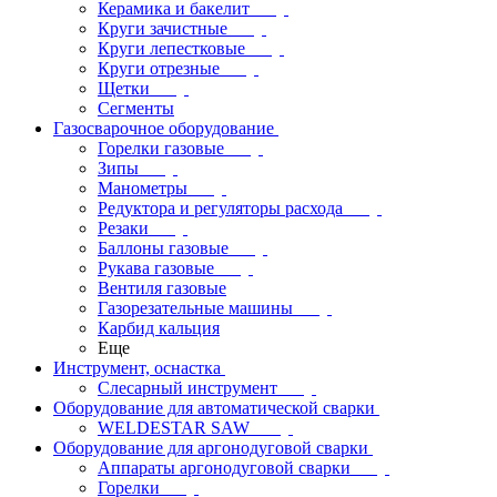
Керамика и бакелит
Круги зачистные
Круги лепестковые
Круги отрезные
Щетки
Сегменты
Газосварочное оборудование
Горелки газовые
Зипы
Манометры
Редуктора и регуляторы расхода
Резаки
Баллоны газовые
Рукава газовые
Вентиля газовые
Газорезательные машины
Карбид кальция
Еще
Инструмент, оснастка
Слесарный инструмент
Оборудование для автоматической сварки
WELDESTAR SAW
Оборудование для аргонодуговой сварки
Аппараты аргонодуговой сварки
Горелки