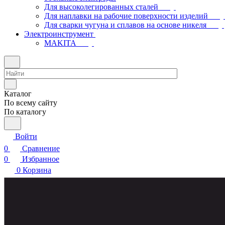
Для высоколегированных сталей
Для наплавки на рабочие поверхности изделий
Для сварки чугуна и сплавов на основе никеля
Электроинструмент
МAKITA
Каталог
По всему сайту
По каталогу
Войти
0
Сравнение
0
Избранное
0
Корзина