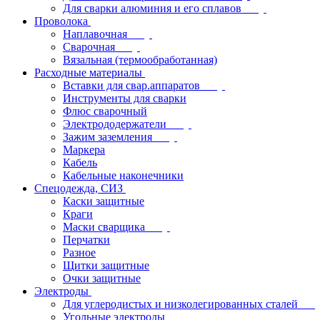
Для сварки алюминия и его сплавов
Проволока
Наплавочная
Сварочная
Вязальная (термообработанная)
Расходные материалы
Вставки для свар.аппаратов
Инструменты для сварки
Флюс сварочный
Электрододержатели
Зажим заземления
Маркера
Кабель
Кабельные наконечники
Спецодежда, СИЗ
Каски защитные
Краги
Маски сварщика
Перчатки
Разное
Щитки защитные
Очки защитные
Электроды
Для углеродистых и низколегированных сталей
Угольные электроды