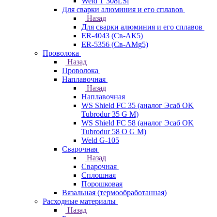
Weld T 308LSi
Для сварки алюминия и его сплавов
Назад
Для сварки алюминия и его сплавов
ER-4043 (Св-АК5)
ER-5356 (Св-АМg5)
Проволока
Назад
Проволока
Наплавочная
Назад
Наплавочная
WS Shield FC 35 (аналог Эсаб OK
Tubrodur 35 G M)
WS Shield FC 58 (аналог Эсаб OK
Tubrodur 58 O G M)
Weld G-105
Сварочная
Назад
Сварочная
Сплошная
Порошковая
Вязальная (термообработанная)
Расходные материалы
Назад