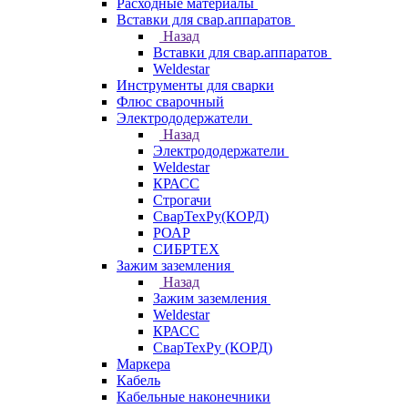
Расходные материалы
Вставки для свар.аппаратов
Назад
Вставки для свар.аппаратов
Weldestar
Инструменты для сварки
Флюс сварочный
Электрододержатели
Назад
Электрододержатели
Weldestar
КРАСС
Строгачи
СварТехРу(КОРД)
РОАР
СИБРТЕХ
Зажим заземления
Назад
Зажим заземления
Weldestar
КРАСС
СварТехРу (КОРД)
Маркера
Кабель
Кабельные наконечники