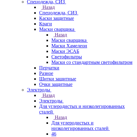
Спецодежда, СИЗ
Назад
Спецодежда, СИЗ
Каски защитные
Краги
Маски сварщика
Назад
Маски сварщика
Маски Хамелеон
Маски ЭСАБ
Светофильтры
Маски со стандартным светофильтром
Перчатки
Разное
Щитки защитные
Очки защитные
Электроды
Назад
Электроды
Для углеродистых и низколегированных
сталей
Назад
Для углеродистых и
низколегированных сталей
46