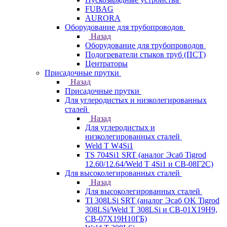
FUBAG
AURORA
Оборудование для трубопроводов
Назад
Оборудование для трубопроводов
Подогреватели стыков труб (ПСТ)
Центраторы
Присадочные прутки
Назад
Присадочные прутки
Для углеродистых и низколегированных
сталей
Назад
Для углеродистых и
низколегированных сталей
Weld T W4Si1
TS 704Si1 SRT (аналог Эсаб Tigrod
12.60/12.64/Weld T 4Si1 и СВ-08Г2С)
Для высоколегированных сталей
Назад
Для высоколегированных сталей
TI 308LSi SRT (аналог Эсаб OK Tigrod
308LSi/Weld T 308LSi и СВ-01Х19Н9,
СВ-07Х19Н10ГБ)