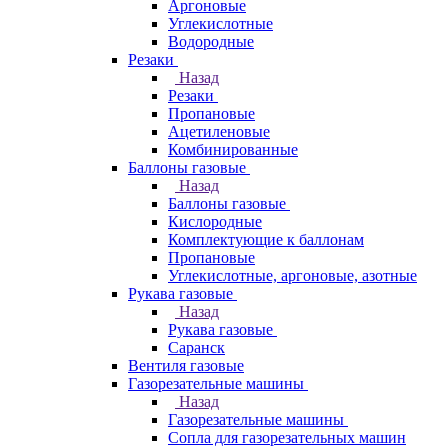
Аргоновые
Углекислотные
Водородные
Резаки
Назад
Резаки
Пропановые
Ацетиленовые
Комбинированные
Баллоны газовые
Назад
Баллоны газовые
Кислородные
Комплектующие к баллонам
Пропановые
Углекислотные, аргоновые, азотные
Рукава газовые
Назад
Рукава газовые
Саранск
Вентиля газовые
Газорезательные машины
Назад
Газорезательные машины
Сопла для газорезательных машин