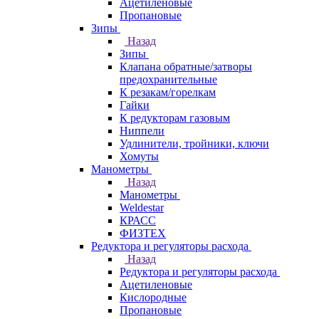
Ацетиленовые
Пропановые
Зипы
Назад
Зипы
Клапана обратные/затворы
предохранительные
К резакам/горелкам
Гайки
К редукторам газовым
Ниппели
Удлинители, тройники, ключи
Хомуты
Манометры
Назад
Манометры
Weldestar
КРАСС
ФИЗТЕХ
Редуктора и регуляторы расхода
Назад
Редуктора и регуляторы расхода
Ацетиленовые
Кислородные
Пропановые