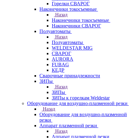
Горелки СВАРОГ
Наконечники токосъемные
Назад
Наконечники токосъемные
Наконечники СВАРОГ
Полуавтоматы
Назад
Полуавтоматы
WELDESTAR MIG
СВАРОГ
AURORA
FUBAG
КЕДР
Сварочные принадлежности
ЗИПы
Назад
ЗИПы
ЗИПы к горелкам Weldestar
Оборудование для воздушно-плазменной резки
Назад
Оборудование для воздушно-плазменной
резки
Аппарат плазменной резки
Назад
Аппарат плазменной резки