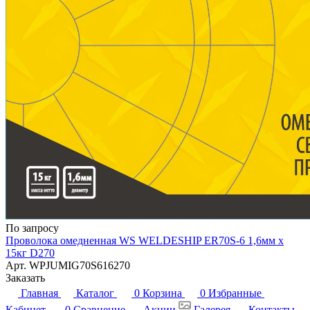
По запросу
Проволока омедненная WS WELDESHIP ER70S-6 1,6мм х
15кг D270
Арт.
WPJUMIG70S616270
Заказать
Главная
Каталог
0
Корзина
0
Избранные
Кабинет
0
Сравнение
Акции
Галерея
Контакты