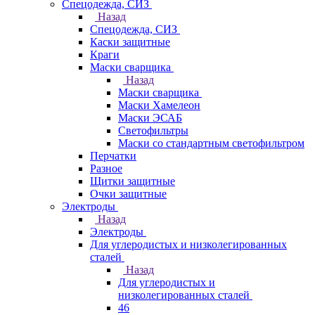
Спецодежда, СИЗ
Назад
Спецодежда, СИЗ
Каски защитные
Краги
Маски сварщика
Назад
Маски сварщика
Маски Хамелеон
Маски ЭСАБ
Светофильтры
Маски со стандартным светофильтром
Перчатки
Разное
Щитки защитные
Очки защитные
Электроды
Назад
Электроды
Для углеродистых и низколегированных
сталей
Назад
Для углеродистых и
низколегированных сталей
46