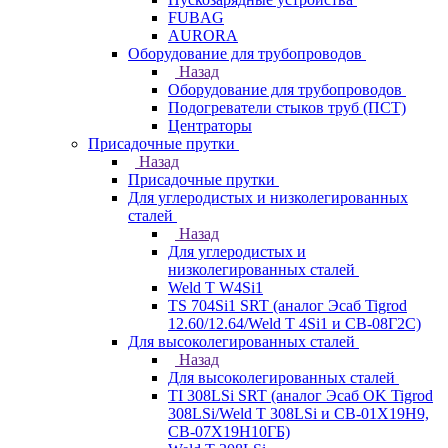
FUBAG
AURORA
Оборудование для трубопроводов
Назад
Оборудование для трубопроводов
Подогреватели стыков труб (ПСТ)
Центраторы
Присадочные прутки
Назад
Присадочные прутки
Для углеродистых и низколегированных
сталей
Назад
Для углеродистых и
низколегированных сталей
Weld T W4Si1
TS 704Si1 SRT (аналог Эсаб Tigrod
12.60/12.64/Weld T 4Si1 и СВ-08Г2С)
Для высоколегированных сталей
Назад
Для высоколегированных сталей
TI 308LSi SRT (аналог Эсаб OK Tigrod
308LSi/Weld T 308LSi и СВ-01Х19Н9,
СВ-07Х19Н10ГБ)