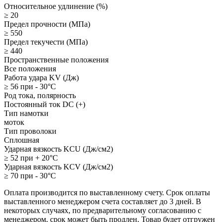
Относительное удлинение (%)
≥ 20
Предел прочности (МПа)
≥ 550
Предел текучести (МПа)
≥ 440
Пространственные положения
Все положения
Работа удара KV (Дж)
≥ 56 при - 30°C
Род тока, полярность
Постоянный ток DC (+)
Тип намотки
моток
Тип проволоки
Сплошная
Ударная вязкость KCU (Дж/см2)
≥ 52 при + 20°C
Ударная вязкость KCV (Дж/см2)
≥ 70 при - 30°C
Оплата производится по выставленному счету. Срок оплаты
выставленного менеджером счета составляет до 3 дней. В
некоторых случаях, по предварительному согласованию с
менеджером, срок может быть продлен. Товар будет отгружен