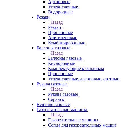
Аргоновые
Углекислотные
Водородные
Резаки
Назад
Резаки
Пропановые
Ацетиленовые
Комбинированные
Баллоны газовые
Назад
Баллоны газовые
Кислородные
Комплектующие к баллонам
Пропановые
Углекислотные, аргоновые, азотные
Рукава газовые
Назад
Рукава газовые
Саранск
Вентиля газовые
Газорезательные машины
Назад
Газорезательные машины
Сопла для газорезательных машин