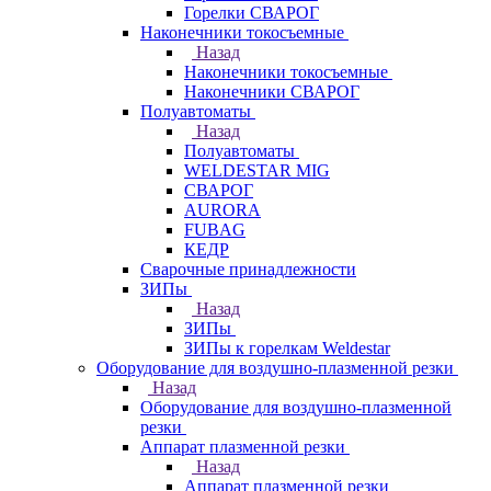
Горелки СВАРОГ
Наконечники токосъемные
Назад
Наконечники токосъемные
Наконечники СВАРОГ
Полуавтоматы
Назад
Полуавтоматы
WELDESTAR MIG
СВАРОГ
AURORA
FUBAG
КЕДР
Сварочные принадлежности
ЗИПы
Назад
ЗИПы
ЗИПы к горелкам Weldestar
Оборудование для воздушно-плазменной резки
Назад
Оборудование для воздушно-плазменной
резки
Аппарат плазменной резки
Назад
Аппарат плазменной резки