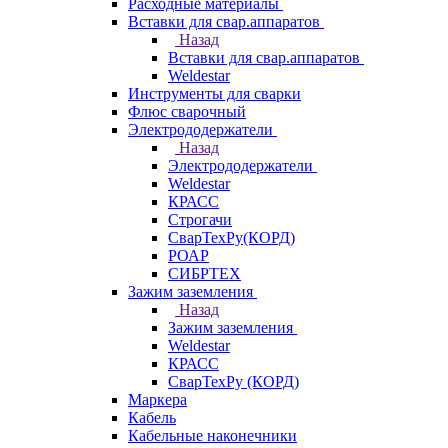
Расходные материалы
Вставки для свар.аппаратов
Назад
Вставки для свар.аппаратов
Weldestar
Инструменты для сварки
Флюс сварочный
Электрододержатели
Назад
Электрододержатели
Weldestar
КРАСС
Строгачи
СварТехРу(КОРД)
РОАР
СИБРТЕХ
Зажим заземления
Назад
Зажим заземления
Weldestar
КРАСС
СварТехРу (КОРД)
Маркера
Кабель
Кабельные наконечники