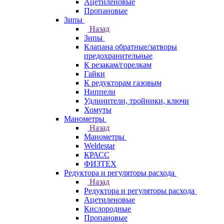
Ацетиленовые
Пропановые
Зипы
Назад
Зипы
Клапана обратные/затворы
предохранительные
К резакам/горелкам
Гайки
К редукторам газовым
Ниппели
Удлинители, тройники, ключи
Хомуты
Манометры
Назад
Манометры
Weldestar
КРАСС
ФИЗТЕХ
Редуктора и регуляторы расхода
Назад
Редуктора и регуляторы расхода
Ацетиленовые
Кислородные
Пропановые