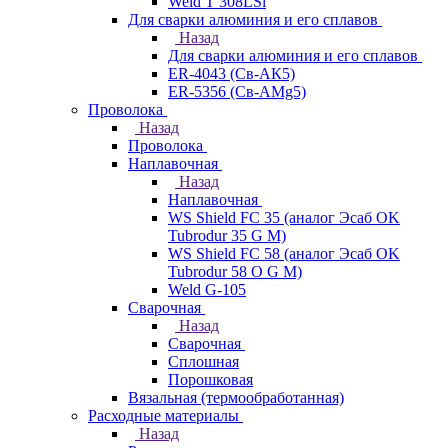
Weld T 308LSi
Для сварки алюминия и его сплавов
Назад
Для сварки алюминия и его сплавов
ER-4043 (Св-АК5)
ER-5356 (Св-АМg5)
Проволока
Назад
Проволока
Наплавочная
Назад
Наплавочная
WS Shield FC 35 (аналог Эсаб OK
Tubrodur 35 G M)
WS Shield FC 58 (аналог Эсаб OK
Tubrodur 58 O G M)
Weld G-105
Сварочная
Назад
Сварочная
Сплошная
Порошковая
Вязальная (термообработанная)
Расходные материалы
Назад