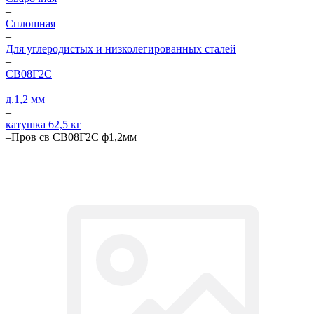
–
Сплошная
–
Для углеродистых и низколегированных сталей
–
СВ08Г2С
–
д.1,2 мм
–
катушка 62,5 кг
–
Пров св СВ08Г2С ф1,2мм