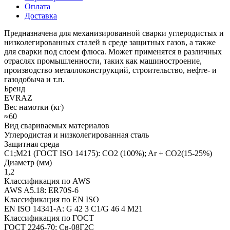
Оплата
Доставка
Предназначена для механизированной сварки углеродистых и
низколегированных сталей в среде защитных газов, а также
для сварки под слоем флюса. Может применятся в различных
отраслях промышленности, таких как машиностроение,
производство металлоконструкций, строительство, нефте- и
газодобыча и т.п.
Бренд
EVRAZ
Вес намотки (кг)
≈60
Вид свариваемых материалов
Углеродистая и низколегированная сталь
Защитная среда
C1;M21 (ГОСТ ISO 14175): CO2 (100%); Ar + CO2(15-25%)
Диаметр (мм)
1,2
Классификация по AWS
AWS A5.18: ER70S-6
Классификация по EN ISO
EN ISO 14341-A: G 42 3 C1/G 46 4 M21
Классификация по ГОСТ
ГОСТ 2246-70: Св-08Г2С