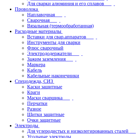
Для сварки алюминия и его сплавов
Проволока
Наплавочная
Сварочная
Вязальная (термообработанная)
Расходные материалы
Вставки для свар.аппаратов
Инструменты для сварки
Флюс сварочный
Электрододержатели
Зажим заземления
Маркера
Кабель
Кабельные наконечники
Спецодежда, СИЗ
Каски защитные
Краги
Маски сварщика
Перчатки
Разное
Щитки защитные
Очки защитные
Электроды
Для углеродистых и низколегированных сталей
Угольные электроды