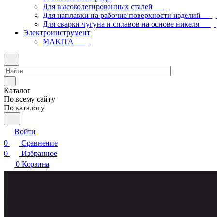
Для высоколегированных сталей
Для наплавки на рабочие поверхности изделий
Для сварки чугуна и сплавов на основе никеля
Электроинструмент
МAKITA
Каталог
По всему сайту
По каталогу
Войти
0
Сравнение
0
Избранное
0
Корзина