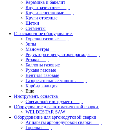
Керамика и бакелит
Круги зачистные
Круги лепестковые
Круги отрезные
Щетки
Сегменты
Газосварочное оборудование
Горелки газовые
Зипы
Манометры
Редуктора и регуляторы расхода
Резаки
Баллоны газовые
Рукава газовые
Вентиля газовые
Газорезательные машины
Карбид кальция
Еще
Инструмент, оснастка
Слесарный инструмент
Оборудование для автоматической сварки
WELDESTAR SAW
Оборудование для аргонодуговой сварки
Аппараты аргонодуговой сварки
Горелки