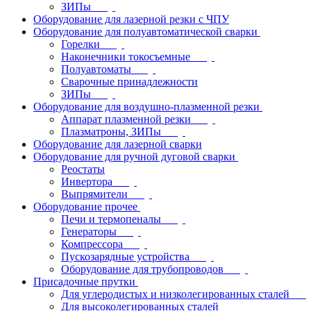
ЗИПы
Оборудование для лазерной резки с ЧПУ
Оборудование для полуавтоматической сварки
Горелки
Наконечники токосъемные
Полуавтоматы
Сварочные принадлежности
ЗИПы
Оборудование для воздушно-плазменной резки
Аппарат плазменной резки
Плазматроны, ЗИПы
Оборудование для лазерной сварки
Оборудование для ручной дуговой сварки
Реостаты
Инвертора
Выпрямители
Оборудование прочее
Печи и термопеналы
Генераторы
Компрессора
Пускозарядные устройства
Оборудование для трубопроводов
Присадочные прутки
Для углеродистых и низколегированных сталей
Для высоколегированных сталей