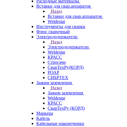
Расходные материалы
Вставки для свар.аппаратов
Назад
Вставки для свар.аппаратов
Weldestar
Инструменты для сварки
Флюс сварочный
Электрододержатели
Назад
Электрододержатели
Weldestar
КРАСС
Строгачи
СварТехРу(КОРД)
РОАР
СИБРТЕХ
Зажим заземления
Назад
Зажим заземления
Weldestar
КРАСС
СварТехРу (КОРД)
Маркера
Кабель
Кабельные наконечники