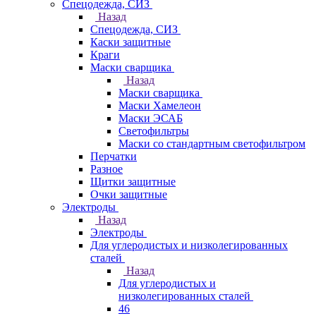
Спецодежда, СИЗ
Назад
Спецодежда, СИЗ
Каски защитные
Краги
Маски сварщика
Назад
Маски сварщика
Маски Хамелеон
Маски ЭСАБ
Светофильтры
Маски со стандартным светофильтром
Перчатки
Разное
Щитки защитные
Очки защитные
Электроды
Назад
Электроды
Для углеродистых и низколегированных
сталей
Назад
Для углеродистых и
низколегированных сталей
46