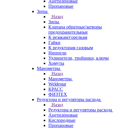
Ацетиленовые
Пропановые
Зипы
Назад
Зипы
Клапана обратные/затворы
предохранительные
К резакам/горелкам
Гайки
К редукторам газовым
Ниппели
Удлинители, тройники, ключи
Хомуты
Манометры
Назад
Манометры
Weldestar
КРАСС
ФИЗТЕХ
Редуктора и регуляторы расхода
Назад
Редуктора и регуляторы расхода
Ацетиленовые
Кислородные
Пропановые