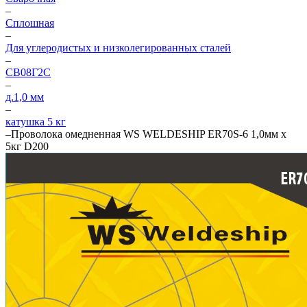
–
Сплошная
–
Для углеродистых и низколегированных сталей
–
СВ08Г2С
–
д.1,0 мм
–
катушка 5 кг
–
Проволока омедненная WS WELDESHIP ER70S-6 1,0мм х
5кг D200