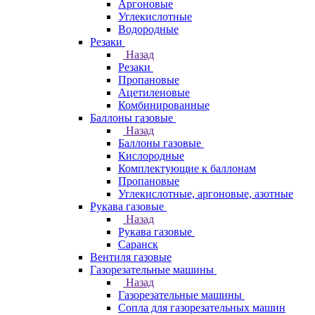
Аргоновые
Углекислотные
Водородные
Резаки
Назад
Резаки
Пропановые
Ацетиленовые
Комбинированные
Баллоны газовые
Назад
Баллоны газовые
Кислородные
Комплектующие к баллонам
Пропановые
Углекислотные, аргоновые, азотные
Рукава газовые
Назад
Рукава газовые
Саранск
Вентиля газовые
Газорезательные машины
Назад
Газорезательные машины
Сопла для газорезательных машин