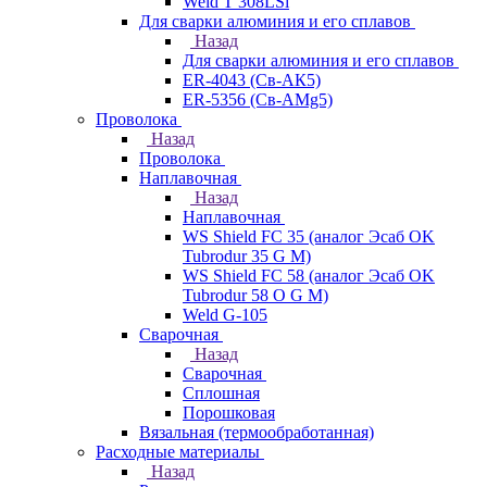
Weld T 308LSi
Для сварки алюминия и его сплавов
Назад
Для сварки алюминия и его сплавов
ER-4043 (Св-АК5)
ER-5356 (Св-АМg5)
Проволока
Назад
Проволока
Наплавочная
Назад
Наплавочная
WS Shield FC 35 (аналог Эсаб OK
Tubrodur 35 G M)
WS Shield FC 58 (аналог Эсаб OK
Tubrodur 58 O G M)
Weld G-105
Сварочная
Назад
Сварочная
Сплошная
Порошковая
Вязальная (термообработанная)
Расходные материалы
Назад