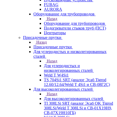
FUBAG
AURORA
Оборудование для трубопроводов
Назад
Оборудование для трубопроводов
Подогреватели стыков труб (ПСТ)
Центраторы
Присадочные прутки
Назад
Присадочные прутки
Для углеродистых и низколегированных
сталей
Назад
Для углеродистых и
низколегированных сталей
Weld T W4Si1
TS 704Si1 SRT (аналог Эсаб Tigrod
12.60/12.64/Weld T 4Si1 и СВ-08Г2С)
Для высоколегированных сталей
Назад
Для высоколегированных сталей
TI 308LSi SRT (аналог Эсаб OK Tigrod
308LSi/Weld T 308LSi и СВ-01Х19Н9,
СВ-07Х19Н10ГБ)