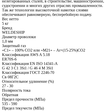
нелегированных сталей, в строительстве, машиностроении,
судостроении и многих других отраслях промышленности.
Так же технологии высокоточной намотки слоями
обеспечивают равномерную, бесперебойную подачу.
Вес нетто
5 кг
Бренд
WELDESHIP
Диаметр проволоки
1,0 мм
Защитный газ
«С1» – 100% СО2 или «М21» – Ar+(15-25%)CO2
Классификация AWS A 5.18
ER70S-6
Классификация EN ISO 14341-A
G 42 3 C1 3Si1 / G 46 4 М 3Si1
Классификация ГОСТ 2246-70
Св 08Г2С
Относительное удлинение (%)
27 - 30
Полярность тока
Обратная
Предел прочности (МПа)
535 - 590
Предел текучести (МПа)