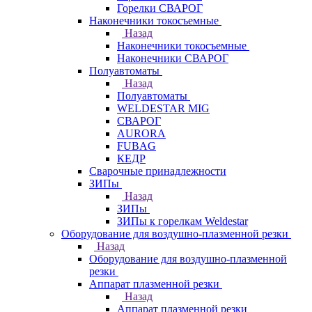
Горелки СВАРОГ
Наконечники токосъемные
Назад
Наконечники токосъемные
Наконечники СВАРОГ
Полуавтоматы
Назад
Полуавтоматы
WELDESTAR MIG
СВАРОГ
AURORA
FUBAG
КЕДР
Сварочные принадлежности
ЗИПы
Назад
ЗИПы
ЗИПы к горелкам Weldestar
Оборудование для воздушно-плазменной резки
Назад
Оборудование для воздушно-плазменной
резки
Аппарат плазменной резки
Назад
Аппарат плазменной резки