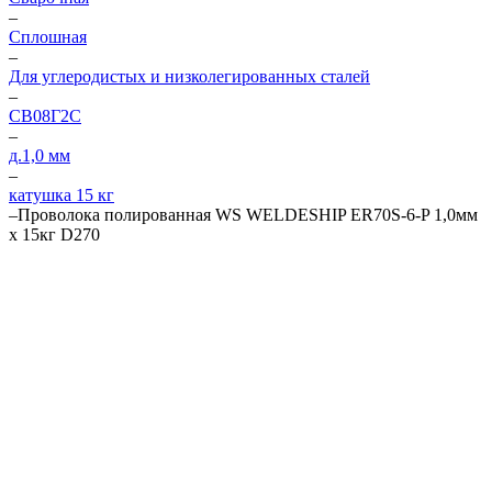
–
Сплошная
–
Для углеродистых и низколегированных сталей
–
СВ08Г2С
–
д.1,0 мм
–
катушка 15 кг
–
Проволока полированная WS WELDESHIP ER70S-6-P 1,0мм
х 15кг D270