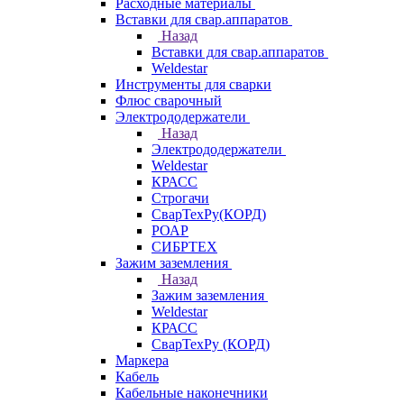
Расходные материалы
Вставки для свар.аппаратов
Назад
Вставки для свар.аппаратов
Weldestar
Инструменты для сварки
Флюс сварочный
Электрододержатели
Назад
Электрододержатели
Weldestar
КРАСС
Строгачи
СварТехРу(КОРД)
РОАР
СИБРТЕХ
Зажим заземления
Назад
Зажим заземления
Weldestar
КРАСС
СварТехРу (КОРД)
Маркера
Кабель
Кабельные наконечники