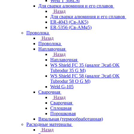
Weld T 308LSi
Для сварки алюминия и его сплавов
Назад
Для сварки алюминия и его сплавов
ER-4043 (Св-АК5)
ER-5356 (Св-АМg5)
Проволока
Назад
Проволока
Наплавочная
Назад
Наплавочная
WS Shield FC 35 (аналог Эсаб OK
Tubrodur 35 G M)
WS Shield FC 58 (аналог Эсаб OK
Tubrodur 58 O G M)
Weld G-105
Сварочная
Назад
Сварочная
Сплошная
Порошковая
Вязальная (термообработанная)
Расходные материалы
Назад