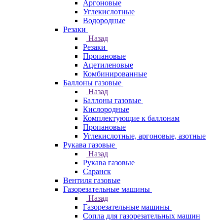
Аргоновые
Углекислотные
Водородные
Резаки
Назад
Резаки
Пропановые
Ацетиленовые
Комбинированные
Баллоны газовые
Назад
Баллоны газовые
Кислородные
Комплектующие к баллонам
Пропановые
Углекислотные, аргоновые, азотные
Рукава газовые
Назад
Рукава газовые
Саранск
Вентиля газовые
Газорезательные машины
Назад
Газорезательные машины
Сопла для газорезательных машин