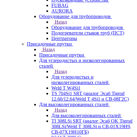
FUBAG
AURORA
Оборудование для трубопроводов
Назад
Оборудование для трубопроводов
Подогреватели стыков труб (ПСТ)
Центраторы
Присадочные прутки
Назад
Присадочные прутки
Для углеродистых и низколегированных
сталей
Назад
Для углеродистых и
низколегированных сталей
Weld T W4Si1
TS 704Si1 SRT (аналог Эсаб Tigrod
12.60/12.64/Weld T 4Si1 и СВ-08Г2С)
Для высоколегированных сталей
Назад
Для высоколегированных сталей
TI 308LSi SRT (аналог Эсаб OK Tigrod
308LSi/Weld T 308LSi и СВ-01Х19Н9,
СВ-07Х19Н10ГБ)