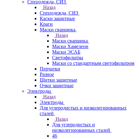
Спецодежда, СИЗ
Назад
Спецодежда, СИЗ
Каски защитные
Краги
Маски сварщика
Назад
Маски сварщика
Маски Хамелеон
Маски ЭСАБ
Светофильтры
Маски со стандартным светофильтром
Перчатки
Разное
Щитки защитные
Очки защитные
Электроды
Назад
Электроды
Для углеродистых и низколегированных
сталей
Назад
Для углеродистых и
низколегированных сталей
46