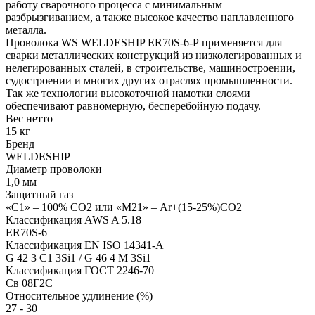
работу сварочного процесса с минимальным
разбрызгиванием, а также высокое качество наплавленного
металла.
Проволока WS WELDESHIP ER70S-6-Р применяется для
сварки металлических конструкций из низколегированных и
нелегированных сталей, в строительстве, машиностроении,
судостроении и многих других отраслях промышленности.
Так же технологии высокоточной намотки слоями
обеспечивают равномерную, бесперебойную подачу.
Вес нетто
15 кг
Бренд
WELDESHIP
Диаметр проволоки
1,0 мм
Защитный газ
«С1» – 100% СО2 или «М21» – Ar+(15-25%)CO2
Классификация AWS A 5.18
ER70S-6
Классификация EN ISO 14341-A
G 42 3 C1 3Si1 / G 46 4 М 3Si1
Классификация ГОСТ 2246-70
Св 08Г2С
Относительное удлинение (%)
27 - 30