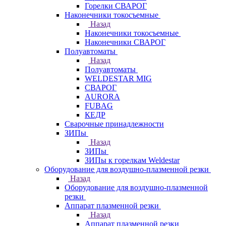
Горелки СВАРОГ
Наконечники токосъемные
Назад
Наконечники токосъемные
Наконечники СВАРОГ
Полуавтоматы
Назад
Полуавтоматы
WELDESTAR MIG
СВАРОГ
AURORA
FUBAG
КЕДР
Сварочные принадлежности
ЗИПы
Назад
ЗИПы
ЗИПы к горелкам Weldestar
Оборудование для воздушно-плазменной резки
Назад
Оборудование для воздушно-плазменной
резки
Аппарат плазменной резки
Назад
Аппарат плазменной резки