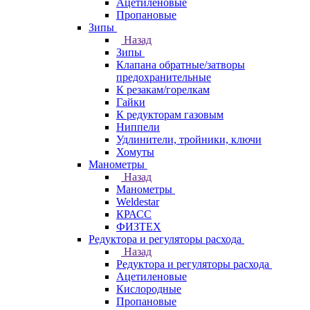
Ацетиленовые
Пропановые
Зипы
Назад
Зипы
Клапана обратные/затворы
предохранительные
К резакам/горелкам
Гайки
К редукторам газовым
Ниппели
Удлинители, тройники, ключи
Хомуты
Манометры
Назад
Манометры
Weldestar
КРАСС
ФИЗТЕХ
Редуктора и регуляторы расхода
Назад
Редуктора и регуляторы расхода
Ацетиленовые
Кислородные
Пропановые