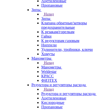
Ацетиленовые
Пропановые
Зипы
Назад
Зипы
Клапана обратные/затворы
предохранительные
К резакам/горелкам
Гайки
К редукторам газовым
Ниппели
Удлинители, тройники, ключи
Хомуты
Манометры
Назад
Манометры
Weldestar
КРАСС
ФИЗТЕХ
Редуктора и регуляторы расхода
Назад
Редуктора и регуляторы расхода
Ацетиленовые
Кислородные
Пропановые