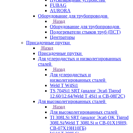
FUBAG
AURORA
Оборудование для трубопроводов
Назад
Оборудование для трубопроводов
Подогреватели стыков труб (ПСТ)
Центраторы
Присадочные прутки
Назад
Присадочные прутки
Для углеродистых и низколегированных
сталей
Назад
Для углеродистых и
низколегированных сталей
Weld T W4Si1
TS 704Si1 SRT (аналог Эсаб Tigrod
12.60/12.64/Weld T 4Si1 и СВ-08Г2С)
Для высоколегированных сталей
Назад
Для высоколегированных сталей
TI 308LSi SRT (аналог Эсаб OK Tigrod
308LSi/Weld T 308LSi и СВ-01Х19Н9,
СВ-07Х19Н10ГБ)