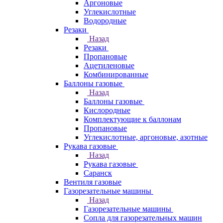
Аргоновые
Углекислотные
Водородные
Резаки
Назад
Резаки
Пропановые
Ацетиленовые
Комбинированные
Баллоны газовые
Назад
Баллоны газовые
Кислородные
Комплектующие к баллонам
Пропановые
Углекислотные, аргоновые, азотные
Рукава газовые
Назад
Рукава газовые
Саранск
Вентиля газовые
Газорезательные машины
Назад
Газорезательные машины
Сопла для газорезательных машин