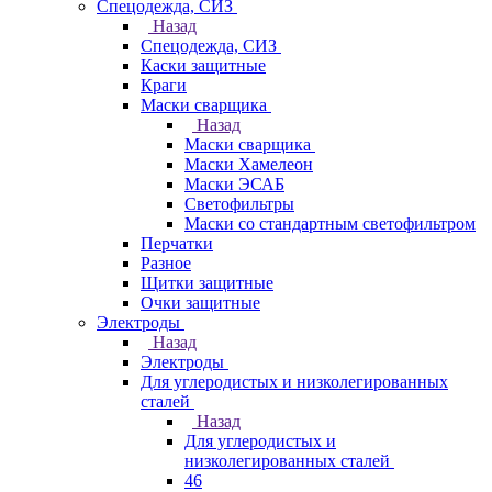
Спецодежда, СИЗ
Назад
Спецодежда, СИЗ
Каски защитные
Краги
Маски сварщика
Назад
Маски сварщика
Маски Хамелеон
Маски ЭСАБ
Светофильтры
Маски со стандартным светофильтром
Перчатки
Разное
Щитки защитные
Очки защитные
Электроды
Назад
Электроды
Для углеродистых и низколегированных
сталей
Назад
Для углеродистых и
низколегированных сталей
46