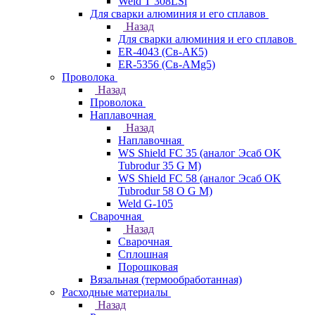
Weld T 308LSi
Для сварки алюминия и его сплавов
Назад
Для сварки алюминия и его сплавов
ER-4043 (Св-АК5)
ER-5356 (Св-АМg5)
Проволока
Назад
Проволока
Наплавочная
Назад
Наплавочная
WS Shield FC 35 (аналог Эсаб OK
Tubrodur 35 G M)
WS Shield FC 58 (аналог Эсаб OK
Tubrodur 58 O G M)
Weld G-105
Сварочная
Назад
Сварочная
Сплошная
Порошковая
Вязальная (термообработанная)
Расходные материалы
Назад