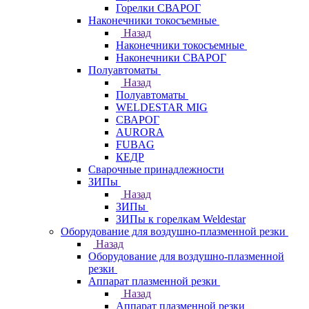
Горелки СВАРОГ
Наконечники токосъемные
Назад
Наконечники токосъемные
Наконечники СВАРОГ
Полуавтоматы
Назад
Полуавтоматы
WELDESTAR MIG
СВАРОГ
AURORA
FUBAG
КЕДР
Сварочные принадлежности
ЗИПы
Назад
ЗИПы
ЗИПы к горелкам Weldestar
Оборудование для воздушно-плазменной резки
Назад
Оборудование для воздушно-плазменной
резки
Аппарат плазменной резки
Назад
Аппарат плазменной резки