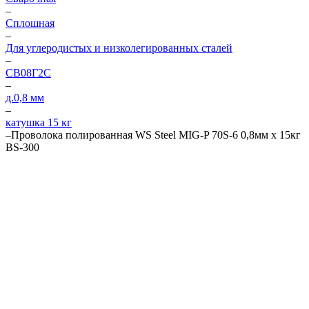
–
Сплошная
–
Для углеродистых и низколегированных сталей
–
СВ08Г2С
–
д.0,8 мм
–
катушка 15 кг
–
Проволока полированная WS Steel MIG-P 70S-6 0,8мм х 15кг
BS-300