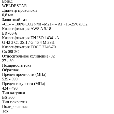
Бренд
WELDESTAR
Диаметр проволоки
0,8 мм
Защитный газ
«С1» – 100% СО2 или «М21» – Ar+(15-25%)CO2
Классификация AWS A 5.18
ER70S-6
Классификация EN ISO 14341-A
G 42 3 C1 3Si1 / G 46 4 М 3Si1
Классификация ГОСТ 2246-70
Св 08Г2С
Относительное удлинение (%)
27 - 30
Полярность тока
Обратная
Предел прочности (МПа)
535 - 590
Предел текучести (МПа)
424 - 490
Тип катушки
BS-300
Тип покрытия
Полированная
Ток