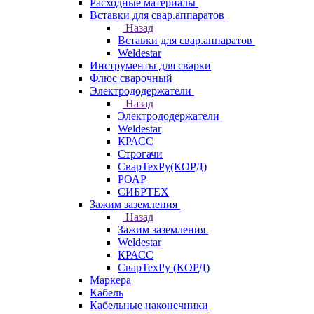
Расходные материалы
Вставки для свар.аппаратов
Назад
Вставки для свар.аппаратов
Weldestar
Инструменты для сварки
Флюс сварочный
Электрододержатели
Назад
Электрододержатели
Weldestar
КРАСС
Строгачи
СварТехРу(КОРД)
РОАР
СИБРТЕХ
Зажим заземления
Назад
Зажим заземления
Weldestar
КРАСС
СварТехРу (КОРД)
Маркера
Кабель
Кабельные наконечники