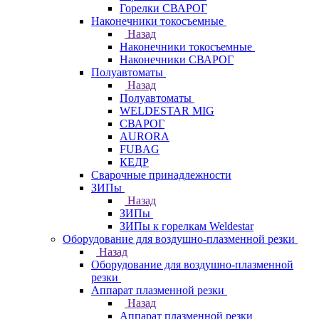
Горелки СВАРОГ
Наконечники токосъемные
Назад
Наконечники токосъемные
Наконечники СВАРОГ
Полуавтоматы
Назад
Полуавтоматы
WELDESTAR MIG
СВАРОГ
AURORA
FUBAG
КЕДР
Сварочные принадлежности
ЗИПы
Назад
ЗИПы
ЗИПы к горелкам Weldestar
Оборудование для воздушно-плазменной резки
Назад
Оборудование для воздушно-плазменной
резки
Аппарат плазменной резки
Назад
Аппарат плазменной резки