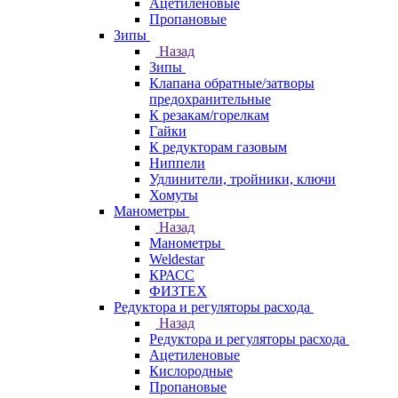
Ацетиленовые
Пропановые
Зипы
Назад
Зипы
Клапана обратные/затворы
предохранительные
К резакам/горелкам
Гайки
К редукторам газовым
Ниппели
Удлинители, тройники, ключи
Хомуты
Манометры
Назад
Манометры
Weldestar
КРАСС
ФИЗТЕХ
Редуктора и регуляторы расхода
Назад
Редуктора и регуляторы расхода
Ацетиленовые
Кислородные
Пропановые