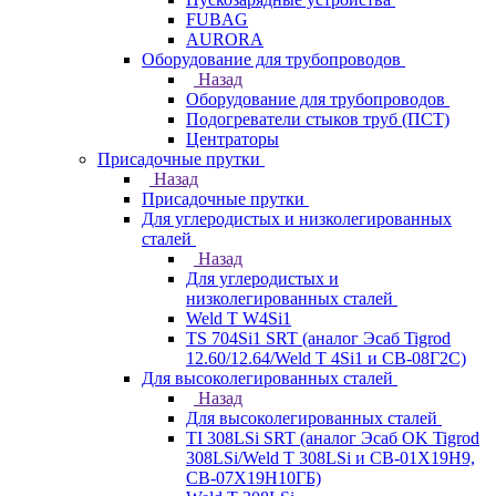
FUBAG
AURORA
Оборудование для трубопроводов
Назад
Оборудование для трубопроводов
Подогреватели стыков труб (ПСТ)
Центраторы
Присадочные прутки
Назад
Присадочные прутки
Для углеродистых и низколегированных
сталей
Назад
Для углеродистых и
низколегированных сталей
Weld T W4Si1
TS 704Si1 SRT (аналог Эсаб Tigrod
12.60/12.64/Weld T 4Si1 и СВ-08Г2С)
Для высоколегированных сталей
Назад
Для высоколегированных сталей
TI 308LSi SRT (аналог Эсаб OK Tigrod
308LSi/Weld T 308LSi и СВ-01Х19Н9,
СВ-07Х19Н10ГБ)