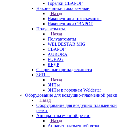
Горелки СВАРОГ
Наконечники токосъемные
Назад
Наконечники токосъемные
Наконечники СВАРОГ
Полуавтоматы
Назад
Полуавтоматы
WELDESTAR MIG
СВАРОГ
AURORA
FUBAG
КЕДР
Сварочные принадлежности
ЗИПы
Назад
ЗИПы
ЗИПы к горелкам Weldestar
Оборудование для воздушно-плазменной резки
Назад
Оборудование для воздушно-плазменной
резки
Аппарат плазменной резки
Назад
Аппарат плазменной резки