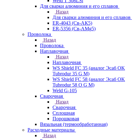
Weld T 308LSi
Для сварки алюминия и его сплавов
Назад
Для сварки алюминия и его сплавов
ER-4043 (Св-АК5)
ER-5356 (Св-АМg5)
Проволока
Назад
Проволока
Наплавочная
Назад
Наплавочная
WS Shield FC 35 (аналог Эсаб OK
Tubrodur 35 G M)
WS Shield FC 58 (аналог Эсаб OK
Tubrodur 58 O G M)
Weld G-105
Сварочная
Назад
Сварочная
Сплошная
Порошковая
Вязальная (термообработанная)
Расходные материалы
Назад