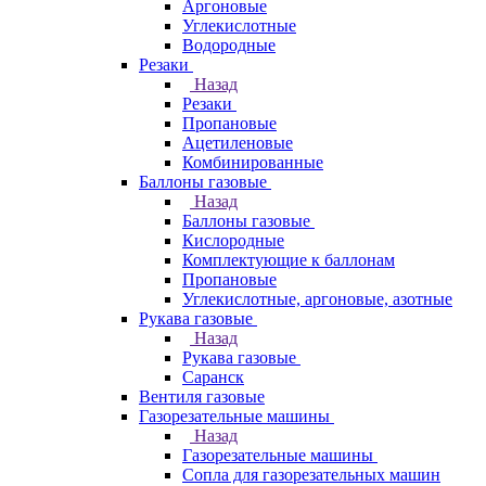
Аргоновые
Углекислотные
Водородные
Резаки
Назад
Резаки
Пропановые
Ацетиленовые
Комбинированные
Баллоны газовые
Назад
Баллоны газовые
Кислородные
Комплектующие к баллонам
Пропановые
Углекислотные, аргоновые, азотные
Рукава газовые
Назад
Рукава газовые
Саранск
Вентиля газовые
Газорезательные машины
Назад
Газорезательные машины
Сопла для газорезательных машин