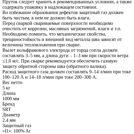
Пруток следует хранить в рекомендованных условиях, а также
содержать упаковку в надлежащем состоянии.
Во избежание образования дефектов защитный газ должен
быть чистым, в нем не должно быть влаги.
Перед сваркой свариваемые поверхности необходимо
очистить от коррозии, масляных загрязнений, влаги и т.п.
Необходимо помнить, что механические свойства,
трещиностойкость и внешний вид металла шва зависят от
величины тепловложения при сварке.
Вылет вольфрамового электрода от торца сопла должен
составлять 3–5 мм, а длина дуги – 1–3 мм при скорости ветра
≤1,0 м/с. При сварке рекомендуется обеспечить газовую
защиту обратной стороны шва (обратного валика).
Расход защитного газа должен составлять 9–14 л/мин при токе
100–120 А и 14–18 л/мин при токе 200–300 А.
Вес нетто
5 кг
Длина
1000 мм
Бренд
SRT
Диаметр
2,4 мм
Защитный газ
«I1»: 100% Ar