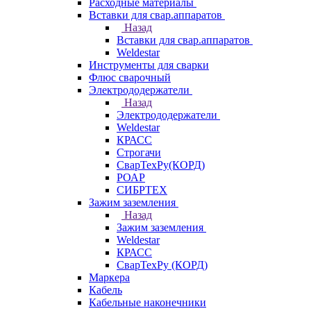
Расходные материалы
Вставки для свар.аппаратов
Назад
Вставки для свар.аппаратов
Weldestar
Инструменты для сварки
Флюс сварочный
Электрододержатели
Назад
Электрододержатели
Weldestar
КРАСС
Строгачи
СварТехРу(КОРД)
РОАР
СИБРТЕХ
Зажим заземления
Назад
Зажим заземления
Weldestar
КРАСС
СварТехРу (КОРД)
Маркера
Кабель
Кабельные наконечники