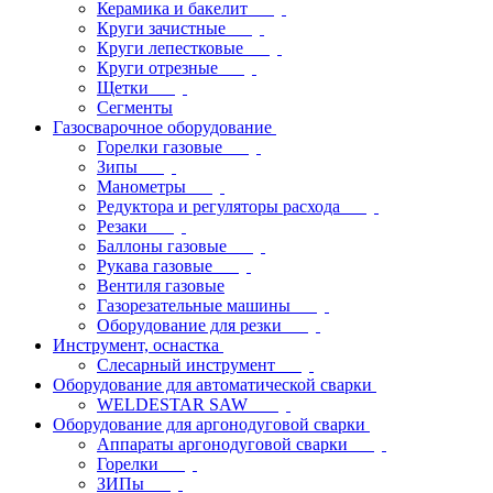
Керамика и бакелит
Круги зачистные
Круги лепестковые
Круги отрезные
Щетки
Сегменты
Газосварочное оборудование
Горелки газовые
Зипы
Манометры
Редуктора и регуляторы расхода
Резаки
Баллоны газовые
Рукава газовые
Вентиля газовые
Газорезательные машины
Оборудование для резки
Инструмент, оснастка
Слесарный инструмент
Оборудование для автоматической сварки
WELDESTAR SAW
Оборудование для аргонодуговой сварки
Аппараты аргонодуговой сварки
Горелки
ЗИПы