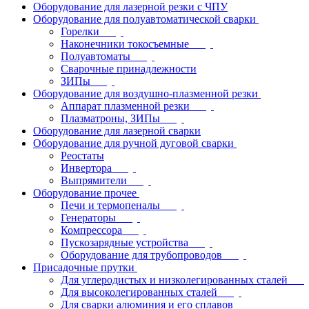
Оборудование для лазерной резки с ЧПУ
Оборудование для полуавтоматической сварки
Горелки
Наконечники токосъемные
Полуавтоматы
Сварочные принадлежности
ЗИПы
Оборудование для воздушно-плазменной резки
Аппарат плазменной резки
Плазматроны, ЗИПы
Оборудование для лазерной сварки
Оборудование для ручной дуговой сварки
Реостаты
Инвертора
Выпрямители
Оборудование прочее
Печи и термопеналы
Генераторы
Компрессора
Пускозарядные устройства
Оборудование для трубопроводов
Присадочные прутки
Для углеродистых и низколегированных сталей
Для высоколегированных сталей
Для сварки алюминия и его сплавов