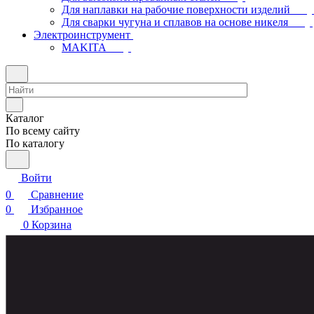
Для наплавки на рабочие поверхности изделий
Для сварки чугуна и сплавов на основе никеля
Электроинструмент
МAKITA
Каталог
По всему сайту
По каталогу
Войти
0
Сравнение
0
Избранное
0
Корзина