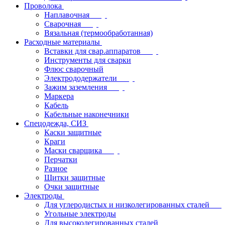
Проволока
Наплавочная
Сварочная
Вязальная (термообработанная)
Расходные материалы
Вставки для свар.аппаратов
Инструменты для сварки
Флюс сварочный
Электрододержатели
Зажим заземления
Маркера
Кабель
Кабельные наконечники
Спецодежда, СИЗ
Каски защитные
Краги
Маски сварщика
Перчатки
Разное
Щитки защитные
Очки защитные
Электроды
Для углеродистых и низколегированных сталей
Угольные электроды
Для высоколегированных сталей