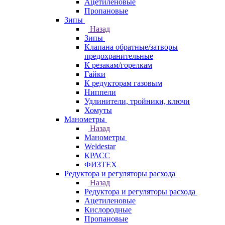
Ацетиленовые
Пропановые
Зипы
Назад
Зипы
Клапана обратные/затворы
предохранительные
К резакам/горелкам
Гайки
К редукторам газовым
Ниппели
Удлинители, тройники, ключи
Хомуты
Манометры
Назад
Манометры
Weldestar
КРАСС
ФИЗТЕХ
Редуктора и регуляторы расхода
Назад
Редуктора и регуляторы расхода
Ацетиленовые
Кислородные
Пропановые