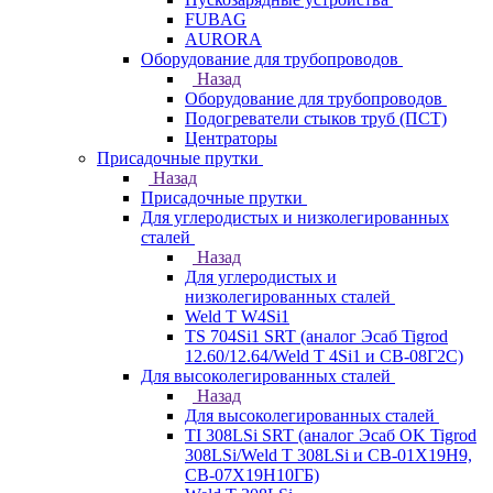
FUBAG
AURORA
Оборудование для трубопроводов
Назад
Оборудование для трубопроводов
Подогреватели стыков труб (ПСТ)
Центраторы
Присадочные прутки
Назад
Присадочные прутки
Для углеродистых и низколегированных
сталей
Назад
Для углеродистых и
низколегированных сталей
Weld T W4Si1
TS 704Si1 SRT (аналог Эсаб Tigrod
12.60/12.64/Weld T 4Si1 и СВ-08Г2С)
Для высоколегированных сталей
Назад
Для высоколегированных сталей
TI 308LSi SRT (аналог Эсаб OK Tigrod
308LSi/Weld T 308LSi и СВ-01Х19Н9,
СВ-07Х19Н10ГБ)