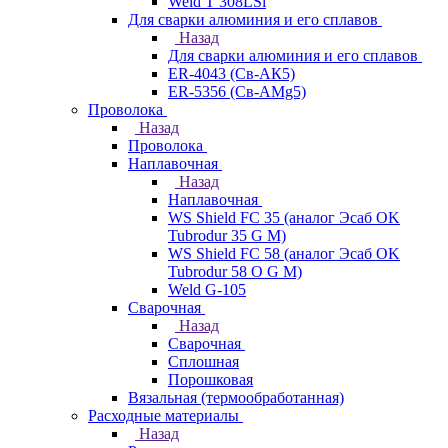
Weld T 308LSi
Для сварки алюминия и его сплавов
Назад
Для сварки алюминия и его сплавов
ER-4043 (Св-АК5)
ER-5356 (Св-АМg5)
Проволока
Назад
Проволока
Наплавочная
Назад
Наплавочная
WS Shield FC 35 (аналог Эсаб OK
Tubrodur 35 G M)
WS Shield FC 58 (аналог Эсаб OK
Tubrodur 58 O G M)
Weld G-105
Сварочная
Назад
Сварочная
Сплошная
Порошковая
Вязальная (термообработанная)
Расходные материалы
Назад