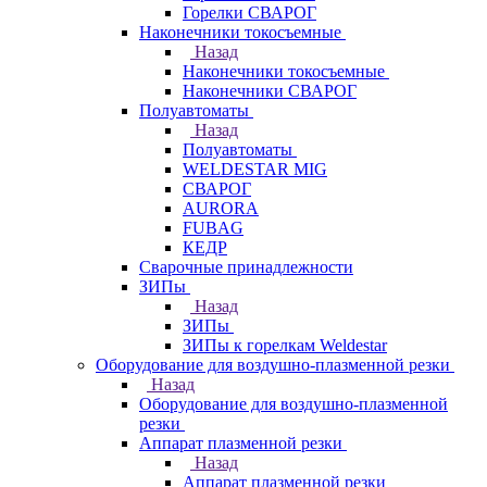
Горелки СВАРОГ
Наконечники токосъемные
Назад
Наконечники токосъемные
Наконечники СВАРОГ
Полуавтоматы
Назад
Полуавтоматы
WELDESTAR MIG
СВАРОГ
AURORA
FUBAG
КЕДР
Сварочные принадлежности
ЗИПы
Назад
ЗИПы
ЗИПы к горелкам Weldestar
Оборудование для воздушно-плазменной резки
Назад
Оборудование для воздушно-плазменной
резки
Аппарат плазменной резки
Назад
Аппарат плазменной резки