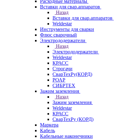
Расходные материалы
Вставки для свар.аппаратов
Назад
Вставки для свар.аппаратов
Weldestar
Инструменты для сварки
Флюс сварочный
Электрододержатели
Назад
Электрододержатели
Weldestar
КРАСС
Строгачи
СварТехРу(КОРД)
РОАР
СИБРТЕХ
Зажим заземления
Назад
Зажим заземления
Weldestar
КРАСС
СварТехРу (КОРД)
Маркера
Кабель
Кабельные наконечники