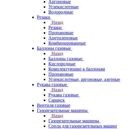
Аргоновые
Углекислотные
Водородные
Резаки
Назад
Резаки
Пропановые
Ацетиленовые
Комбинированные
Баллоны газовые
Назад
Баллоны газовые
Кислородные
Комплектующие к баллонам
Пропановые
Углекислотные, аргоновые, азотные
Рукава газовые
Назад
Рукава газовые
Саранск
Вентиля газовые
Газорезательные машины
Назад
Газорезательные машины
Сопла для газорезательных машин