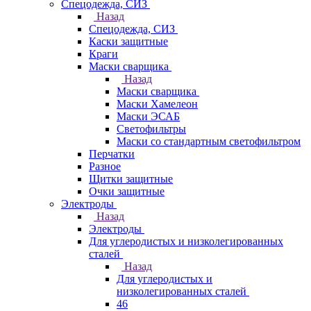
Спецодежда, СИЗ
Назад
Спецодежда, СИЗ
Каски защитные
Краги
Маски сварщика
Назад
Маски сварщика
Маски Хамелеон
Маски ЭСАБ
Светофильтры
Маски со стандартным светофильтром
Перчатки
Разное
Щитки защитные
Очки защитные
Электроды
Назад
Электроды
Для углеродистых и низколегированных
сталей
Назад
Для углеродистых и
низколегированных сталей
46