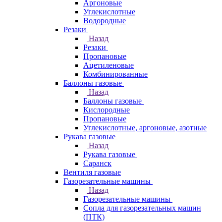
Аргоновые
Углекислотные
Водородные
Резаки
Назад
Резаки
Пропановые
Ацетиленовые
Комбинированные
Баллоны газовые
Назад
Баллоны газовые
Кислородные
Пропановые
Углекислотные, аргоновые, азотные
Рукава газовые
Назад
Рукава газовые
Саранск
Вентиля газовые
Газорезательные машины
Назад
Газорезательные машины
Сопла для газорезательных машин
(ПТК)