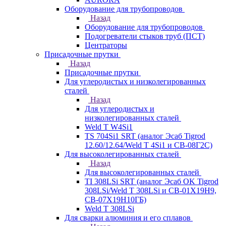
Оборудование для трубопроводов
Назад
Оборудование для трубопроводов
Подогреватели стыков труб (ПСТ)
Центраторы
Присадочные прутки
Назад
Присадочные прутки
Для углеродистых и низколегированных
сталей
Назад
Для углеродистых и
низколегированных сталей
Weld T W4Si1
TS 704Si1 SRT (аналог Эсаб Tigrod
12.60/12.64/Weld T 4Si1 и СВ-08Г2С)
Для высоколегированных сталей
Назад
Для высоколегированных сталей
TI 308LSi SRT (аналог Эсаб OK Tigrod
308LSi/Weld T 308LSi и СВ-01Х19Н9,
СВ-07Х19Н10ГБ)
Weld T 308LSi
Для сварки алюминия и его сплавов