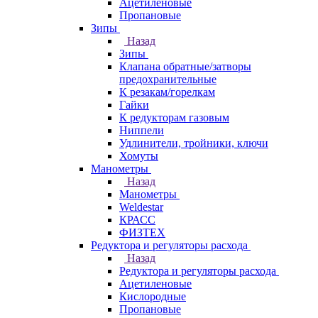
Ацетиленовые
Пропановые
Зипы
Назад
Зипы
Клапана обратные/затворы
предохранительные
К резакам/горелкам
Гайки
К редукторам газовым
Ниппели
Удлинители, тройники, ключи
Хомуты
Манометры
Назад
Манометры
Weldestar
КРАСС
ФИЗТЕХ
Редуктора и регуляторы расхода
Назад
Редуктора и регуляторы расхода
Ацетиленовые
Кислородные
Пропановые