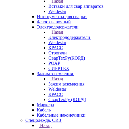
Назад
Вставки для свар.аппаратов
Weldestar
Инструменты для сварки
Флюс сварочный
Электрододержатели
Назад
Электрододержатели
Weldestar
КРАСС
Строгачи
СварТехРу(КОРД)
РОАР
СИБРТЕХ
Зажим заземления
Назад
Зажим заземления
Weldestar
КРАСС
СварТехРу (КОРД)
Маркера
Кабель
Кабельные наконечники
Спецодежда, СИЗ
Назад