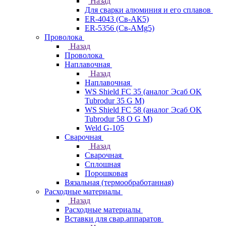
Назад
Для сварки алюминия и его сплавов
ER-4043 (Св-АК5)
ER-5356 (Св-АМg5)
Проволока
Назад
Проволока
Наплавочная
Назад
Наплавочная
WS Shield FC 35 (аналог Эсаб OK
Tubrodur 35 G M)
WS Shield FC 58 (аналог Эсаб OK
Tubrodur 58 O G M)
Weld G-105
Сварочная
Назад
Сварочная
Сплошная
Порошковая
Вязальная (термообработанная)
Расходные материалы
Назад
Расходные материалы
Вставки для свар.аппаратов