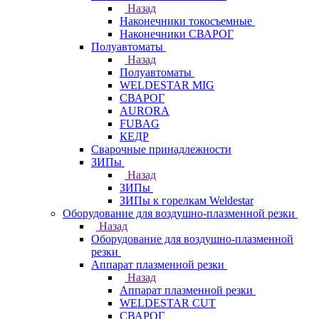
Назад
Наконечники токосъемные
Наконечники СВАРОГ
Полуавтоматы
Назад
Полуавтоматы
WELDESTAR MIG
СВАРОГ
AURORA
FUBAG
КЕДР
Сварочные принадлежности
ЗИПы
Назад
ЗИПы
ЗИПы к горелкам Weldestar
Оборудование для воздушно-плазменной резки
Назад
Оборудование для воздушно-плазменной
резки
Аппарат плазменной резки
Назад
Аппарат плазменной резки
WELDESTAR CUT
СВАРОГ