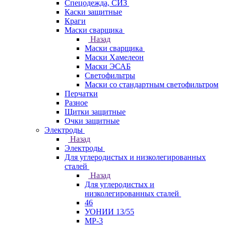
Спецодежда, СИЗ
Каски защитные
Краги
Маски сварщика
Назад
Маски сварщика
Маски Хамелеон
Маски ЭСАБ
Светофильтры
Маски со стандартным светофильтром
Перчатки
Разное
Щитки защитные
Очки защитные
Электроды
Назад
Электроды
Для углеродистых и низколегированных
сталей
Назад
Для углеродистых и
низколегированных сталей
46
УОНИИ 13/55
МР-3