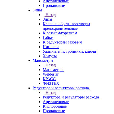
Ацетиленовые
Пропановые
Зипы
Назад
Зипы
Клапана обратные/затворы
предохранительные
К резакам/горелкам
Гайки
К редукторам газовым
Ниппели
Удлинители, тройники, ключи
Хомуты
Манометры
Назад
Манометры
Weldestar
КРАСС
ФИЗТЕХ
Редуктора и регуляторы расхода
Назад
Редуктора и регуляторы расхода
Ацетиленовые
Кислородные
Пропановые