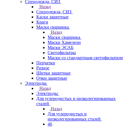
Спецодежда, СИЗ
Назад
Спецодежда, СИЗ
Каски защитные
Краги
Маски сварщика
Назад
Маски сварщика
Маски Хамелеон
Маски ЭСАБ
Светофильтры
Маски со стандартным светофильтром
Перчатки
Разное
Щитки защитные
Очки защитные
Электроды
Назад
Электроды
Для углеродистых и низколегированных
сталей
Назад
Для углеродистых и
низколегированных сталей
46