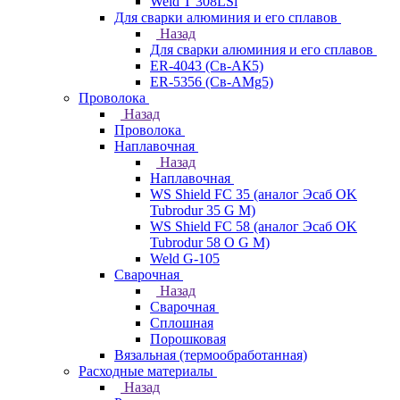
Weld T 308LSi
Для сварки алюминия и его сплавов
Назад
Для сварки алюминия и его сплавов
ER-4043 (Св-АК5)
ER-5356 (Св-АМg5)
Проволока
Назад
Проволока
Наплавочная
Назад
Наплавочная
WS Shield FC 35 (аналог Эсаб OK
Tubrodur 35 G M)
WS Shield FC 58 (аналог Эсаб OK
Tubrodur 58 O G M)
Weld G-105
Сварочная
Назад
Сварочная
Сплошная
Порошковая
Вязальная (термообработанная)
Расходные материалы
Назад