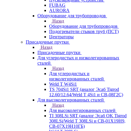
FUBAG
AURORA
Оборудование для трубопроводов
Назад
Оборудование для трубопроводов
Подогреватели стыков труб (ПСТ)
Центраторы
Присадочные прутки
Назад
Присадочные прутки
Для углеродистых и низколегированных
сталей
Назад
Для углеродистых и
низколегированных сталей
Weld T W4Si1
TS 704Si1 SRT (аналог Эсаб Tigrod
12.60/12.64/Weld T 4Si1 и СВ-08Г2С)
Для высоколегированных сталей
Назад
Для высоколегированных сталей
TI 308LSi SRT (аналог Эсаб OK Tigrod
308LSi/Weld T 308LSi и СВ-01Х19Н9,
СВ-07Х19Н10ГБ)