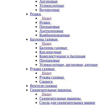
Аргоновые
Углекислотные
Водородные
Резаки
Назад
Резаки
Пропановые
Ацетиленовые
Комбинированные
Баллоны газовые
Назад
Баллоны газовые
Кислородные
Комплектующие к баллонам
Пропановые
Углекислотные, аргоновые, азотные
Рукава газовые
Назад
Рукава газовые
Саранск
Вентиля газовые
Газорезательные машины
Назад
Газорезательные машины
Сопла для газорезательных машин