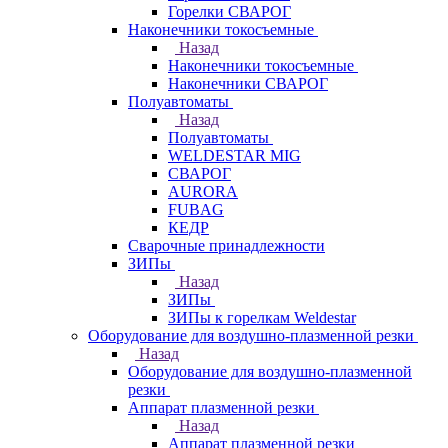
Горелки СВАРОГ
Наконечники токосъемные
Назад
Наконечники токосъемные
Наконечники СВАРОГ
Полуавтоматы
Назад
Полуавтоматы
WELDESTAR MIG
СВАРОГ
AURORA
FUBAG
КЕДР
Сварочные принадлежности
ЗИПы
Назад
ЗИПы
ЗИПы к горелкам Weldestar
Оборудование для воздушно-плазменной резки
Назад
Оборудование для воздушно-плазменной
резки
Аппарат плазменной резки
Назад
Аппарат плазменной резки