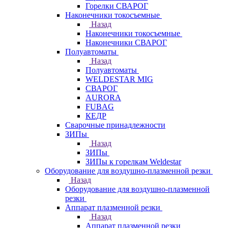
Горелки СВАРОГ
Наконечники токосъемные
Назад
Наконечники токосъемные
Наконечники СВАРОГ
Полуавтоматы
Назад
Полуавтоматы
WELDESTAR MIG
СВАРОГ
AURORA
FUBAG
КЕДР
Сварочные принадлежности
ЗИПы
Назад
ЗИПы
ЗИПы к горелкам Weldestar
Оборудование для воздушно-плазменной резки
Назад
Оборудование для воздушно-плазменной
резки
Аппарат плазменной резки
Назад
Аппарат плазменной резки