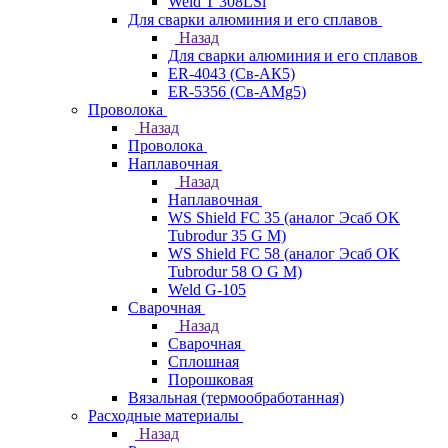
Weld T 308LSi
Для сварки алюминия и его сплавов
Назад
Для сварки алюминия и его сплавов
ER-4043 (Св-АК5)
ER-5356 (Св-АМg5)
Проволока
Назад
Проволока
Наплавочная
Назад
Наплавочная
WS Shield FC 35 (аналог Эсаб OK
Tubrodur 35 G M)
WS Shield FC 58 (аналог Эсаб OK
Tubrodur 58 O G M)
Weld G-105
Сварочная
Назад
Сварочная
Сплошная
Порошковая
Вязальная (термообработанная)
Расходные материалы
Назад