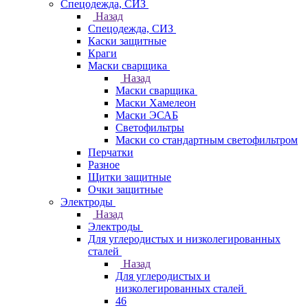
Спецодежда, СИЗ
Назад
Спецодежда, СИЗ
Каски защитные
Краги
Маски сварщика
Назад
Маски сварщика
Маски Хамелеон
Маски ЭСАБ
Светофильтры
Маски со стандартным светофильтром
Перчатки
Разное
Щитки защитные
Очки защитные
Электроды
Назад
Электроды
Для углеродистых и низколегированных
сталей
Назад
Для углеродистых и
низколегированных сталей
46