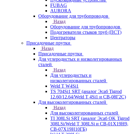
FUBAG
AURORA
Оборудование для трубопроводов
Назад
Оборудование для трубопроводов
Подогреватели стыков труб (ПСТ)
Центраторы
Присадочные прутки
Назад
Присадочные прутки
Для углеродистых и низколегированных
сталей
Назад
Для углеродистых и
низколегированных сталей
Weld T W4Si1
TS 704Si1 SRT (аналог Эсаб Tigrod
12.60/12.64/Weld T 4Si1 и СВ-08Г2С)
Для высоколегированных сталей
Назад
Для высоколегированных сталей
TI 308LSi SRT (аналог Эсаб OK Tigrod
308LSi/Weld T 308LSi и СВ-01Х19Н9,
СВ-07Х19Н10ГБ)