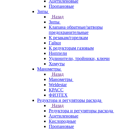
Ацетиленовые
Пропановые
Зипы
Назад
Зипы
Клапана обратные/затворы
предохранительные
К резакам/горелкам
Гайки
К редукторам газовым
Ниппели
Удлинители, тройники, ключи
Хомуты
Манометры
Назад
Манометры
Weldestar
КРАСС
ФИЗТЕХ
Редуктора и регуляторы расхода
Назад
Редуктора и регуляторы расхода
Ацетиленовые
Кислородные
Пропановые