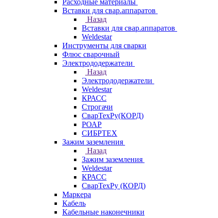
Расходные материалы
Вставки для свар.аппаратов
Назад
Вставки для свар.аппаратов
Weldestar
Инструменты для сварки
Флюс сварочный
Электрододержатели
Назад
Электрододержатели
Weldestar
КРАСС
Строгачи
СварТехРу(КОРД)
РОАР
СИБРТЕХ
Зажим заземления
Назад
Зажим заземления
Weldestar
КРАСС
СварТехРу (КОРД)
Маркера
Кабель
Кабельные наконечники