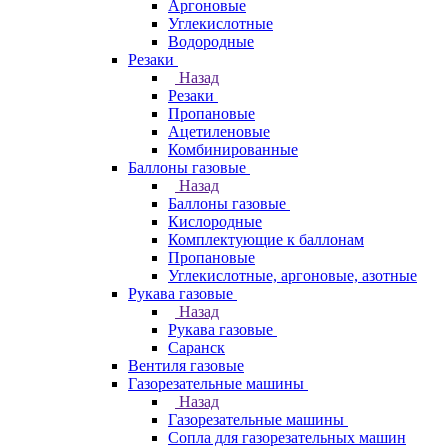
Аргоновые
Углекислотные
Водородные
Резаки
Назад
Резаки
Пропановые
Ацетиленовые
Комбинированные
Баллоны газовые
Назад
Баллоны газовые
Кислородные
Комплектующие к баллонам
Пропановые
Углекислотные, аргоновые, азотные
Рукава газовые
Назад
Рукава газовые
Саранск
Вентиля газовые
Газорезательные машины
Назад
Газорезательные машины
Сопла для газорезательных машин