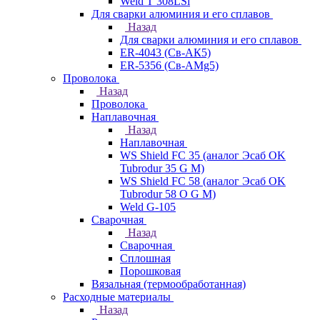
Weld T 308LSi
Для сварки алюминия и его сплавов
Назад
Для сварки алюминия и его сплавов
ER-4043 (Св-АК5)
ER-5356 (Св-АМg5)
Проволока
Назад
Проволока
Наплавочная
Назад
Наплавочная
WS Shield FC 35 (аналог Эсаб OK
Tubrodur 35 G M)
WS Shield FC 58 (аналог Эсаб OK
Tubrodur 58 O G M)
Weld G-105
Сварочная
Назад
Сварочная
Сплошная
Порошковая
Вязальная (термообработанная)
Расходные материалы
Назад