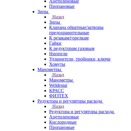
Ацетиленовые
Пропановые
Зипы
Назад
Зипы
Клапана обратные/затворы
предохранительные
К резакам/горелкам
Гайки
К редукторам газовым
Ниппели
Удлинители, тройники, ключи
Хомуты
Манометры
Назад
Манометры
Weldestar
КРАСС
ФИЗТЕХ
Редуктора и регуляторы расхода
Назад
Редуктора и регуляторы расхода
Ацетиленовые
Кислородные
Пропановые