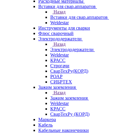
Расходные материалы
Вставки для свар.аппаратов
Назад
Вставки для свар.аппаратов
Weldestar
Инструменты для сварки
Флюс сварочный
Электрододержатели
Назад
Электрододержатели
Weldestar
КРАСС
Строгачи
СварТехРу(КОРД)
РОАР
СИБРТЕХ
Зажим заземления
Назад
Зажим заземления
Weldestar
КРАСС
СварТехРу (КОРД)
Маркера
Кабель
Кабельные наконечники