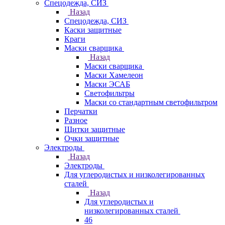
Спецодежда, СИЗ
Назад
Спецодежда, СИЗ
Каски защитные
Краги
Маски сварщика
Назад
Маски сварщика
Маски Хамелеон
Маски ЭСАБ
Светофильтры
Маски со стандартным светофильтром
Перчатки
Разное
Щитки защитные
Очки защитные
Электроды
Назад
Электроды
Для углеродистых и низколегированных
сталей
Назад
Для углеродистых и
низколегированных сталей
46