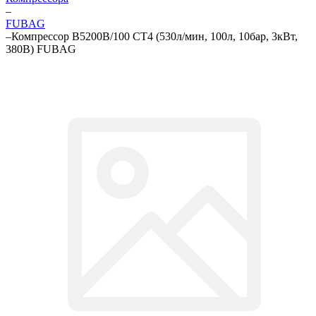
–
FUBAG
–
Компрессор B5200B/100 СТ4 (530л/мин, 100л, 10бар, 3кВт,
380В) FUBAG