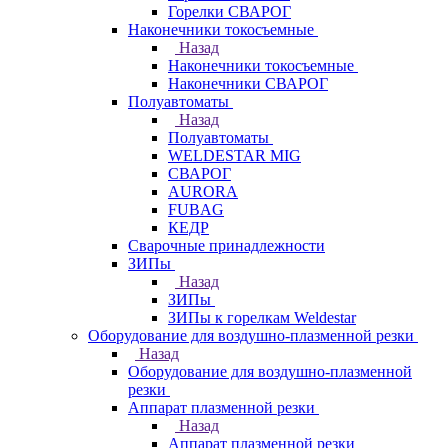
Горелки СВАРОГ
Наконечники токосъемные
Назад
Наконечники токосъемные
Наконечники СВАРОГ
Полуавтоматы
Назад
Полуавтоматы
WELDESTAR MIG
СВАРОГ
AURORA
FUBAG
КЕДР
Сварочные принадлежности
ЗИПы
Назад
ЗИПы
ЗИПы к горелкам Weldestar
Оборудование для воздушно-плазменной резки
Назад
Оборудование для воздушно-плазменной
резки
Аппарат плазменной резки
Назад
Аппарат плазменной резки