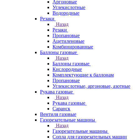
Аргоновые
Углекислотные
Водородные
Резаки
Назад
Резаки
Пропановые
Ацетиленовые
Комбинированные
Баллоны газовые
Назад
Баллоны газовые
Кислородные
Комплектующие к баллонам
Пропановые
Углекислотные, аргоновые, азотные
Рукава газовые
Назад
Рукава газовые
Саранск
Вентиля газовые
Газорезательные машины
Назад
Газорезательные машины
Сопла для газорезательных машин