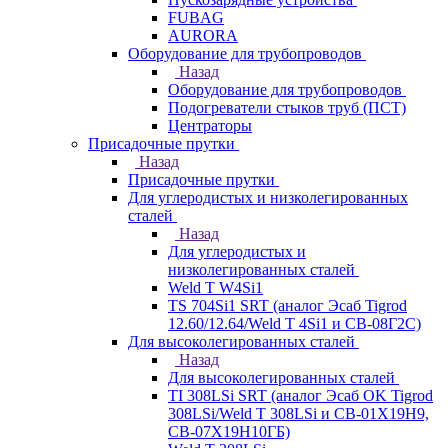
FUBAG
AURORA
Оборудование для трубопроводов
Назад
Оборудование для трубопроводов
Подогреватели стыков труб (ПСТ)
Центраторы
Присадочные прутки
Назад
Присадочные прутки
Для углеродистых и низколегированных
сталей
Назад
Для углеродистых и
низколегированных сталей
Weld T W4Si1
TS 704Si1 SRT (аналог Эсаб Tigrod
12.60/12.64/Weld T 4Si1 и СВ-08Г2С)
Для высоколегированных сталей
Назад
Для высоколегированных сталей
TI 308LSi SRT (аналог Эсаб OK Tigrod
308LSi/Weld T 308LSi и СВ-01Х19Н9,
СВ-07Х19Н10ГБ)