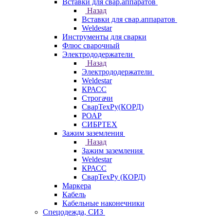
Вставки для свар.аппаратов
Назад
Вставки для свар.аппаратов
Weldestar
Инструменты для сварки
Флюс сварочный
Электрододержатели
Назад
Электрододержатели
Weldestar
КРАСС
Строгачи
СварТехРу(КОРД)
РОАР
СИБРТЕХ
Зажим заземления
Назад
Зажим заземления
Weldestar
КРАСС
СварТехРу (КОРД)
Маркера
Кабель
Кабельные наконечники
Спецодежда, СИЗ