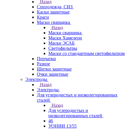
Назад
Спецодежда, СИЗ
Каски защитные
Краги
Маски сварщика
Назад
Маски сварщика
Маски Хамелеон
Маски ЭСАБ
Светофильтры
Маски со стандартным светофильтром
Перчатки
Разное
Щитки защитные
Очки защитные
Электроды
Назад
Электроды
Для углеродистых и низколегированных
сталей
Назад
Для углеродистых и
низколегированных сталей
46
УОНИИ 13/55