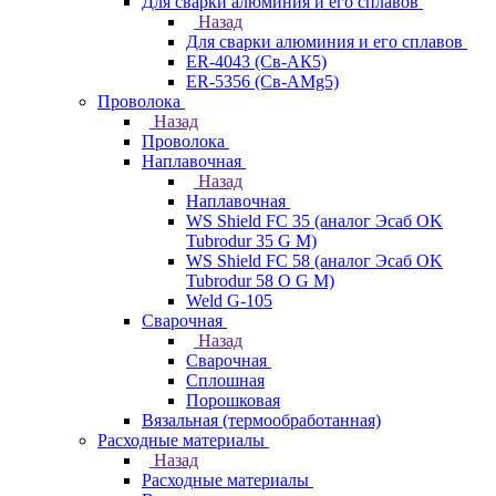
Для сварки алюминия и его сплавов
Назад
Для сварки алюминия и его сплавов
ER-4043 (Св-АК5)
ER-5356 (Св-АМg5)
Проволока
Назад
Проволока
Наплавочная
Назад
Наплавочная
WS Shield FC 35 (аналог Эсаб OK
Tubrodur 35 G M)
WS Shield FC 58 (аналог Эсаб OK
Tubrodur 58 O G M)
Weld G-105
Сварочная
Назад
Сварочная
Сплошная
Порошковая
Вязальная (термообработанная)
Расходные материалы
Назад
Расходные материалы