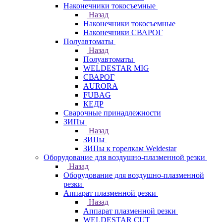
Наконечники токосъемные
Назад
Наконечники токосъемные
Наконечники СВАРОГ
Полуавтоматы
Назад
Полуавтоматы
WELDESTAR MIG
СВАРОГ
AURORA
FUBAG
КЕДР
Сварочные принадлежности
ЗИПы
Назад
ЗИПы
ЗИПы к горелкам Weldestar
Оборудование для воздушно-плазменной резки
Назад
Оборудование для воздушно-плазменной
резки
Аппарат плазменной резки
Назад
Аппарат плазменной резки
WELDESTAR CUT