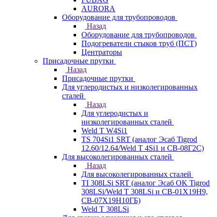
AURORA
Оборудование для трубопроводов
Назад
Оборудование для трубопроводов
Подогреватели стыков труб (ПСТ)
Центраторы
Присадочные прутки
Назад
Присадочные прутки
Для углеродистых и низколегированных
сталей
Назад
Для углеродистых и
низколегированных сталей
Weld T W4Si1
TS 704Si1 SRT (аналог Эсаб Tigrod
12.60/12.64/Weld T 4Si1 и СВ-08Г2С)
Для высоколегированных сталей
Назад
Для высоколегированных сталей
TI 308LSi SRT (аналог Эсаб OK Tigrod
308LSi/Weld T 308LSi и СВ-01Х19Н9,
СВ-07Х19Н10ГБ)
Weld T 308LSi