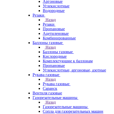
Аргоновые
Углекислотные
Водородные
Резаки
Назад
Резаки
Пропановые
Ацетиленовые
Комбинированные
Баллоны газовые
Назад
Баллоны газовые
Кислородные
Комплектующие к баллонам
Пропановые
Углекислотные, аргоновые, азотные
Рукава газовые
Назад
Рукава газовые
Саранск
Вентиля газовые
Газорезательные машины
Назад
Газорезательные машины
Сопла для газорезательных машин