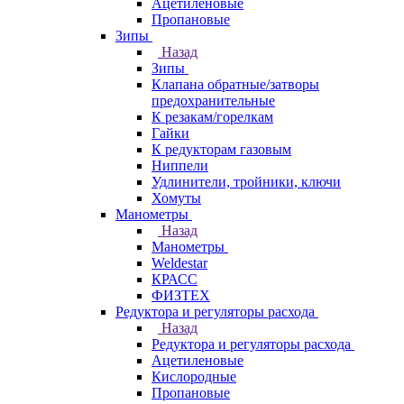
Ацетиленовые
Пропановые
Зипы
Назад
Зипы
Клапана обратные/затворы
предохранительные
К резакам/горелкам
Гайки
К редукторам газовым
Ниппели
Удлинители, тройники, ключи
Хомуты
Манометры
Назад
Манометры
Weldestar
КРАСС
ФИЗТЕХ
Редуктора и регуляторы расхода
Назад
Редуктора и регуляторы расхода
Ацетиленовые
Кислородные
Пропановые