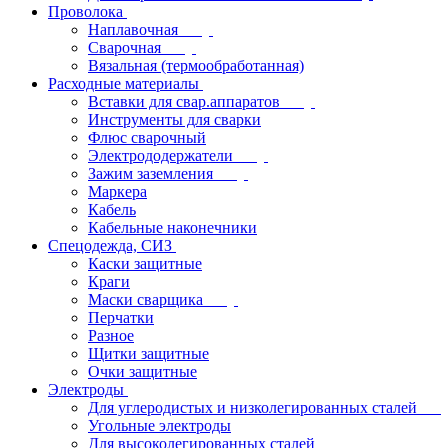
Проволока
Наплавочная
Сварочная
Вязальная (термообработанная)
Расходные материалы
Вставки для свар.аппаратов
Инструменты для сварки
Флюс сварочный
Электрододержатели
Зажим заземления
Маркера
Кабель
Кабельные наконечники
Спецодежда, СИЗ
Каски защитные
Краги
Маски сварщика
Перчатки
Разное
Щитки защитные
Очки защитные
Электроды
Для углеродистых и низколегированных сталей
Угольные электроды
Для высоколегированных сталей