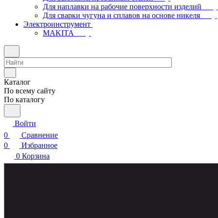
Для наплавки на рабочие поверхности изделий
Для сварки чугуна и сплавов на основе никеля
Электроинструмент
МAKITA
Каталог
По всему сайту
По каталогу
Войти
0
Сравнение
0
Избранное
0
Корзина