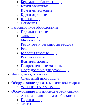
Керамика и бакелит
Круги зачистные
Круги лепестковые
Круги отрезные
Щетки
Сегменты
Газосварочное оборудование
Горелки газовые
Зипы
Манометры
Редуктора и регуляторы расхода
Резаки
Баллоны газовые
Рукава газовые
Вентиля газовые
Газорезательные машины
Оборудование для резки
Инструмент, оснастка
Слесарный инструмент
Оборудование для автоматической сварки
WELDESTAR SAW
Оборудование для аргонодуговой сварки
Аппараты аргонодуговой сварки
Горелки
ЗИПы