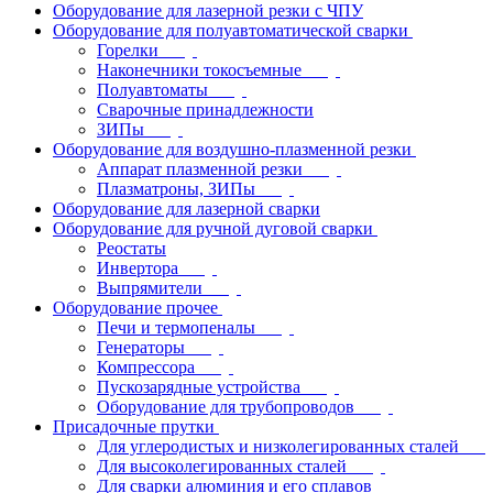
Оборудование для лазерной резки с ЧПУ
Оборудование для полуавтоматической сварки
Горелки
Наконечники токосъемные
Полуавтоматы
Сварочные принадлежности
ЗИПы
Оборудование для воздушно-плазменной резки
Аппарат плазменной резки
Плазматроны, ЗИПы
Оборудование для лазерной сварки
Оборудование для ручной дуговой сварки
Реостаты
Инвертора
Выпрямители
Оборудование прочее
Печи и термопеналы
Генераторы
Компрессора
Пускозарядные устройства
Оборудование для трубопроводов
Присадочные прутки
Для углеродистых и низколегированных сталей
Для высоколегированных сталей
Для сварки алюминия и его сплавов