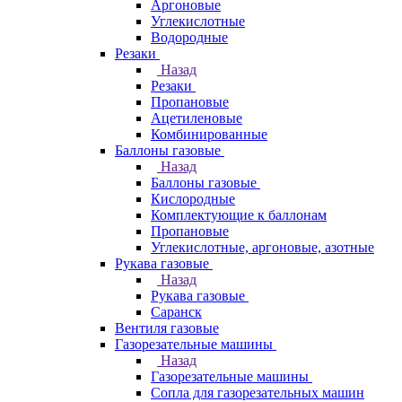
Аргоновые
Углекислотные
Водородные
Резаки
Назад
Резаки
Пропановые
Ацетиленовые
Комбинированные
Баллоны газовые
Назад
Баллоны газовые
Кислородные
Комплектующие к баллонам
Пропановые
Углекислотные, аргоновые, азотные
Рукава газовые
Назад
Рукава газовые
Саранск
Вентиля газовые
Газорезательные машины
Назад
Газорезательные машины
Сопла для газорезательных машин