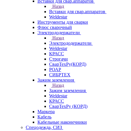
Вставки для свар.аппаратов
Назад
Вставки для свар.аппаратов
Weldestar
Инструменты для сварки
Флюс сварочный
Электрододержатели
Назад
Электрододержатели
Weldestar
КРАСС
Строгачи
СварТехРу(КОРД)
РОАР
СИБРТЕХ
Зажим заземления
Назад
Зажим заземления
Weldestar
КРАСС
СварТехРу (КОРД)
Маркера
Кабель
Кабельные наконечники
Спецодежда, СИЗ