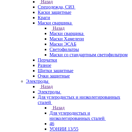
Назад
Спецодежда, СИЗ
Каски защитные
Краги
Маски сварщика
Назад
Маски сварщика
Маски Хамелеон
Маски ЭСАБ
Светофильтры
Маски со стандартным светофильтром
Перчатки
Разное
Щитки защитные
Очки защитные
Электроды
Назад
Электроды
Для углеродистых и низколегированных
сталей
Назад
Для углеродистых и
низколегированных сталей
46
УОНИИ 13/55