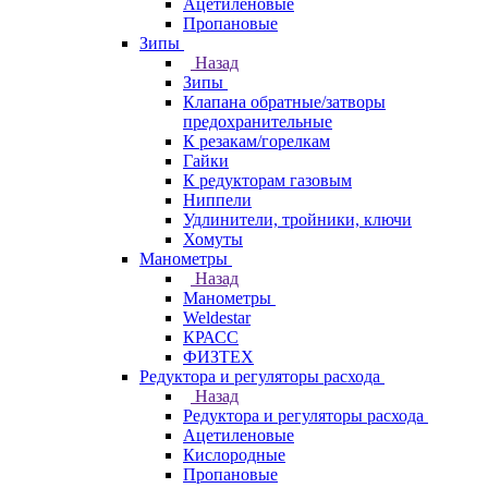
Ацетиленовые
Пропановые
Зипы
Назад
Зипы
Клапана обратные/затворы
предохранительные
К резакам/горелкам
Гайки
К редукторам газовым
Ниппели
Удлинители, тройники, ключи
Хомуты
Манометры
Назад
Манометры
Weldestar
КРАСС
ФИЗТЕХ
Редуктора и регуляторы расхода
Назад
Редуктора и регуляторы расхода
Ацетиленовые
Кислородные
Пропановые