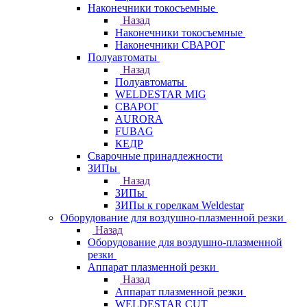
Наконечники токосъемные
Назад
Наконечники токосъемные
Наконечники СВАРОГ
Полуавтоматы
Назад
Полуавтоматы
WELDESTAR MIG
СВАРОГ
AURORA
FUBAG
КЕДР
Сварочные принадлежности
ЗИПы
Назад
ЗИПы
ЗИПы к горелкам Weldestar
Оборудование для воздушно-плазменной резки
Назад
Оборудование для воздушно-плазменной
резки
Аппарат плазменной резки
Назад
Аппарат плазменной резки
WELDESTAR CUT