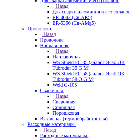
Для сварки алюминия и его сплавов
Назад
Для сварки алюминия и его сплавов
ER-4043 (Св-АК5)
ER-5356 (Св-АМg5)
Проволока
Назад
Проволока
Наплавочная
Назад
Наплавочная
WS Shield FC 35 (аналог Эсаб OK
Tubrodur 35 G M)
WS Shield FC 58 (аналог Эсаб OK
Tubrodur 58 O G M)
Weld G-105
Сварочная
Назад
Сварочная
Сплошная
Порошковая
Вязальная (термообработанная)
Расходные материалы
Назад
Расходные материалы