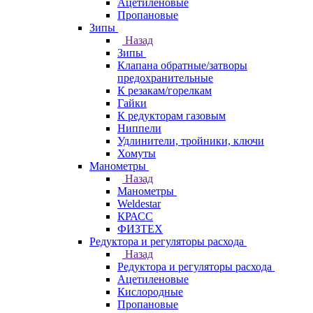
Ацетиленовые
Пропановые
Зипы
Назад
Зипы
Клапана обратные/затворы
предохранительные
К резакам/горелкам
Гайки
К редукторам газовым
Ниппели
Удлинители, тройники, ключи
Хомуты
Манометры
Назад
Манометры
Weldestar
КРАСС
ФИЗТЕХ
Редуктора и регуляторы расхода
Назад
Редуктора и регуляторы расхода
Ацетиленовые
Кислородные
Пропановые