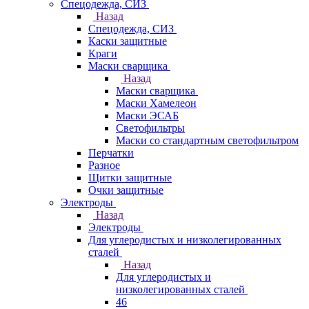
Спецодежда, СИЗ
Назад
Спецодежда, СИЗ
Каски защитные
Краги
Маски сварщика
Назад
Маски сварщика
Маски Хамелеон
Маски ЭСАБ
Светофильтры
Маски со стандартным светофильтром
Перчатки
Разное
Щитки защитные
Очки защитные
Электроды
Назад
Электроды
Для углеродистых и низколегированных
сталей
Назад
Для углеродистых и
низколегированных сталей
46