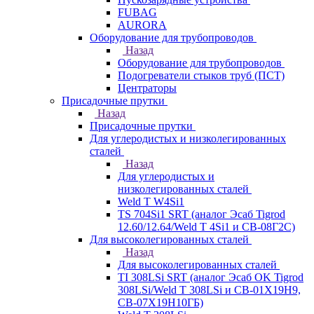
FUBAG
AURORA
Оборудование для трубопроводов
Назад
Оборудование для трубопроводов
Подогреватели стыков труб (ПСТ)
Центраторы
Присадочные прутки
Назад
Присадочные прутки
Для углеродистых и низколегированных
сталей
Назад
Для углеродистых и
низколегированных сталей
Weld T W4Si1
TS 704Si1 SRT (аналог Эсаб Tigrod
12.60/12.64/Weld T 4Si1 и СВ-08Г2С)
Для высоколегированных сталей
Назад
Для высоколегированных сталей
TI 308LSi SRT (аналог Эсаб OK Tigrod
308LSi/Weld T 308LSi и СВ-01Х19Н9,
СВ-07Х19Н10ГБ)