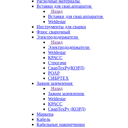
Расходные материалы
Вставки для свар.аппаратов
Назад
Вставки для свар.аппаратов
Weldestar
Инструменты для сварки
Флюс сварочный
Электрододержатели
Назад
Электрододержатели
Weldestar
КРАСС
Строгачи
СварТехРу(КОРД)
РОАР
СИБРТЕХ
Зажим заземления
Назад
Зажим заземления
Weldestar
КРАСС
СварТехРу (КОРД)
Маркера
Кабель
Кабельные наконечники