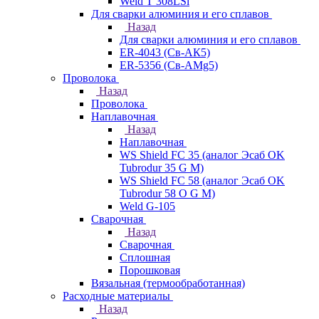
Weld T 308LSi
Для сварки алюминия и его сплавов
Назад
Для сварки алюминия и его сплавов
ER-4043 (Св-АК5)
ER-5356 (Св-АМg5)
Проволока
Назад
Проволока
Наплавочная
Назад
Наплавочная
WS Shield FC 35 (аналог Эсаб OK
Tubrodur 35 G M)
WS Shield FC 58 (аналог Эсаб OK
Tubrodur 58 O G M)
Weld G-105
Сварочная
Назад
Сварочная
Сплошная
Порошковая
Вязальная (термообработанная)
Расходные материалы
Назад