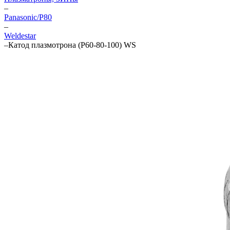
–
Panasonic/P80
–
Weldestar
–
Катод плазмотрона (Р60-80-100) WS