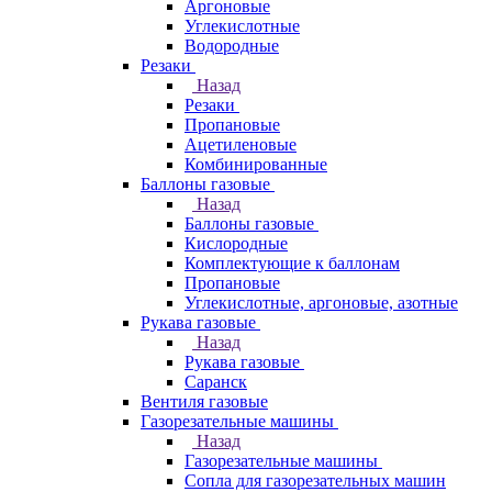
Аргоновые
Углекислотные
Водородные
Резаки
Назад
Резаки
Пропановые
Ацетиленовые
Комбинированные
Баллоны газовые
Назад
Баллоны газовые
Кислородные
Комплектующие к баллонам
Пропановые
Углекислотные, аргоновые, азотные
Рукава газовые
Назад
Рукава газовые
Саранск
Вентиля газовые
Газорезательные машины
Назад
Газорезательные машины
Сопла для газорезательных машин