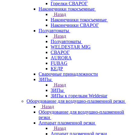
Горелки СВАРОГ
Наконечники токосъемные
Назад
Наконечники токосъемные
Наконечники СВАРОГ
Полуавтоматы
Назад
Полуавтоматы
WELDESTAR MIG
СВАРОГ
AURORA
FUBAG
КЕДР
Сварочные принадлежности
ЗИПы
Назад
ЗИПы
ЗИПы к горелкам Weldestar
Оборудование для воздушно-плазменной резки
Назад
Оборудование для воздушно-плазменной
резки
Аппарат плазменной резки
Назад
Аппарат плазменной резки