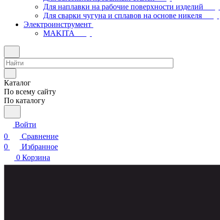
Для наплавки на рабочие поверхности изделий
Для сварки чугуна и сплавов на основе никеля
Электроинструмент
МAKITA
Каталог
По всему сайту
По каталогу
Войти
0
Сравнение
0
Избранное
0
Корзина