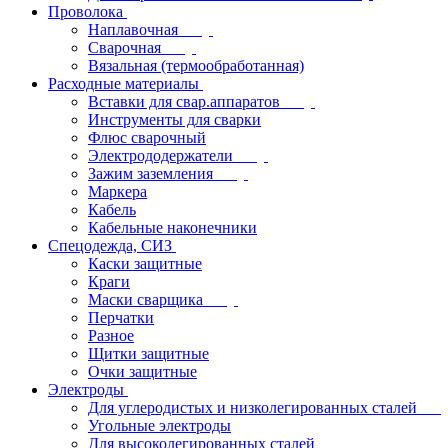
Проволока
Наплавочная
Сварочная
Вязальная (термообработанная)
Расходные материалы
Вставки для свар.аппаратов
Инструменты для сварки
Флюс сварочный
Электрододержатели
Зажим заземления
Маркера
Кабель
Кабельные наконечники
Спецодежда, СИЗ
Каски защитные
Краги
Маски сварщика
Перчатки
Разное
Щитки защитные
Очки защитные
Электроды
Для углеродистых и низколегированных сталей
Угольные электроды
Для высоколегированных сталей