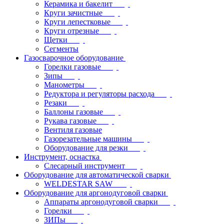
Керамика и бакелит
Круги зачистные
Круги лепестковые
Круги отрезные
Щетки
Сегменты
Газосварочное оборудование
Горелки газовые
Зипы
Манометры
Редуктора и регуляторы расхода
Резаки
Баллоны газовые
Рукава газовые
Вентиля газовые
Газорезательные машины
Оборудование для резки
Инструмент, оснастка
Слесарный инструмент
Оборудование для автоматической сварки
WELDESTAR SAW
Оборудование для аргонодуговой сварки
Аппараты аргонодуговой сварки
Горелки
ЗИПы