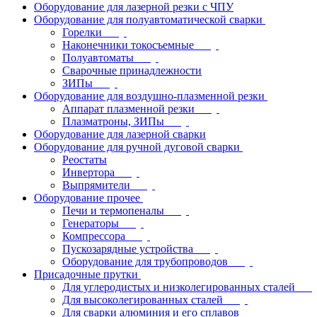
Оборудование для лазерной резки с ЧПУ
Оборудование для полуавтоматической сварки
Горелки
Наконечники токосъемные
Полуавтоматы
Сварочные принадлежности
ЗИПы
Оборудование для воздушно-плазменной резки
Аппарат плазменной резки
Плазматроны, ЗИПы
Оборудование для лазерной сварки
Оборудование для ручной дуговой сварки
Реостаты
Инвертора
Выпрямители
Оборудование прочее
Печи и термопеналы
Генераторы
Компрессора
Пускозарядные устройства
Оборудование для трубопроводов
Присадочные прутки
Для углеродистых и низколегированных сталей
Для высоколегированных сталей
Для сварки алюминия и его сплавов