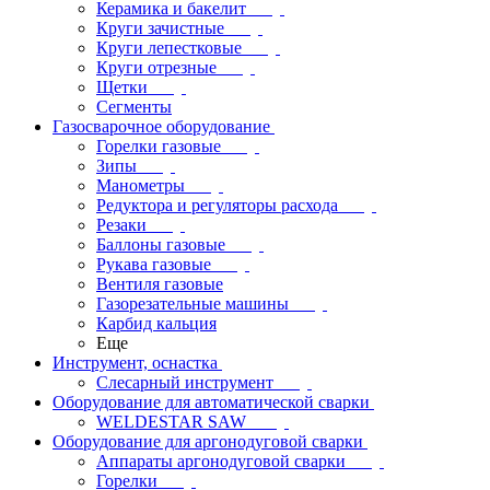
Керамика и бакелит
Круги зачистные
Круги лепестковые
Круги отрезные
Щетки
Сегменты
Газосварочное оборудование
Горелки газовые
Зипы
Манометры
Редуктора и регуляторы расхода
Резаки
Баллоны газовые
Рукава газовые
Вентиля газовые
Газорезательные машины
Карбид кальция
Еще
Инструмент, оснастка
Слесарный инструмент
Оборудование для автоматической сварки
WELDESTAR SAW
Оборудование для аргонодуговой сварки
Аппараты аргонодуговой сварки
Горелки