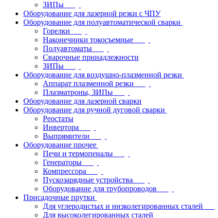
ЗИПы
Оборудование для лазерной резки с ЧПУ
Оборудование для полуавтоматической сварки
Горелки
Наконечники токосъемные
Полуавтоматы
Сварочные принадлежности
ЗИПы
Оборудование для воздушно-плазменной резки
Аппарат плазменной резки
Плазматроны, ЗИПы
Оборудование для лазерной сварки
Оборудование для ручной дуговой сварки
Реостаты
Инвертора
Выпрямители
Оборудование прочее
Печи и термопеналы
Генераторы
Компрессора
Пускозарядные устройства
Оборудование для трубопроводов
Присадочные прутки
Для углеродистых и низколегированных сталей
Для высоколегированных сталей