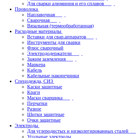
Для сварки алюминия и его сплавов
Проволока
Наплавочная
Сварочная
Вязальная (термообработанная)
Расходные материалы
Вставки для свар.аппаратов
Инструменты для сварки
Флюс сварочный
Электрододержатели
Зажим заземления
Маркера
Кабель
Кабельные наконечники
Спецодежда, СИЗ
Каски защитные
Краги
Маски сварщика
Перчатки
Разное
Щитки защитные
Очки защитные
Электроды
Для углеродистых и низколегированных сталей
Угольные электроды