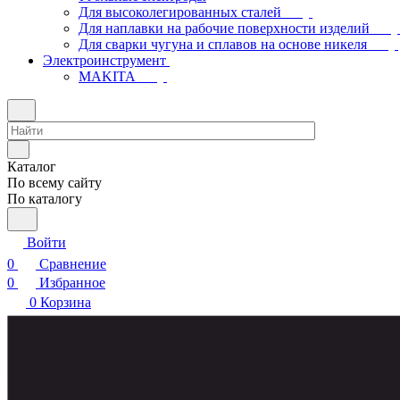
Для высоколегированных сталей
Для наплавки на рабочие поверхности изделий
Для сварки чугуна и сплавов на основе никеля
Электроинструмент
МAKITA
Каталог
По всему сайту
По каталогу
Войти
0
Сравнение
0
Избранное
0
Корзина