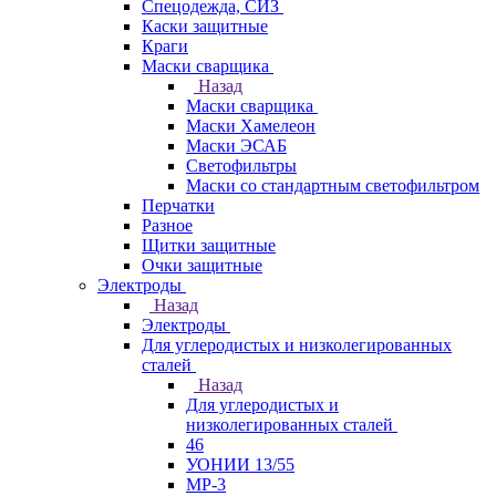
Спецодежда, СИЗ
Каски защитные
Краги
Маски сварщика
Назад
Маски сварщика
Маски Хамелеон
Маски ЭСАБ
Светофильтры
Маски со стандартным светофильтром
Перчатки
Разное
Щитки защитные
Очки защитные
Электроды
Назад
Электроды
Для углеродистых и низколегированных
сталей
Назад
Для углеродистых и
низколегированных сталей
46
УОНИИ 13/55
МР-3