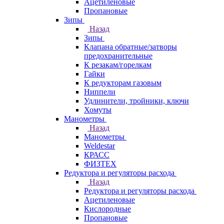
Ацетиленовые
Пропановые
Зипы
Назад
Зипы
Клапана обратные/затворы
предохранительные
К резакам/горелкам
Гайки
К редукторам газовым
Ниппели
Удлинители, тройники, ключи
Хомуты
Манометры
Назад
Манометры
Weldestar
КРАСС
ФИЗТЕХ
Редуктора и регуляторы расхода
Назад
Редуктора и регуляторы расхода
Ацетиленовые
Кислородные
Пропановые