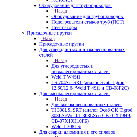
Оборудование для трубопроводов
Назад
Оборудование для трубопроводов
Подогреватели стыков труб (ПСТ)
Центраторы
Присадочные прутки
Назад
Присадочные прутки
Для углеродистых и низколегированных
сталей
Назад
Для углеродистых и
низколегированных сталей
Weld T W4Si1
TS 704Si1 SRT (аналог Эсаб Tigrod
12.60/12.64/Weld T 4Si1 и СВ-08Г2С)
Для высоколегированных сталей
Назад
Для высоколегированных сталей
TI 308LSi SRT (аналог Эсаб OK Tigrod
308LSi/Weld T 308LSi и СВ-01Х19Н9,
СВ-07Х19Н10ГБ)
Weld T 308LSi
Для сварки алюминия и его сплавов