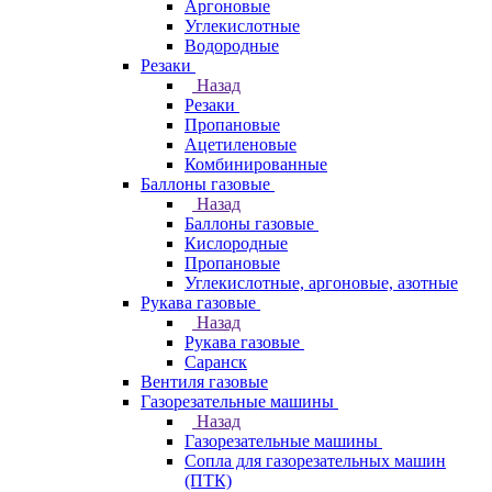
Аргоновые
Углекислотные
Водородные
Резаки
Назад
Резаки
Пропановые
Ацетиленовые
Комбинированные
Баллоны газовые
Назад
Баллоны газовые
Кислородные
Пропановые
Углекислотные, аргоновые, азотные
Рукава газовые
Назад
Рукава газовые
Саранск
Вентиля газовые
Газорезательные машины
Назад
Газорезательные машины
Сопла для газорезательных машин
(ПТК)