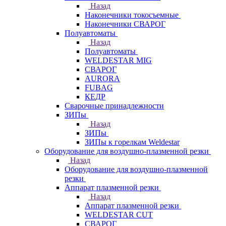
Назад
Наконечники токосъемные
Наконечники СВАРОГ
Полуавтоматы
Назад
Полуавтоматы
WELDESTAR MIG
СВАРОГ
AURORA
FUBAG
КЕДР
Сварочные принадлежности
ЗИПы
Назад
ЗИПы
ЗИПы к горелкам Weldestar
Оборудование для воздушно-плазменной резки
Назад
Оборудование для воздушно-плазменной
резки
Аппарат плазменной резки
Назад
Аппарат плазменной резки
WELDESTAR CUT
СВАРОГ