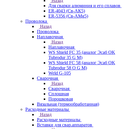
Назад
Для сварки алюминия и его сплавов
ER-4043 (Св-АК5)
ER-5356 (Св-АМg5)
Проволока
Назад
Проволока
Наплавочная
Назад
Наплавочная
WS Shield FC 35 (аналог Эсаб OK
Tubrodur 35 G M)
WS Shield FC 58 (аналог Эсаб OK
Tubrodur 58 O G M)
Weld G-105
Сварочная
Назад
Сварочная
Сплошная
Порошковая
Вязальная (термообработанная)
Расходные материалы
Назад
Расходные материалы
Вставки для свар.аппаратов