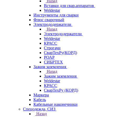
Назад
Вставки для свар.аппаратов
Weldestar
Инструменты для сварки
Флюс сварочный
Электрододержатели
Назад
Электрододержатели
Weldestar
КРАСС
Строгачи
СварТехРу(КОРД)
РОАР
СИБРТЕХ
Зажим заземления
Назад
Зажим заземления
Weldestar
КРАСС
СварТехРу (КОРД)
Маркера
Кабель
Кабельные наконечники
Спецодежда, СИЗ
Назад