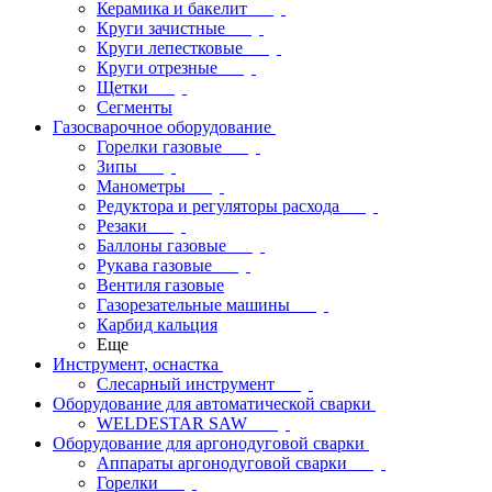
Керамика и бакелит
Круги зачистные
Круги лепестковые
Круги отрезные
Щетки
Сегменты
Газосварочное оборудование
Горелки газовые
Зипы
Манометры
Редуктора и регуляторы расхода
Резаки
Баллоны газовые
Рукава газовые
Вентиля газовые
Газорезательные машины
Карбид кальция
Еще
Инструмент, оснастка
Слесарный инструмент
Оборудование для автоматической сварки
WELDESTAR SAW
Оборудование для аргонодуговой сварки
Аппараты аргонодуговой сварки
Горелки