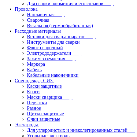
Для сварки алюминия и его сплавов
Проволока
Наплавочная
Сварочная
Вязальная (термообработанная)
Расходные материалы
Вставки для свар.аппаратов
Инструменты для сварки
Флюс сварочный
Электрододержатели
Зажим заземления
Маркера
Кабель
Кабельные наконечники
Спецодежда, СИЗ
Каски защитные
Краги
Маски сварщика
Перчатки
Разное
Щитки защитные
Очки защитные
Электроды
Для углеродистых и низколегированных сталей
Угольные электроды