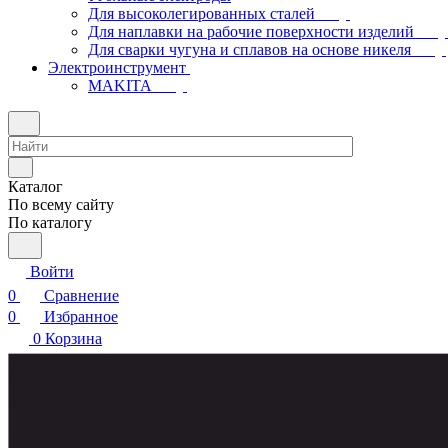
Для высоколегированных сталей
Для наплавки на рабочие поверхности изделий
Для сварки чугуна и сплавов на основе никеля
Электроинструмент
МAKITA
Каталог
По всему сайту
По каталогу
Войти
0
Сравнение
0
Избранное
0
Корзина