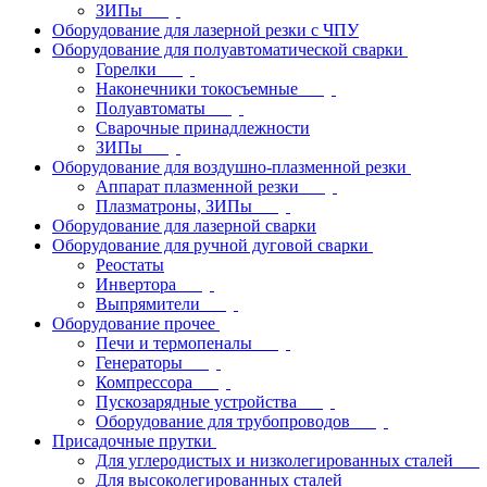
ЗИПы
Оборудование для лазерной резки с ЧПУ
Оборудование для полуавтоматической сварки
Горелки
Наконечники токосъемные
Полуавтоматы
Сварочные принадлежности
ЗИПы
Оборудование для воздушно-плазменной резки
Аппарат плазменной резки
Плазматроны, ЗИПы
Оборудование для лазерной сварки
Оборудование для ручной дуговой сварки
Реостаты
Инвертора
Выпрямители
Оборудование прочее
Печи и термопеналы
Генераторы
Компрессора
Пускозарядные устройства
Оборудование для трубопроводов
Присадочные прутки
Для углеродистых и низколегированных сталей
Для высоколегированных сталей