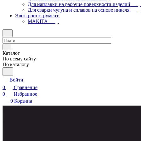
Для наплавки на рабочие поверхности изделий
Для сварки чугуна и сплавов на основе никеля
Электроинструмент
МAKITA
Каталог
По всему сайту
По каталогу
Войти
0
Сравнение
0
Избранное
0
Корзина