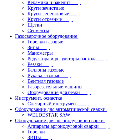
Керамика и бакелит
Круги зачистные
Круги лепестковые
Круги отрезные
Щетки
Сегменты
Газосварочное оборудование
Горелки газовые
Зипы
Манометры
Редуктора и регуляторы расхода
Резаки
Баллоны газовые
Рукава газовые
Вентиля газовые
Газорезательные машины
Оборудование для резки
Инструмент, оснастка
Слесарный инструмент
Оборудование для автоматической сварки
WELDESTAR SAW
Оборудование для аргонодуговой сварки
Аппараты аргонодуговой сварки
Горелки
ЗИПы