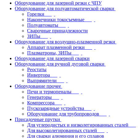
Оборудование для лазерной резки с ЧПУ
Оборудование для полуавтоматической сварки
Горелки
Наконечники токосъемные
Полуавтоматы
Сварочные принадлежности
ЗИПы
Оборудование для воздушно-плазменной резки
Аппарат плазменной резки
Плазматроны, ЗИПы
Оборудование для лазерной сварки
Оборудование для ручной дуговой сварки
Реостаты
Инвертора
Выпрямители
Оборудование прочее
Печи и термопеналы
Генераторы
Компрессора
Пускозарядные устройства
Оборудование для трубопроводов
Присадочные прутки
Для углеродистых и низколегированных сталей
Для высоколегированных сталей
Для сварки алюминия и его сплавов