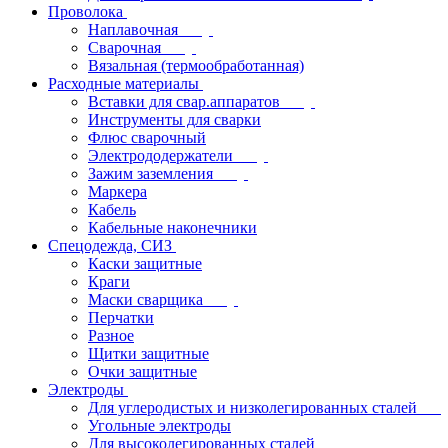
Проволока
Наплавочная
Сварочная
Вязальная (термообработанная)
Расходные материалы
Вставки для свар.аппаратов
Инструменты для сварки
Флюс сварочный
Электрододержатели
Зажим заземления
Маркера
Кабель
Кабельные наконечники
Спецодежда, СИЗ
Каски защитные
Краги
Маски сварщика
Перчатки
Разное
Щитки защитные
Очки защитные
Электроды
Для углеродистых и низколегированных сталей
Угольные электроды
Для высоколегированных сталей