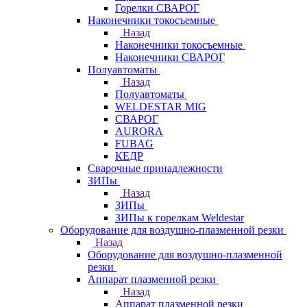
Горелки СВАРОГ
Наконечники токосъемные
Назад
Наконечники токосъемные
Наконечники СВАРОГ
Полуавтоматы
Назад
Полуавтоматы
WELDESTAR MIG
СВАРОГ
AURORA
FUBAG
КЕДР
Сварочные принадлежности
ЗИПы
Назад
ЗИПы
ЗИПы к горелкам Weldestar
Оборудование для воздушно-плазменной резки
Назад
Оборудование для воздушно-плазменной
резки
Аппарат плазменной резки
Назад
Аппарат плазменной резки