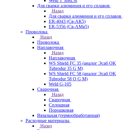
Weld T 308LSi
Для сварки алюминия и его сплавов
Назад
Для сварки алюминия и его сплавов
ER-4043 (Св-АК5)
ER-5356 (Св-АМg5)
Проволока
Назад
Проволока
Наплавочная
Назад
Наплавочная
WS Shield FC 35 (аналог Эсаб OK
Tubrodur 35 G M)
WS Shield FC 58 (аналог Эсаб OK
Tubrodur 58 O G M)
Weld G-105
Сварочная
Назад
Сварочная
Сплошная
Порошковая
Вязальная (термообработанная)
Расходные материалы
Назад