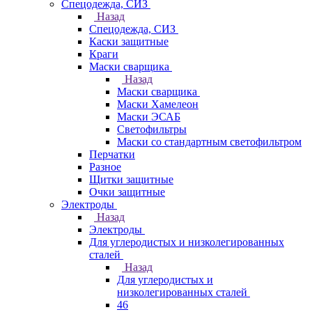
Спецодежда, СИЗ
Назад
Спецодежда, СИЗ
Каски защитные
Краги
Маски сварщика
Назад
Маски сварщика
Маски Хамелеон
Маски ЭСАБ
Светофильтры
Маски со стандартным светофильтром
Перчатки
Разное
Щитки защитные
Очки защитные
Электроды
Назад
Электроды
Для углеродистых и низколегированных
сталей
Назад
Для углеродистых и
низколегированных сталей
46