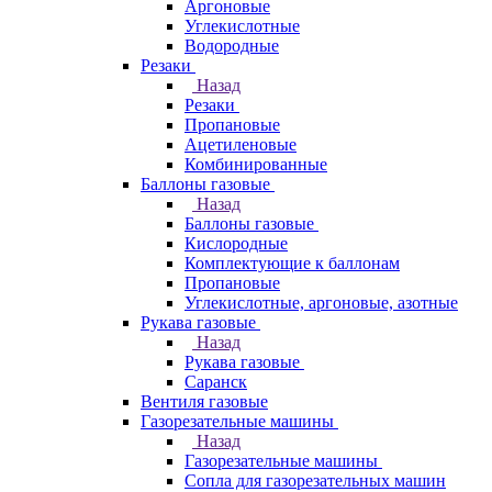
Аргоновые
Углекислотные
Водородные
Резаки
Назад
Резаки
Пропановые
Ацетиленовые
Комбинированные
Баллоны газовые
Назад
Баллоны газовые
Кислородные
Комплектующие к баллонам
Пропановые
Углекислотные, аргоновые, азотные
Рукава газовые
Назад
Рукава газовые
Саранск
Вентиля газовые
Газорезательные машины
Назад
Газорезательные машины
Сопла для газорезательных машин