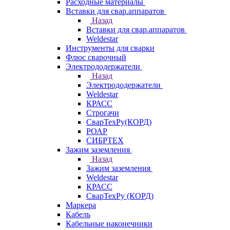
Расходные материалы
Вставки для свар.аппаратов
Назад
Вставки для свар.аппаратов
Weldestar
Инструменты для сварки
Флюс сварочный
Электрододержатели
Назад
Электрододержатели
Weldestar
КРАСС
Строгачи
СварТехРу(КОРД)
РОАР
СИБРТЕХ
Зажим заземления
Назад
Зажим заземления
Weldestar
КРАСС
СварТехРу (КОРД)
Маркера
Кабель
Кабельные наконечники