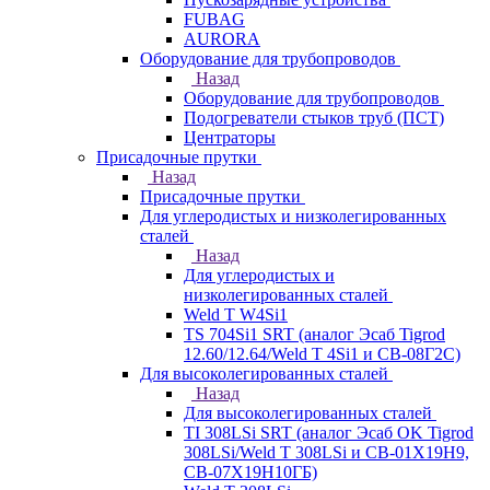
FUBAG
AURORA
Оборудование для трубопроводов
Назад
Оборудование для трубопроводов
Подогреватели стыков труб (ПСТ)
Центраторы
Присадочные прутки
Назад
Присадочные прутки
Для углеродистых и низколегированных
сталей
Назад
Для углеродистых и
низколегированных сталей
Weld T W4Si1
TS 704Si1 SRT (аналог Эсаб Tigrod
12.60/12.64/Weld T 4Si1 и СВ-08Г2С)
Для высоколегированных сталей
Назад
Для высоколегированных сталей
TI 308LSi SRT (аналог Эсаб OK Tigrod
308LSi/Weld T 308LSi и СВ-01Х19Н9,
СВ-07Х19Н10ГБ)