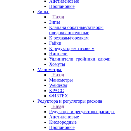
Ацетиленовые
Пропановые
Зипы
Назад
Зипы
Клапана обратные/затворы
предохранительные
К резакам/горелкам
Гайки
К редукторам газовым
Ниппели
Удлинители, тройники, ключи
Хомуты
Манометры
Назад
Манометры
Weldestar
КРАСС
ФИЗТЕХ
Редуктора и регуляторы расхода
Назад
Редуктора и регуляторы расхода
Ацетиленовые
Кислородные
Пропановые