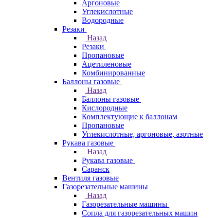
Аргоновые
Углекислотные
Водородные
Резаки
Назад
Резаки
Пропановые
Ацетиленовые
Комбинированные
Баллоны газовые
Назад
Баллоны газовые
Кислородные
Комплектующие к баллонам
Пропановые
Углекислотные, аргоновые, азотные
Рукава газовые
Назад
Рукава газовые
Саранск
Вентиля газовые
Газорезательные машины
Назад
Газорезательные машины
Сопла для газорезательных машин