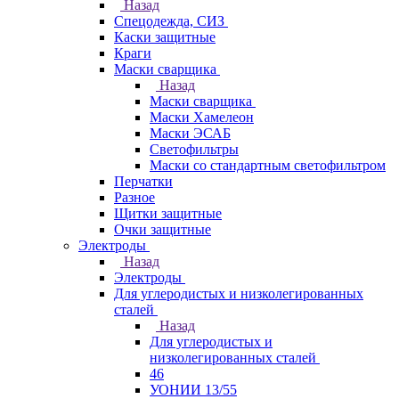
Назад
Спецодежда, СИЗ
Каски защитные
Краги
Маски сварщика
Назад
Маски сварщика
Маски Хамелеон
Маски ЭСАБ
Светофильтры
Маски со стандартным светофильтром
Перчатки
Разное
Щитки защитные
Очки защитные
Электроды
Назад
Электроды
Для углеродистых и низколегированных
сталей
Назад
Для углеродистых и
низколегированных сталей
46
УОНИИ 13/55