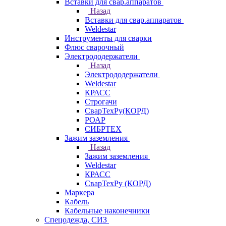
Вставки для свар.аппаратов
Назад
Вставки для свар.аппаратов
Weldestar
Инструменты для сварки
Флюс сварочный
Электрододержатели
Назад
Электрододержатели
Weldestar
КРАСС
Строгачи
СварТехРу(КОРД)
РОАР
СИБРТЕХ
Зажим заземления
Назад
Зажим заземления
Weldestar
КРАСС
СварТехРу (КОРД)
Маркера
Кабель
Кабельные наконечники
Спецодежда, СИЗ