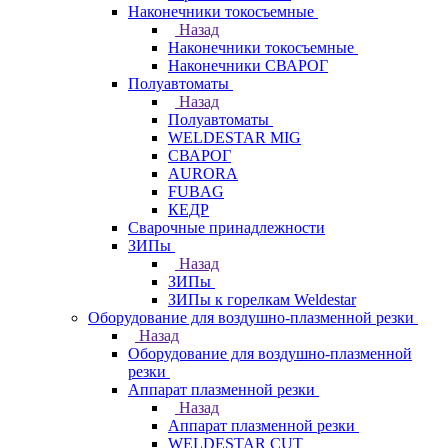
Наконечники токосъемные
Назад
Наконечники токосъемные
Наконечники СВАРОГ
Полуавтоматы
Назад
Полуавтоматы
WELDESTAR MIG
СВАРОГ
AURORA
FUBAG
КЕДР
Сварочные принадлежности
ЗИПы
Назад
ЗИПы
ЗИПы к горелкам Weldestar
Оборудование для воздушно-плазменной резки
Назад
Оборудование для воздушно-плазменной
резки
Аппарат плазменной резки
Назад
Аппарат плазменной резки
WELDESTAR CUT