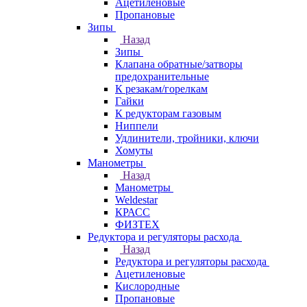
Ацетиленовые
Пропановые
Зипы
Назад
Зипы
Клапана обратные/затворы
предохранительные
К резакам/горелкам
Гайки
К редукторам газовым
Ниппели
Удлинители, тройники, ключи
Хомуты
Манометры
Назад
Манометры
Weldestar
КРАСС
ФИЗТЕХ
Редуктора и регуляторы расхода
Назад
Редуктора и регуляторы расхода
Ацетиленовые
Кислородные
Пропановые