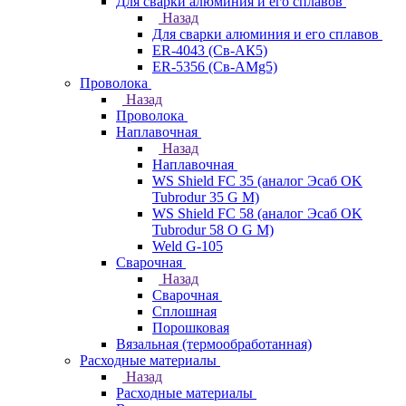
Для сварки алюминия и его сплавов
Назад
Для сварки алюминия и его сплавов
ER-4043 (Св-АК5)
ER-5356 (Св-АМg5)
Проволока
Назад
Проволока
Наплавочная
Назад
Наплавочная
WS Shield FC 35 (аналог Эсаб OK
Tubrodur 35 G M)
WS Shield FC 58 (аналог Эсаб OK
Tubrodur 58 O G M)
Weld G-105
Сварочная
Назад
Сварочная
Сплошная
Порошковая
Вязальная (термообработанная)
Расходные материалы
Назад
Расходные материалы