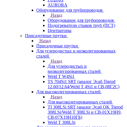
AURORA
Оборудование для трубопроводов
Назад
Оборудование для трубопроводов
Подогреватели стыков труб (ПСТ)
Центраторы
Присадочные прутки
Назад
Присадочные прутки
Для углеродистых и низколегированных
сталей
Назад
Для углеродистых и
низколегированных сталей
Weld T W4Si1
TS 704Si1 SRT (аналог Эсаб Tigrod
12.60/12.64/Weld T 4Si1 и СВ-08Г2С)
Для высоколегированных сталей
Назад
Для высоколегированных сталей
TI 308LSi SRT (аналог Эсаб OK Tigrod
308LSi/Weld T 308LSi и СВ-01Х19Н9,
СВ-07Х19Н10ГБ)
Weld T 308LSi