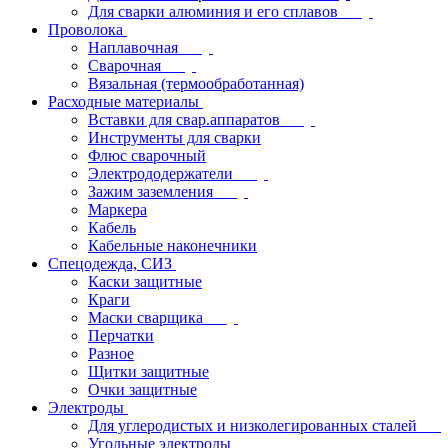
Для сварки алюминия и его сплавов
Проволока
Наплавочная
Сварочная
Вязальная (термообработанная)
Расходные материалы
Вставки для свар.аппаратов
Инструменты для сварки
Флюс сварочный
Электрододержатели
Зажим заземления
Маркера
Кабель
Кабельные наконечники
Спецодежда, СИЗ
Каски защитные
Краги
Маски сварщика
Перчатки
Разное
Щитки защитные
Очки защитные
Электроды
Для углеродистых и низколегированных сталей
Угольные электроды