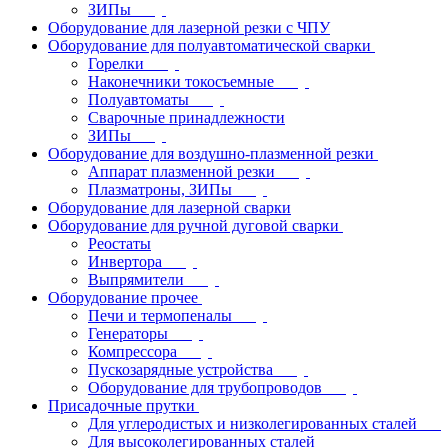
ЗИПы
Оборудование для лазерной резки с ЧПУ
Оборудование для полуавтоматической сварки
Горелки
Наконечники токосъемные
Полуавтоматы
Сварочные принадлежности
ЗИПы
Оборудование для воздушно-плазменной резки
Аппарат плазменной резки
Плазматроны, ЗИПы
Оборудование для лазерной сварки
Оборудование для ручной дуговой сварки
Реостаты
Инвертора
Выпрямители
Оборудование прочее
Печи и термопеналы
Генераторы
Компрессора
Пускозарядные устройства
Оборудование для трубопроводов
Присадочные прутки
Для углеродистых и низколегированных сталей
Для высоколегированных сталей