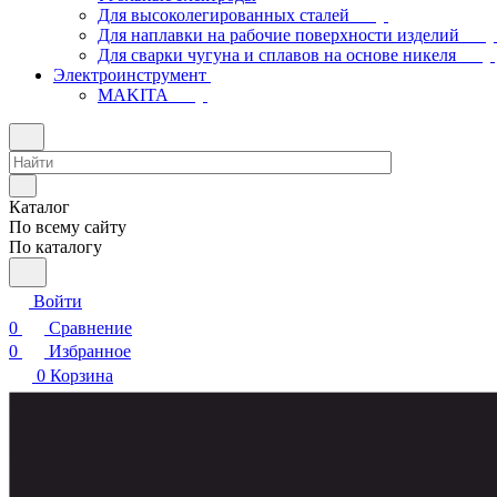
Для высоколегированных сталей
Для наплавки на рабочие поверхности изделий
Для сварки чугуна и сплавов на основе никеля
Электроинструмент
МAKITA
Каталог
По всему сайту
По каталогу
Войти
0
Сравнение
0
Избранное
0
Корзина