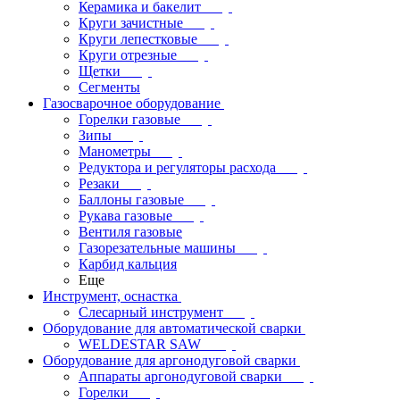
Керамика и бакелит
Круги зачистные
Круги лепестковые
Круги отрезные
Щетки
Сегменты
Газосварочное оборудование
Горелки газовые
Зипы
Манометры
Редуктора и регуляторы расхода
Резаки
Баллоны газовые
Рукава газовые
Вентиля газовые
Газорезательные машины
Карбид кальция
Еще
Инструмент, оснастка
Слесарный инструмент
Оборудование для автоматической сварки
WELDESTAR SAW
Оборудование для аргонодуговой сварки
Аппараты аргонодуговой сварки
Горелки