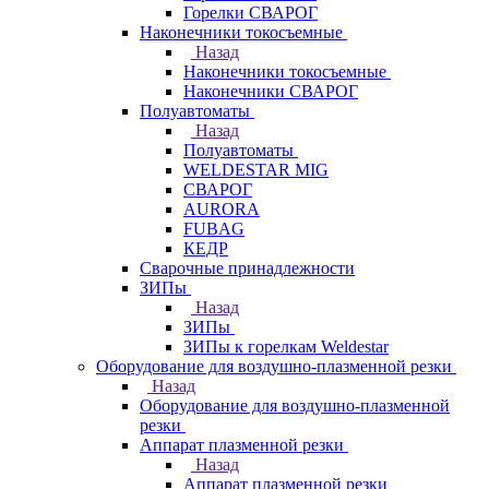
Горелки СВАРОГ
Наконечники токосъемные
Назад
Наконечники токосъемные
Наконечники СВАРОГ
Полуавтоматы
Назад
Полуавтоматы
WELDESTAR MIG
СВАРОГ
AURORA
FUBAG
КЕДР
Сварочные принадлежности
ЗИПы
Назад
ЗИПы
ЗИПы к горелкам Weldestar
Оборудование для воздушно-плазменной резки
Назад
Оборудование для воздушно-плазменной
резки
Аппарат плазменной резки
Назад
Аппарат плазменной резки