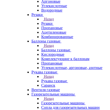
Аргоновые
Углекислотные
Водородные
Резаки
Назад
Резаки
Пропановые
Ацетиленовые
Комбинированные
Баллоны газовые
Назад
Баллоны газовые
Кислородные
Комплектующие к баллонам
Пропановые
Углекислотные, аргоновые, азотные
Рукава газовые
Назад
Рукава газовые
Саранск
Вентиля газовые
Газорезательные машины
Назад
Газорезательные машины
Сопла для газорезательных машин