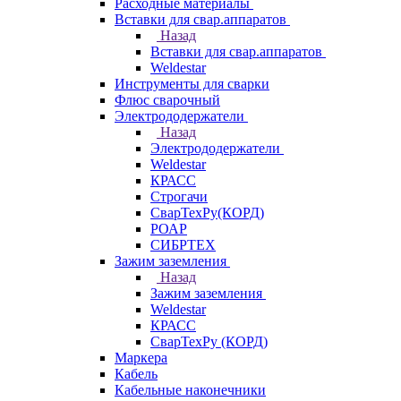
Расходные материалы
Вставки для свар.аппаратов
Назад
Вставки для свар.аппаратов
Weldestar
Инструменты для сварки
Флюс сварочный
Электрододержатели
Назад
Электрододержатели
Weldestar
КРАСС
Строгачи
СварТехРу(КОРД)
РОАР
СИБРТЕХ
Зажим заземления
Назад
Зажим заземления
Weldestar
КРАСС
СварТехРу (КОРД)
Маркера
Кабель
Кабельные наконечники