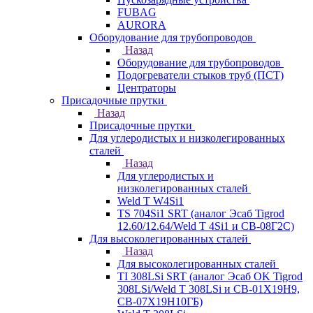
FUBAG
AURORA
Оборудование для трубопроводов
Назад
Оборудование для трубопроводов
Подогреватели стыков труб (ПСТ)
Центраторы
Присадочные прутки
Назад
Присадочные прутки
Для углеродистых и низколегированных
сталей
Назад
Для углеродистых и
низколегированных сталей
Weld T W4Si1
TS 704Si1 SRT (аналог Эсаб Tigrod
12.60/12.64/Weld T 4Si1 и СВ-08Г2С)
Для высоколегированных сталей
Назад
Для высоколегированных сталей
TI 308LSi SRT (аналог Эсаб OK Tigrod
308LSi/Weld T 308LSi и СВ-01Х19Н9,
СВ-07Х19Н10ГБ)