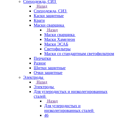
Спецодежда, СИЗ
Назад
Спецодежда, СИЗ
Каски защитные
Краги
Маски сварщика
Назад
Маски сварщика
Маски Хамелеон
Маски ЭСАБ
Светофильтры
Маски со стандартным светофильтром
Перчатки
Разное
Щитки защитные
Очки защитные
Электроды
Назад
Электроды
Для углеродистых и низколегированных
сталей
Назад
Для углеродистых и
низколегированных сталей
46