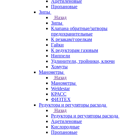
Ацетиленовые
Пропановые
Зипы
Назад
Зипы
Клапана обратные/затворы
предохранительные
К резакам/горелкам
Гайки
К редукторам газовым
Ниппели
Удлинители, тройники, ключи
Хомуты
Манометры
Назад
Манометры
Weldestar
КРАСС
ФИЗТЕХ
Редуктора и регуляторы расхода
Назад
Редуктора и регуляторы расхода
Ацетиленовые
Кислородные
Пропановые