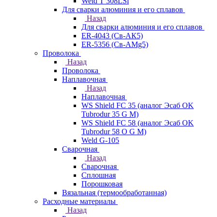
Weld T 308LSi
Для сварки алюминия и его сплавов
Назад
Для сварки алюминия и его сплавов
ER-4043 (Св-АК5)
ER-5356 (Св-АМg5)
Проволока
Назад
Проволока
Наплавочная
Назад
Наплавочная
WS Shield FC 35 (аналог Эсаб OK
Tubrodur 35 G M)
WS Shield FC 58 (аналог Эсаб OK
Tubrodur 58 O G M)
Weld G-105
Сварочная
Назад
Сварочная
Сплошная
Порошковая
Вязальная (термообработанная)
Расходные материалы
Назад