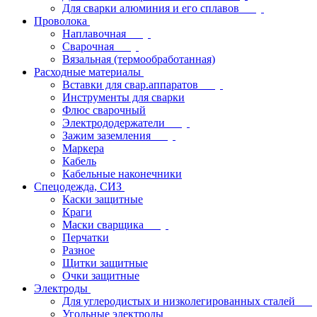
Для сварки алюминия и его сплавов
Проволока
Наплавочная
Сварочная
Вязальная (термообработанная)
Расходные материалы
Вставки для свар.аппаратов
Инструменты для сварки
Флюс сварочный
Электрододержатели
Зажим заземления
Маркера
Кабель
Кабельные наконечники
Спецодежда, СИЗ
Каски защитные
Краги
Маски сварщика
Перчатки
Разное
Щитки защитные
Очки защитные
Электроды
Для углеродистых и низколегированных сталей
Угольные электроды