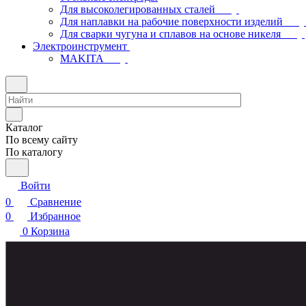
Для высоколегированных сталей
Для наплавки на рабочие поверхности изделий
Для сварки чугуна и сплавов на основе никеля
Электроинструмент
МAKITA
Каталог
По всему сайту
По каталогу
Войти
0
Сравнение
0
Избранное
0
Корзина