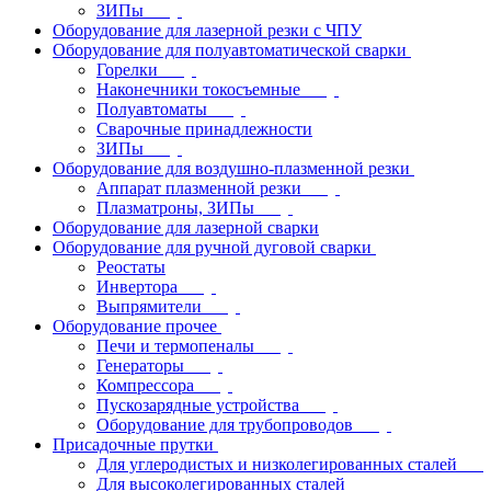
ЗИПы
Оборудование для лазерной резки с ЧПУ
Оборудование для полуавтоматической сварки
Горелки
Наконечники токосъемные
Полуавтоматы
Сварочные принадлежности
ЗИПы
Оборудование для воздушно-плазменной резки
Аппарат плазменной резки
Плазматроны, ЗИПы
Оборудование для лазерной сварки
Оборудование для ручной дуговой сварки
Реостаты
Инвертора
Выпрямители
Оборудование прочее
Печи и термопеналы
Генераторы
Компрессора
Пускозарядные устройства
Оборудование для трубопроводов
Присадочные прутки
Для углеродистых и низколегированных сталей
Для высоколегированных сталей