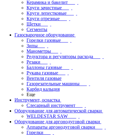
Керамика и бакелит
Круги зачистные
Круги лепестковые
Круги отрезные
Щетки
Сегменты
Газосварочное оборудование
Горелки газовые
Зипы
Манометры
Редуктора и регуляторы расхода
Резаки
Баллоны газовые
Рукава газовые
Вентиля газовые
Газорезательные машины
Карбид кальция
Еще
Инструмент, оснастка
Слесарный инструмент
Оборудование для автоматической сварки
WELDESTAR SAW
Оборудование для аргонодуговой сварки
Аппараты аргонодуговой сварки
Горелки